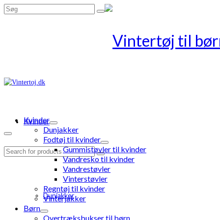
Search
for:
Kvinder
Kvinder
Dunjakker
Fodtøj til kvinder
Gummistøvler til kvinder
Search
Vandresko til kvinder
for:
Vandrestøvler
Vinterstøvler
Regntøj til kvinder
Dunjakker
Vinterjakker
Børn
Overtræksbukser til børn