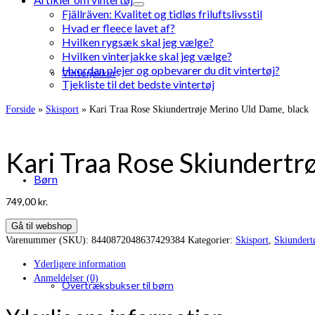
Fjällräven: Kvalitet og tidløs friluftslivsstil
Hvad er fleece lavet af?
Hvilken rygsæk skal jeg vælge?
Hvilken vinterjakke skal jeg vælge?
Hvordan plejer og opbevarer du dit vintertøj?
Vinterjakker
Tjekliste til det bedste vintertøj
Forside
»
Skisport
»
Kari Traa Rose Skiundertrøje Merino Uld Dame, black
Kari Traa Rose Skiundertr
Børn
749,00
kr.
Gå til webshop
Varenummer (SKU):
8440872048637429384
Kategorier:
Skisport
,
Skiundertø
Yderligere information
Anmeldelser (0)
Overtræksbukser til børn