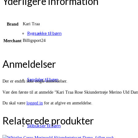
Yderligere information
Kari Traa
Brand
Rygsække til børn
Billigsport24
Merchant
Anmeldelser
Sandaler til børn
Der er endnu ikke nogle anmeldelser.
Vær den første til at anmelde “Kari Traa Rose Skiundertrøje Merino Uld Dam
Du skal være
logged in
for at afgive en anmeldelse.
Relaterede produkter
Skibukser til børn