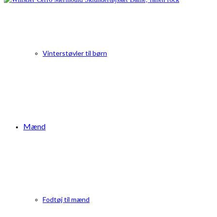
Vinterstøvler til børn
Mænd
Fodtøj til mænd