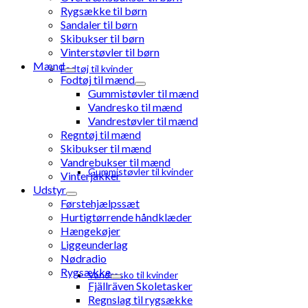
Rygsække til børn
Sandaler til børn
Skibukser til børn
Vinterstøvler til børn
Mænd
Fodtøj til kvinder
Fodtøj til mænd
Gummistøvler til mænd
Vandresko til mænd
Vandrestøvler til mænd
Regntøj til mænd
Skibukser til mænd
Vandrebukser til mænd
Gummistøvler til kvinder
Vinterjakker
Udstyr
Førstehjælpssæt
Hurtigtørrende håndklæder
Hængekøjer
Liggeunderlag
Nødradio
Rygsække
Vandresko til kvinder
Fjällräven Skoletasker
Regnslag til rygsække