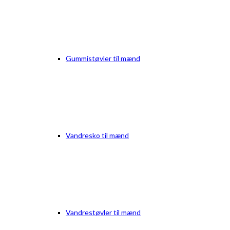
Gummistøvler til mænd
Vandresko til mænd
Vandrestøvler til mænd