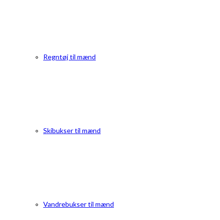
Regntøj til mænd
Skibukser til mænd
Vandrebukser til mænd