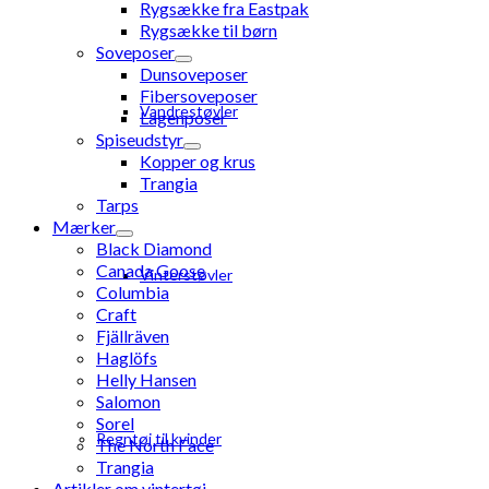
Rygsække fra Eastpak
Rygsække til børn
Soveposer
Dunsoveposer
Fibersoveposer
Vandrestøvler
Lagenposer
Spiseudstyr
Kopper og krus
Trangia
Tarps
Mærker
Black Diamond
Canada Goose
Vinterstøvler
Columbia
Craft
Fjällräven
Haglöfs
Helly Hansen
Salomon
Sorel
Regntøj til kvinder
The North Face
Trangia
Artikler om vintertøj