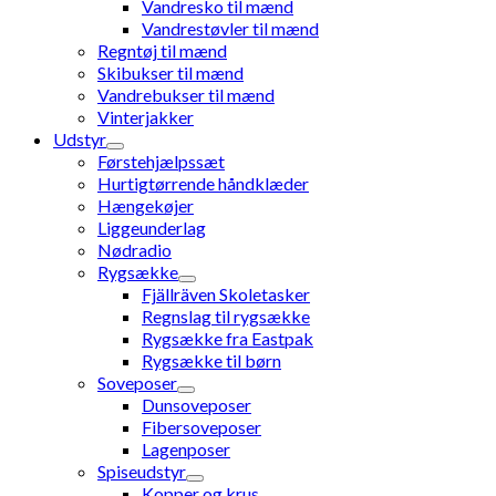
Vandresko til mænd
Vandrestøvler til mænd
Regntøj til mænd
Skibukser til mænd
Vandrebukser til mænd
Vinterjakker
Udstyr
Førstehjælpssæt
Hurtigtørrende håndklæder
Hængekøjer
Liggeunderlag
Nødradio
Rygsække
Fjällräven Skoletasker
Regnslag til rygsække
Rygsække fra Eastpak
Rygsække til børn
Soveposer
Dunsoveposer
Fibersoveposer
Lagenposer
Spiseudstyr
Kopper og krus