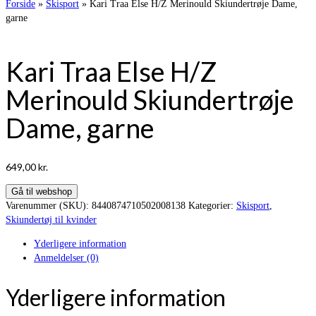
Forside
»
Skisport
»
Kari Traa Else H/Z Merinould Skiundertrøje Dame,
garne
Kari Traa Else H/Z
Merinould Skiundertrøje
Dame, garne
649,00
kr.
Gå til webshop
Varenummer (SKU):
8440874710502008138
Kategorier:
Skisport
,
Skiundertøj til kvinder
Yderligere information
Anmeldelser (0)
Yderligere information