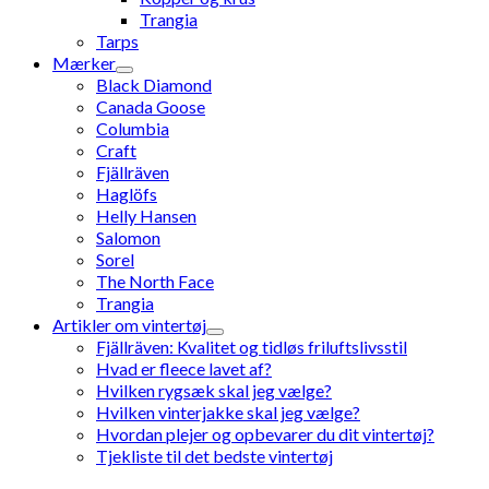
Trangia
Tarps
Mærker
Black Diamond
Canada Goose
Columbia
Craft
Fjällräven
Haglöfs
Helly Hansen
Salomon
Sorel
The North Face
Trangia
Artikler om vintertøj
Fjällräven: Kvalitet og tidløs friluftslivsstil
Hvad er fleece lavet af?
Hvilken rygsæk skal jeg vælge?
Hvilken vinterjakke skal jeg vælge?
Hvordan plejer og opbevarer du dit vintertøj?
Tjekliste til det bedste vintertøj