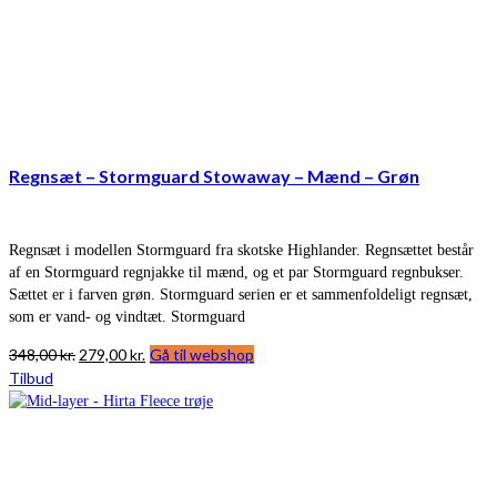
Regnsæt – Stormguard Stowaway – Mænd – Grøn
Regnsæt i modellen Stormguard fra skotske Highlander. Regnsættet består
af en Stormguard regnjakke til mænd, og et par Stormguard regnbukser.
Sættet er i farven grøn. Stormguard serien er et sammenfoldeligt regnsæt,
som er vand- og vindtæt. Stormguard
Den
Den
348,00
kr.
279,00
kr.
Gå til webshop
oprindelige
aktuelle
Tilbud
pris
pris
var:
er:
348,00 kr..
279,00 kr..