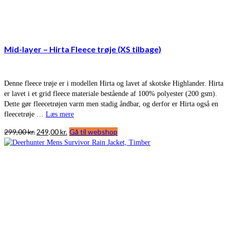
Mid-layer – Hirta Fleece trøje (XS tilbage)
Denne fleece trøje er i modellen Hirta og lavet af skotske Highlander. Hirta
er lavet i et grid fleece materiale bestående af 100% polyester (200 gsm).
Dette gør fleecetrøjen varm men stadig åndbar, og derfor er Hirta også en
fleecetrøje …
Læs mere
Den
Den
299,00
kr.
249,00
kr.
Gå til webshop
oprindelige
aktuelle
pris
pris
var:
er:
299,00 kr..
249,00 kr..