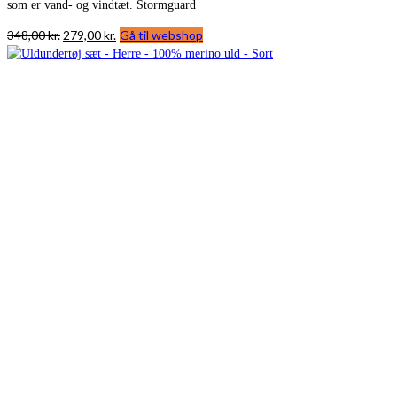
som er vand- og vindtæt. Stormguard
Den
Den
348,00
kr.
279,00
kr.
Gå til webshop
oprindelige
aktuelle
pris
pris
var:
er:
348,00 kr..
279,00 kr..