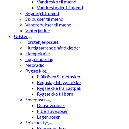
Vandresko til mænd
Vandrestøvler til mænd
Regntøj til mænd
Skibukser til mænd
Vandrebukser til mænd
Vinterjakker
Udstyr
Førstehjælpssæt
Hurtigtørrende håndklæder
Hængekøjer
Liggeunderlag
Nødradio
Rygsække
Fjällräven Skoletasker
Regnslag til rygsække
Rygsække fra Eastpak
Rygsække til børn
Soveposer
Dunsoveposer
Fibersoveposer
Lagenposer
Spiseudstyr
Kopper og krus