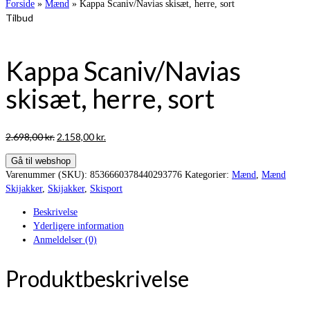
Forside
»
Mænd
»
Kappa Scaniv/Navias skisæt, herre, sort
Tilbud
Kappa Scaniv/Navias
skisæt, herre, sort
Den
Den
2.698,00
kr.
2.158,00
kr.
oprindelige
aktuelle
Gå til webshop
pris
pris
Varenummer (SKU):
8536660378440293776
Kategorier:
Mænd
,
Mænd
var:
er:
Skijakker
,
Skijakker
,
Skisport
2.698,00 kr..
2.158,00 kr..
Beskrivelse
Yderligere information
Anmeldelser (0)
Produktbeskrivelse