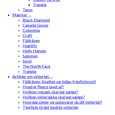
Trangia
Tarps
Mærker
Black Diamond
Canada Goose
Columbia
Craft
Fjällräven
Haglöfs
Helly Hansen
Salomon
Sorel
The North Face
Trangia
Artikler om vintertøj
Fjällräven: Kvalitet og tidløs friluftslivsstil
Hvad er fleece lavet af?
Hvilken rygsæk skal jeg vælge?
Hvilken vinterjakke skal jeg vælge?
Hvordan plejer og opbevarer du dit vintertøj?
Tjekliste til det bedste vintertøj