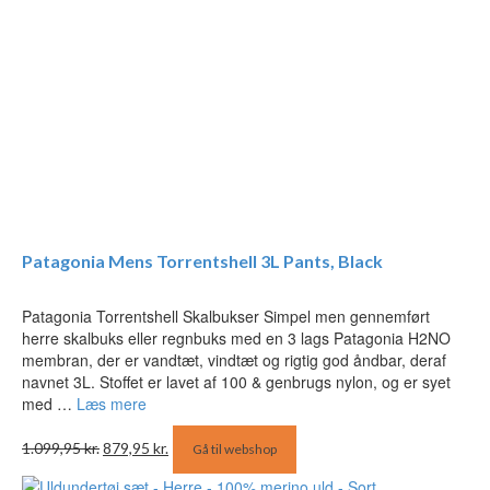
Patagonia Mens Torrentshell 3L Pants, Black
Patagonia Torrentshell Skalbukser Simpel men gennemført
herre skalbuks eller regnbuks med en 3 lags Patagonia H2NO
membran, der er vandtæt, vindtæt og rigtig god åndbar, deraf
navnet 3L. Stoffet er lavet af 100 & genbrugs nylon, og er syet
med …
Læs mere
Den
Den
1.099,95
kr.
879,95
kr.
Gå til webshop
oprindelige
aktuelle
pris
pris