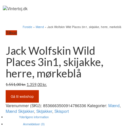
Forside
»
Mænd
»
Jack Wolfskin Wild Places 3in1, skijakke, herre, mørkeblå
Tilbud
Jack Wolfskin Wild
Places 3in1, skijakke,
herre, mørkeblå
Den
Den
1.551,00
kr.
1.359,00
kr.
oprindelige
aktuelle
pris
pris
Gå til webshop
var:
er:
Varenummer (SKU):
8536663500914786336
Kategorier:
Mænd
,
1.551,00 kr..
1.359,00 kr..
Mænd Skijakker
,
Skijakker
,
Skisport
Yderligere information
Anmeldelser (0)