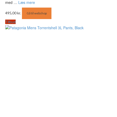
med …
Læs mere
495,00
kr.
Gå til webshop
Tilbud