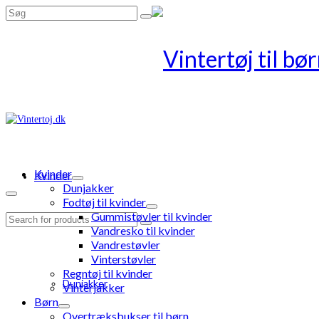
Search
for:
Kvinder
Kvinder
Dunjakker
Fodtøj til kvinder
Gummistøvler til kvinder
Search
Vandresko til kvinder
for:
Vandrestøvler
Vinterstøvler
Regntøj til kvinder
Dunjakker
Vinterjakker
Børn
Overtræksbukser til børn