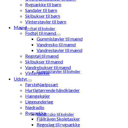
Rygsække til børn
Sandaler til børn
Skibukser til børn
Vinterstøvler til børn
Mænd
Fodtøj til kvinder
Fodtøj til mænd
Gummistøvler til mænd
Vandresko til mænd
Vandrestøvler til mænd
Regntøj til mænd
Skibukser til mænd
Vandrebukser til mænd
Gummistøvler til kvinder
Vinterjakker
Udstyr
Førstehjælpssæt
Hurtigtørrende håndklæder
Hængekøjer
Liggeunderlag
Nødradio
Rygsække
Vandresko til kvinder
Fjällräven Skoletasker
Regnslag til rygsække