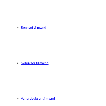
Regntøj til mænd
Skibukser til mænd
Vandrebukser til mænd