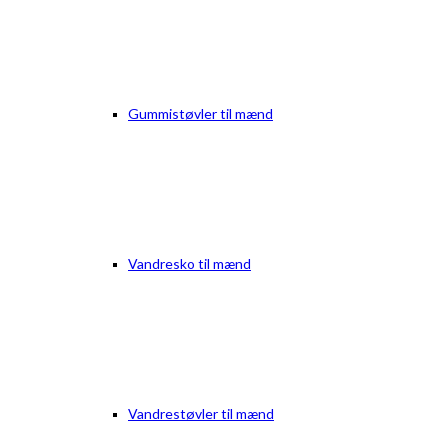
Gummistøvler til mænd
Vandresko til mænd
Vandrestøvler til mænd