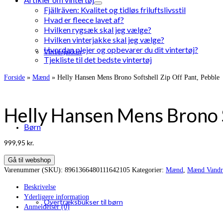
Fjällräven: Kvalitet og tidløs friluftslivsstil
Hvad er fleece lavet af?
Hvilken rygsæk skal jeg vælge?
Hvilken vinterjakke skal jeg vælge?
Hvordan plejer og opbevarer du dit vintertøj?
Vinterjakker
Tjekliste til det bedste vintertøj
Forside
»
Mænd
»
Helly Hansen Mens Brono Softshell Zip Off Pant, Pebble
Helly Hansen Mens Brono S
Børn
999,95
kr.
Gå til webshop
Varenummer (SKU):
8961366480111642105
Kategorier:
Mænd
,
Mænd Vandr
Beskrivelse
Yderligere information
Overtræksbukser til børn
Anmeldelser (0)