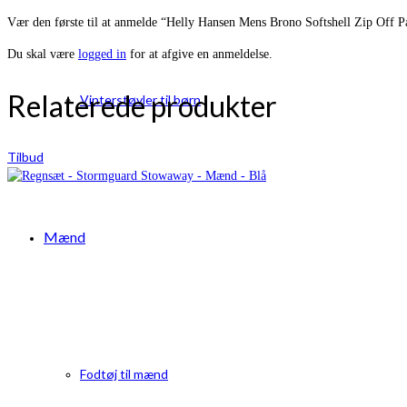
Vær den første til at anmelde “Helly Hansen Mens Brono Softshell Zip Off P
Du skal være
logged in
for at afgive en anmeldelse.
Relaterede produkter
Vinterstøvler til børn
Tilbud
Mænd
Fodtøj til mænd