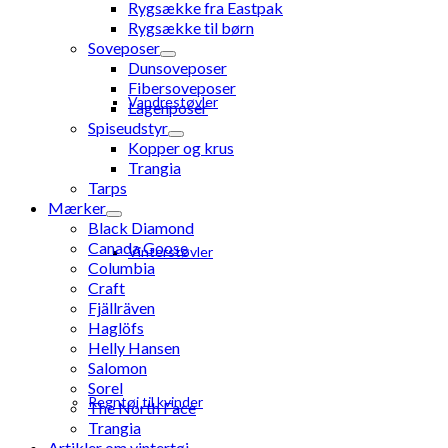
Rygsække fra Eastpak
Rygsække til børn
Soveposer
Dunsoveposer
Fibersoveposer
Vandrestøvler
Lagenposer
Spiseudstyr
Kopper og krus
Trangia
Tarps
Mærker
Black Diamond
Canada Goose
Vinterstøvler
Columbia
Craft
Fjällräven
Haglöfs
Helly Hansen
Salomon
Sorel
Regntøj til kvinder
The North Face
Trangia
Artikler om vintertøj