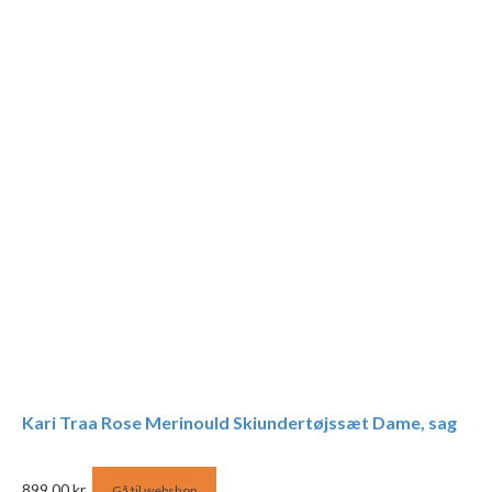
Kari Traa Rose Merinould Skiundertøjssæt Dame, sag
899,00
kr.
Gå til webshop