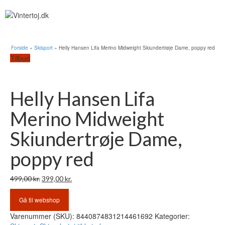
Forside
»
Skisport
»
Helly Hansen Lifa Merino Midweight Skiundertrøje Dame, poppy red
Tilbud
Helly Hansen Lifa
Merino Midweight
Skiundertrøje Dame,
poppy red
Den
Den
499,00
kr.
399,00
kr.
oprindelige
aktuelle
pris
pris
Gå til webshop
var:
er:
Varenummer (SKU):
8440874831214461692
Kategorier:
499,00 kr..
399,00 kr..