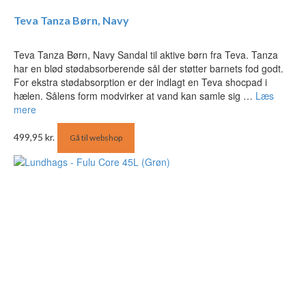
Teva Tanza Børn, Navy
Teva Tanza Børn, Navy Sandal til aktive børn fra Teva. Tanza
har en blød stødabsorberende sål der støtter barnets fod godt.
For ekstra stødabsorption er der indlagt en Teva shocpad i
hælen. Sålens form modvirker at vand kan samle sig …
Læs
mere
499,95
kr.
Gå til webshop