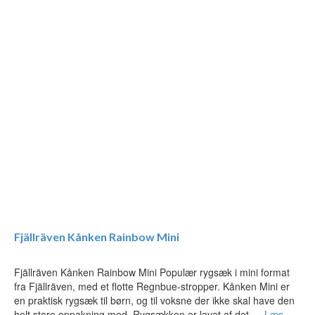
Fjällräven Kånken Rainbow Mini
Fjällräven Kånken Rainbow Mini Populær rygsæk i mini format
fra Fjällräven, med et flotte Regnbue-stropper. Kånken Mini er
en praktisk rygsæk til børn, og til voksne der ikke skal have den
helt store oppakning med. Rygsækken er lavet af det …
Læs