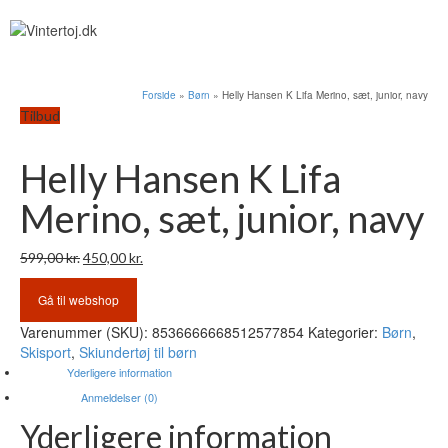
Forside
»
Børn
»
Helly Hansen K Lifa Merino, sæt, junior, navy
Tilbud
Helly Hansen K Lifa
Merino, sæt, junior, navy
Den
Den
599,00
kr.
450,00
kr.
oprindelige
aktuelle
pris
pris
Gå til webshop
var:
er:
Varenummer (SKU):
8536666668512577854
Kategorier:
Børn
,
599,00 kr..
450,00 kr..
Skisport
,
Skiundertøj til børn
Yderligere information
Anmeldelser (0)
Yderligere information