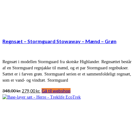
Regnsæt – Stormguard Stowaway – Mænd – Grøn
Regnsæt i modellen Stormguard fra skotske Highlander. Regnsættet består
af en Stormguard regnjakke til mænd, og et par Stormguard regnbukser.
Sættet er i farven grøn. Stormguard serien er et sammenfoldeligt regnsæt,
som er vand- og vindtæt. Stormguard
Den
Den
348,00
kr.
279,00
kr.
Gå til webshop
oprindelige
aktuelle
pris
pris
var:
er:
348,00 kr..
279,00 kr..