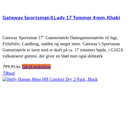
Gateway Sportsman II Lady 17 Tommer 4 mm, Khaki
Gateway Sportsman 17″ Gummistøvle Damegummistøvler til Jagt,
Friluftsliv, Landbrug, stalden og meget mere. Gateway’s Sportsman
Gummistøvle er lavet med et skaft på ca. 17 tommers højde, i G162A
vulkaniseret gummi, der giver en blød men også slidstærk
799,95
kr.
Gå til webshop
Tilbud