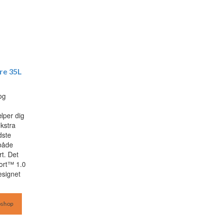
re 35L
og
ælper dig
kstra
dste
 både
t. Det
ort™ 1.0
esignet
bshop