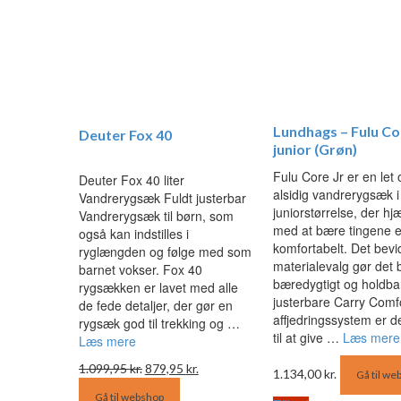
Lundhags – Fulu Co
Deuter Fox 40
junior (Grøn)
Fulu Core Jr er en let 
Deuter Fox 40 liter
alsidig vandrerygsæk i
Vandrerygsæk Fuldt justerbar
juniorstørrelse, der hj
Vandrerygsæk til børn, som
med at bære tingene e
også kan indstilles i
komfortabelt. Det bevi
ryglængden og følge med som
materialevalg gør det
barnet vokser. Fox 40
bæredygtigt og holdbar
rygsækken er lavet med alle
justerbare Carry Comf
de fede detaljer, der gør en
affjedringssystem er d
rygsæk god til trekking og …
til at give …
Læs mere
Læs mere
Den
Den
1.099,95
kr.
879,95
kr.
1.134,00
kr.
Gå til we
oprindelige
aktuelle
Gå til webshop