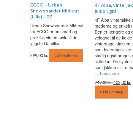
ECCO – Urban
4F Alba, vinterja
Snowboarder Mid-cut
junior, grå
(Lilla) – 27
4F Alba vinterjakke 
Urban Snowboarder Mid-cut
moderne og enkelt i 
fra ECCO er en smart og
Den er længere og d
praktisk vinterstøvle til de
velegnet til de kolde
yngste i familien.
vinterdage. Jakken e
som hverdagsjakke
stadig også bruges 
899,00
kr.
Gå til webshop
skiferien. De syntet
som jakken er fremst
…
Læs mere
Den
749,00
kr.
403,00
kr.
oprindelig
a
Gå til webshop
pris
p
var:
e
749,00 kr..
4