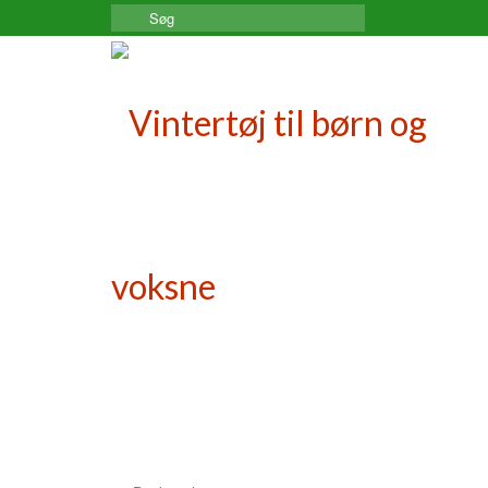
Search
for: