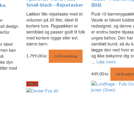
Small-black – Rejsetasker
(Blå)
kke,
Lækker lille rejsetaske med et
Puck 10 børnerygsækk
volumen på 20 liter, ideel til
Vaude er blevet fulds
er
kortere ture. Rygsækken er
redesignet, og denne 
sit design.
semiblød og passer godt til folk
er endnu bedre tilpass
erfor
med kortere rygge eller evt.
unges behov. Den har
større børn.
vandtæt bund, så du k
r ideel
lægge den ned hvor s
 men kan
og ikke bekymre dig om
på
1.799,00
kr.
Gå til webshop
…
Læs mere
iske dyn
illet med
449,00
kr.
Gå til webs
Den
Tilbud
e
ktuelle
ris
r:
03,00 kr..