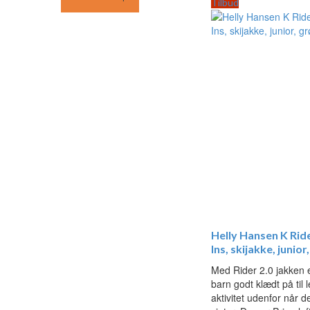
pris
pris
Tilbud
var:
er:
1.099,95 kr..
879,95 kr..
Helly Hansen K Ride
Ins, skijakke, junior
Med Rider 2.0 jakken e
barn godt klædt på til 
aktivitet udenfor når de