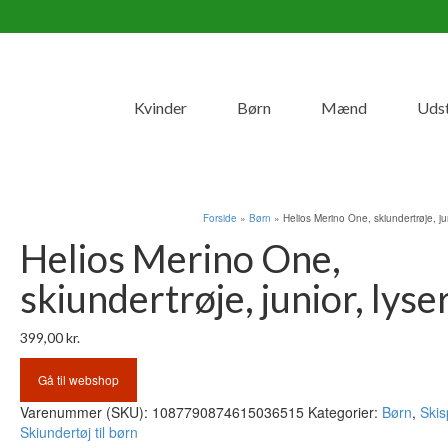
Kvinder
Børn
Mænd
Uds
Forside
»
Børn
»
Helios Merino One, skiundertrøje, jun
Helios Merino One,
skiundertrøje, junior, lyse
399,00
kr.
Gå til webshop
Varenummer (SKU):
1087790874615036515
Kategorier:
Børn
,
Skis
Skiundertøj til børn