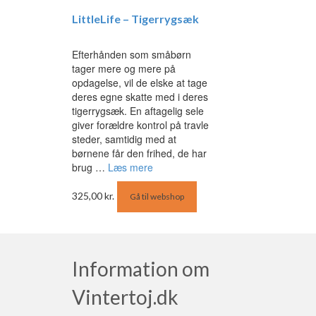
LittleLife – Tigerrygsæk
Efterhånden som småbørn
tager mere og mere på
opdagelse, vil de elske at tage
deres egne skatte med i deres
tigerrygsæk. En aftagelig sele
giver forældre kontrol på travle
steder, samtidig med at
børnene får den frihed, de har
brug …
Læs mere
325,00
kr.
Gå til webshop
Information om
Vintertoj.dk