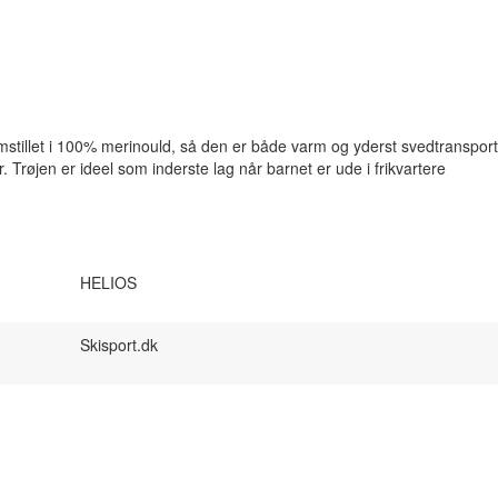
mstillet i 100% merinould, så den er både varm og yderst svedtranspor
er. Trøjen er ideel som inderste lag når barnet er ude i frikvartere
HELIOS
Skisport.dk