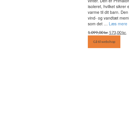
vinter. Den er Primalof
isoleret, hvilket sikrer
varme til dit barn. Den
vind- og vandtæt mem
som det …
Læs mere
Den
D
1.099,00
kr.
573,00
kr.
oprindelige
a
Gå til webshop
pris
p
var:
e
1.099,00 kr.
5