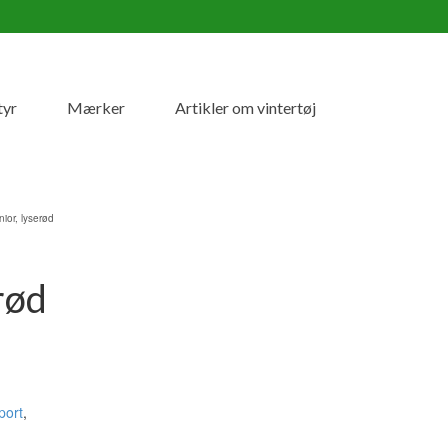
tyr
Mærker
Artikler om vintertøj
ior, lyserød
rød
port
,