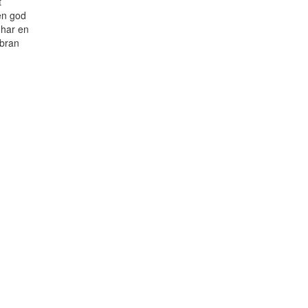
t
 en god
 har en
bran
en
ktuelle
ris
r:
.
73,00 kr..