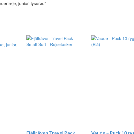
ertrøje, junior, lyserød”
Fjällräven Travel Pack
Vaude – Puck 10 r