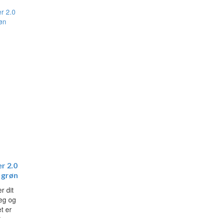
r 2.0
, grøn
r dit
leg og
t er