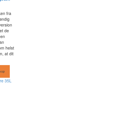
en fra
tændig
version
et de
 en
an
om helst
, at dit
hop