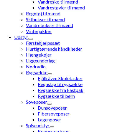
Vandresko til mænd
Vandrestøvler til mænd
Regntøj til mænd
Skibukser til mænd
Vandrebukser til mænd
Vinterjakker
Udstyr
Førstehjælpssæt
Hurtigtørrende håndklæder
Hængekøjer
Liggeunderlag
Nødradio
Rygsække
Fjällräven Skoletasker
Regnslag til rygsække
Rygsække fra Eastpak
Rygsække til børn
Soveposer
Dunsoveposer
Fibersoveposer
Lagenposer
Spiseudstyr
Kopper og krus