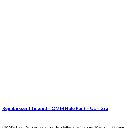
Regnbukser til mænd – OMM Halo Pant – UL – Grå
OMM’s Halo Pants er blandt verdens letteste regnbukser. Med kun 80 gram