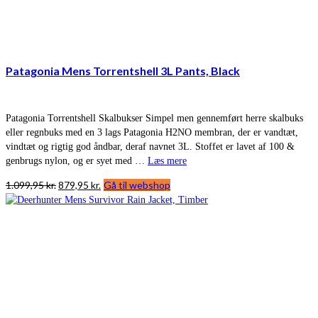
Patagonia Mens Torrentshell 3L Pants, Black
Patagonia Torrentshell Skalbukser Simpel men gennemført herre skalbuks
eller regnbuks med en 3 lags Patagonia H2NO membran, der er vandtæt,
vindtæt og rigtig god åndbar, deraf navnet 3L. Stoffet er lavet af 100 &
genbrugs nylon, og er syet med …
Læs mere
Den
Den
1.099,95
kr.
879,95
kr.
Gå til webshop
oprindelige
aktuelle
pris
pris
var:
er:
1.099,95 kr..
879,95 kr..