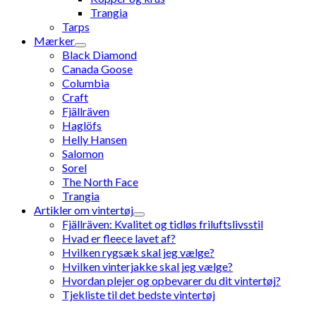
Trangia
Tarps
Mærker
Black Diamond
Canada Goose
Columbia
Craft
Fjällräven
Haglöfs
Helly Hansen
Salomon
Sorel
The North Face
Trangia
Artikler om vintertøj
Fjällräven: Kvalitet og tidløs friluftslivsstil
Hvad er fleece lavet af?
Hvilken rygsæk skal jeg vælge?
Hvilken vinterjakke skal jeg vælge?
Hvordan plejer og opbevarer du dit vintertøj?
Tjekliste til det bedste vintertøj