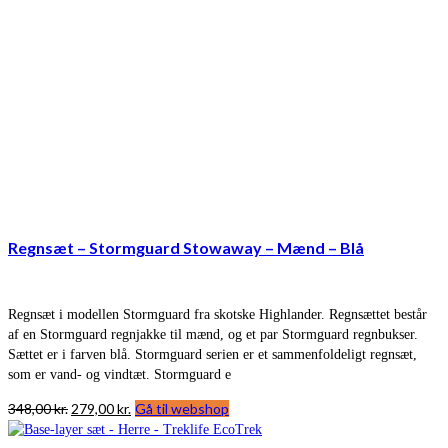
Regnsæt – Stormguard Stowaway – Mænd – Blå
Regnsæt i modellen Stormguard fra skotske Highlander. Regnsættet består
af en Stormguard regnjakke til mænd, og et par Stormguard regnbukser.
Sættet er i farven blå. Stormguard serien er et sammenfoldeligt regnsæt,
som er vand- og vindtæt. Stormguard e
Den
Den
348,00
kr.
279,00
kr.
Gå til webshop
oprindelige
aktuelle
pris
pris