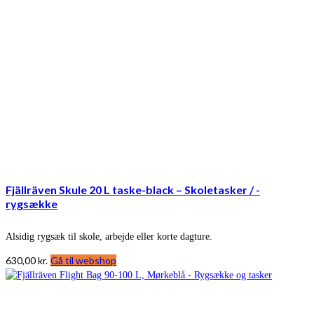
Fjällräven Skule 20 L taske-black – Skoletasker / -
rygsække
Alsidig rygsæk til skole, arbejde eller korte dagture.
630,00
kr.
Gå til webshop