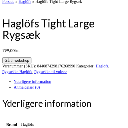
Forside
»
Haglöfs
»
Haglöfs Tight Large Rygsæk
Haglöfs Tight Large
Rygsæk
799,00
kr.
Gå til webshop
Varenummer (SKU):
8440874298176268990
Kategorier:
Haglöfs
,
Rygsække Haglöfs
,
Rygsække til voksne
Yderligere information
Anmeldelser (0)
Yderligere information
Haglöfs
Brand