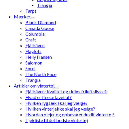
Trangia
Tarps
Mærker
Black Diamond
Canada Goose
Columbia
Craft
Fjällräven
Haglöfs
Helly Hansen
Salomon
Sorel
The North Face
Trangia
Artikler om vintertøj
Fjällräven: Kvalitet og tidløs friluftslivsstil
Hvad er fleece lavet af?
Hvilken rygsæk skal jeg vælge?
Hvilken vinterjakke skal jeg vælge?
Hvordan plejer og opbevarer du dit vintertøj?
Tjekliste til det bedste vintertøj