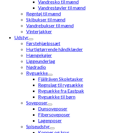
Vandresko til mænd
Vandrestøvler til mænd
Regntøj til mænd
Skibukser til mænd
Vandrebukser til mænd
Vinterjakker
Udstyr
Førstehjælpssæt
Hurtigtørrende håndklæder
Hængekøjer
Liggeunderlag
Nødradio
Rygsække
Fjällräven Skoletasker
Regnslag til rygsække
Rygsække fra Eastpak
Rygsække til børn
Soveposer
Dunsoveposer
Fibersoveposer
Lagenposer
Spiseudstyr
Kopper og krus