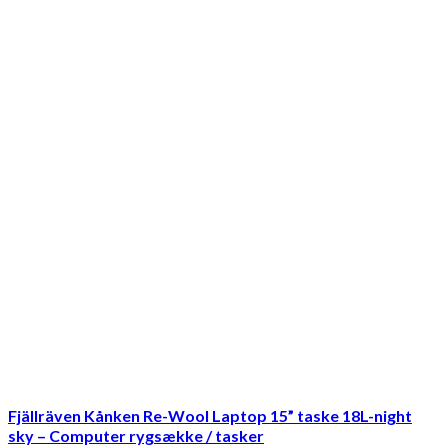
Fjällräven Kånken Re-Wool Laptop 15” taske 18L-night
sky – Computer rygsække / tasker