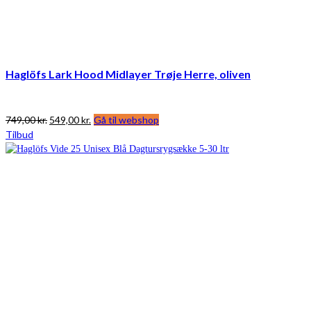
Haglöfs Lark Hood Midlayer Trøje Herre, oliven
Den
Den
749,00
kr.
549,00
kr.
Gå til webshop
oprindelige
aktuelle
Tilbud
pris
pris
var:
er:
749,00 kr..
549,00 kr..