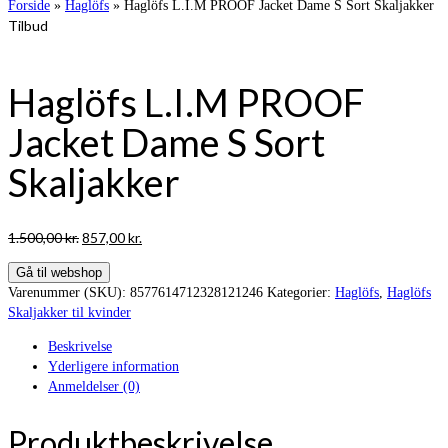
Forside
»
Haglöfs
»
Haglöfs L.I.M PROOF Jacket Dame S Sort Skaljakker
Tilbud
Haglöfs L.I.M PROOF
Jacket Dame S Sort
Skaljakker
Den
Den
1.500,00
kr.
857,00
kr.
oprindelige
aktuelle
Gå til webshop
pris
pris
Varenummer (SKU):
8577614712328121246
Kategorier:
Haglöfs
,
Haglöfs
var:
er:
Skaljakker til kvinder
1.500,00 kr..
857,00 kr..
Beskrivelse
Yderligere information
Anmeldelser (0)
Produktbeskrivelse