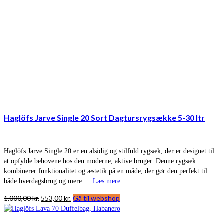
Haglöfs Jarve Single 20 Sort Dagtursrygsække 5-30 ltr
Haglöfs Jarve Single 20 er en alsidig og stilfuld rygsæk, der er designet til
at opfylde behovene hos den moderne, aktive bruger. Denne rygsæk
kombinerer funktionalitet og æstetik på en måde, der gør den perfekt til
både hverdagsbrug og mere …
Læs mere
Den
Den
1.000,00
kr.
553,00
kr.
Gå til webshop
oprindelige
aktuelle
pris
pris