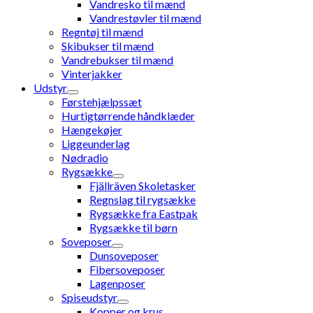
Vandresko til mænd
Vandrestøvler til mænd
Regntøj til mænd
Skibukser til mænd
Vandrebukser til mænd
Vinterjakker
Udstyr
Førstehjælpssæt
Hurtigtørrende håndklæder
Hængekøjer
Liggeunderlag
Nødradio
Rygsække
Fjällräven Skoletasker
Regnslag til rygsække
Rygsække fra Eastpak
Rygsække til børn
Soveposer
Dunsoveposer
Fibersoveposer
Lagenposer
Spiseudstyr
Kopper og krus