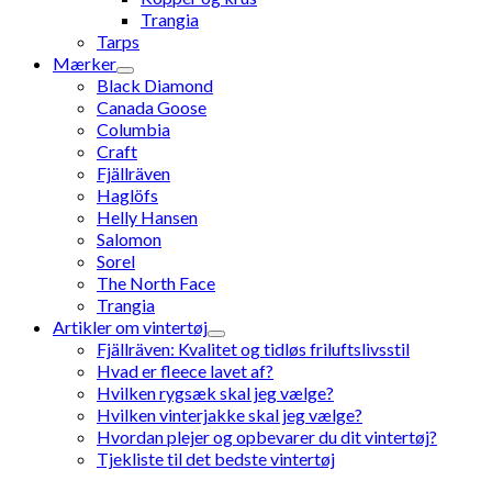
Trangia
Tarps
Mærker
Black Diamond
Canada Goose
Columbia
Craft
Fjällräven
Haglöfs
Helly Hansen
Salomon
Sorel
The North Face
Trangia
Artikler om vintertøj
Fjällräven: Kvalitet og tidløs friluftslivsstil
Hvad er fleece lavet af?
Hvilken rygsæk skal jeg vælge?
Hvilken vinterjakke skal jeg vælge?
Hvordan plejer og opbevarer du dit vintertøj?
Tjekliste til det bedste vintertøj