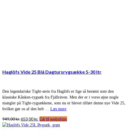
Haglöfs Vide 25 Blå Dagtursrygsække 5-30 ltr
Den legendariske Tight-serie fra Haglöfs er lige så berømt som den
klassiske Kånken-rygsæk fra Fjällräven. Men der er i vores øjne nogle
mangler på Tight-rygsækkene, som nu er blevet tilført denne nye Vide 25,
hvilket gør os af den helt …
Læs mere
Den
Den
949,00
kr.
653,00
kr.
Gå til webshop
oprindelige
aktuelle
pris
pris