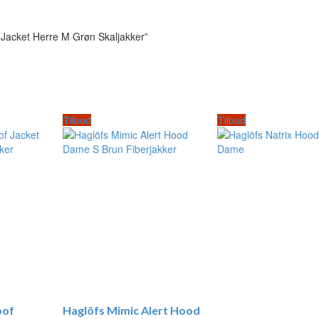
L Jacket Herre M Grøn Skaljakker”
Tilbud
Tilbud
oof
Haglöfs Mimic Alert Hood