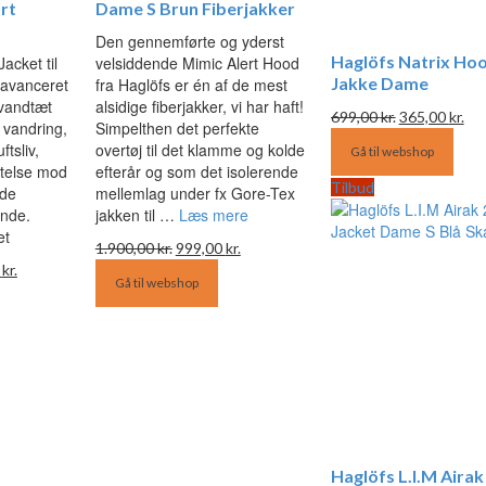
rt
Dame S Brun Fiberjakker
Den gennemførte og yderst
Haglöfs Natrix Ho
acket til
velsiddende Mimic Alert Hood
Jakke Dame
 avanceret
fra Haglöfs er én af de mest
 vandtæt
alsidige fiberjakker, vi har haft!
Den
De
699,00
kr.
365,00
kr.
l vandring,
Simpelthen det perfekte
oprindelige
akt
ftsliv,
overtøj til det klamme og kolde
Gå til webshop
pris
pri
ttelse mod
efterår og som det isolerende
var:
er:
Tilbud
nde
mellemlag under fx Gore-Tex
699,00 kr..
365
ende.
jakken til …
Læs mere
et
Den
Den
1.900,00
kr.
999,00
kr.
Den
oprindelige
aktuelle
0
kr.
Gå til webshop
ige
aktuelle
pris
pris
pris
var:
er:
er:
1.900,00 kr..
999,00 kr..
kr..
1.650,00 kr..
Haglöfs L.I.M Airak