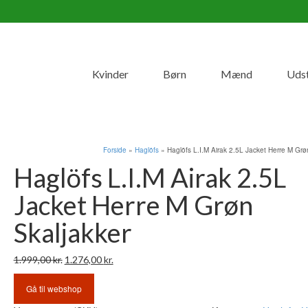
Kvinder
Børn
Mænd
Uds
Forside
»
Haglöfs
»
Haglöfs L.I.M Airak 2.5L Jacket Herre M Grø
Haglöfs L.I.M Airak 2.5L
Jacket Herre M Grøn
Skaljakker
Den
Den
1.999,00
kr.
1.276,00
kr.
oprindelige
aktuelle
pris
pris
Gå til webshop
var:
er: