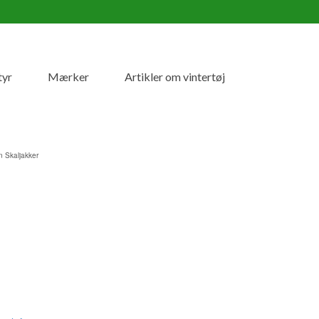
tyr
Mærker
Artikler om vintertøj
n Skaljakker