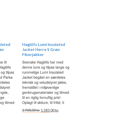
ulated
Haglöfs Lumi Insulated
øn
Jacket Herre S Grøn
Fiberjakker
e til
Svenske Haglöfs har med
Haglöfs
denne lune og tilpas lange og
og tilpas
rummelige Lumi Insulated
ed Parka
Jacket begået en særdeles
rdeles
teknisk og veludstyret jakke,
dstyret
fremstillet i miljøvenlige
ngde,
genbrugsmaterialer og tilmed
lige
til en rigtig fornuftig pris!
og tilmed
Oplagt til skiture, til fritid, ti
Den
Den
2.900,00
kr.
1.583,00
kr.