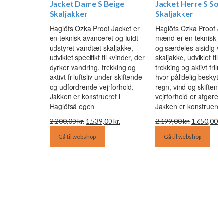
Jacket Dame S Beige
Jacket Herre S So
Skaljakker
Skaljakker
Haglöfs Ozka Proof Jacket er
Haglöfs Ozka Proof J
en teknisk avanceret og fuldt
mænd er en teknisk
udstyret vandtæt skaljakke,
og særdeles alsidig
udviklet specifikt til kvinder, der
skaljakke, udviklet ti
dyrker vandring, trekking og
trekking og aktivt frilu
aktivt friluftsliv under skiftende
hvor pålidelig besky
og udfordrende vejrforhold.
regn, vind og skifte
Jakken er konstrueret i
vejrforhold er afgør
Haglöfsâ egen
Jakken er konstruer
Den
Den
Den
2.200,00
kr.
1.539,00
kr.
2.199,00
kr.
1.650,0
oprindelige
aktuelle
oprindel
Gå til webshop
Gå til webshop
pris
pris
pris
var:
er:
var:
2.200,00 kr..
1.539,00 kr..
2.199,00 