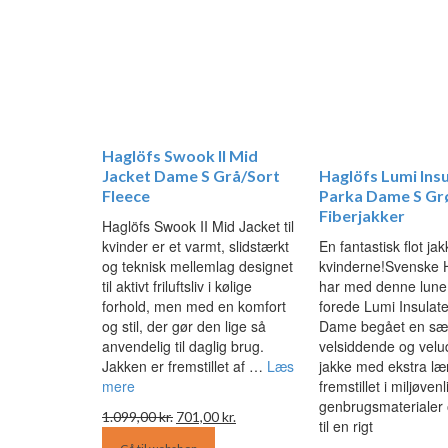
Haglöfs Swook II Mid
Jacket Dame S Grå/Sort
Haglöfs Lumi Ins
Fleece
Parka Dame S Gr
Fiberjakker
Haglöfs Swook II Mid Jacket til
kvinder er et varmt, slidstærkt
En fantastisk flot jakk
og teknisk mellemlag designet
kvinderne!Svenske 
til aktivt friluftsliv i kølige
har med denne lune 
forhold, men med en komfort
forede Lumi Insulat
og stil, der gør den lige så
Dame begået en sæ
anvendelig til daglig brug.
velsiddende og velu
Jakken er fremstillet af …
Læs
jakke med ekstra læ
mere
fremstillet i miljøven
genbrugsmaterialer 
Den
Den
1.099,00
kr.
701,00
kr.
til en rigt
oprindelige
aktuelle