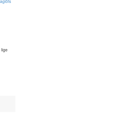
aglöfs
 lige