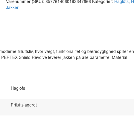
Varenummer (SKU):
8577614060192347666
Kategorier:
Haglöfs
,
H
1.999,00 kr..
1.276,00 kr..
Jakker
moderne friluftsliv, hvor vægt, funktionalitet og bæredygtighed spiller en
t PERTEX Shield Revolve leverer jakken på alle parametre. Material
Haglöfs
Friluftslageret