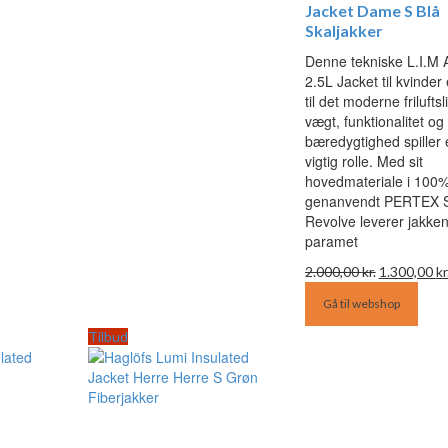
Jacket Dame S Blå
Skaljakker
Denne tekniske L.I.M 
2.5L Jacket til kvinder
til det moderne friluftsl
vægt, funktionalitet og
bæredygtighed spiller 
vigtig rolle. Med sit
hovedmateriale i 100
genanvendt PERTEX S
Revolve leverer jakken
paramet
Den
2.000,00
kr.
1.300,00
kr
oprindelige
Gå til webshop
pris
var:
Tilbud
2.000,00 kr.