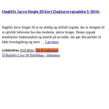
Haglöfs Jarve Single 20 Sort Dagtursrygsække 5-30 ltr
Haglöfs Jarve Single 20 er en alsidig og stilfuld rygsæk, der er designet til
at opfylde behovene hos den moderne, aktive bruger. Denne rygsæk
kombinerer funktionalitet og æstetik på en måde, der gør den perfekt til
både hverdagsbrug og mere …
Læs mere
Den
Den
1.000,00
kr.
553,00
kr.
Gå til webshop
oprindelige
aktuelle
pris
pris
var:
er:
1.000,00 kr..
553,00 kr..