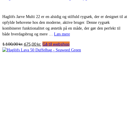
Haglöfs Jarve Multi 22 er en alsidig og stilfuld rygsæk, der er designet til at
opfylde behovene hos den moderne, aktive bruger. Denne rygsæk
kombinerer funktionalitet og æstetik på en måde, der gør den perfekt til
både hverdagsbrug og mere …
Læs mere
Den
Den
1.100,00
kr.
675,00
kr.
Gå til webshop
oprindelige
aktuelle
pris
pris
var:
er:
1.100,00 kr..
675,00 kr..