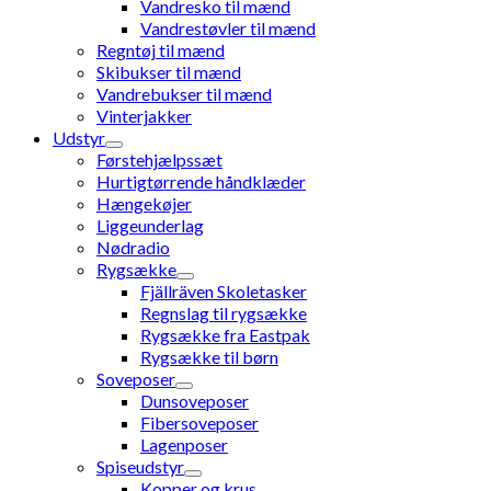
Vandresko til mænd
Vandrestøvler til mænd
Regntøj til mænd
Skibukser til mænd
Vandrebukser til mænd
Vinterjakker
Udstyr
Førstehjælpssæt
Hurtigtørrende håndklæder
Hængekøjer
Liggeunderlag
Nødradio
Rygsække
Fjällräven Skoletasker
Regnslag til rygsække
Rygsække fra Eastpak
Rygsække til børn
Soveposer
Dunsoveposer
Fibersoveposer
Lagenposer
Spiseudstyr
Kopper og krus