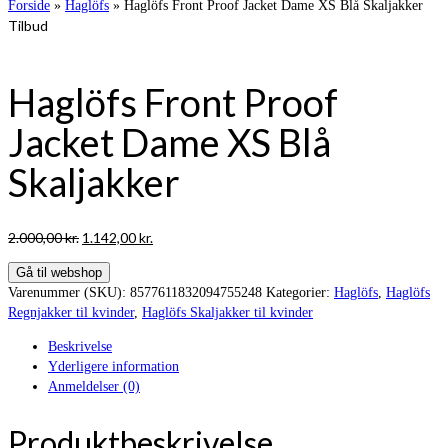
Forside
»
Haglöfs
»
Haglöfs Front Proof Jacket Dame XS Blå Skaljakker
Tilbud
Haglöfs Front Proof
Jacket Dame XS Blå
Skaljakker
Den
Den
2.000,00
kr.
1.142,00
kr.
oprindelige
aktuelle
Gå til webshop
pris
pris
Varenummer (SKU):
8577611832094755248
Kategorier:
Haglöfs
,
Haglöfs
var:
er:
Regnjakker til kvinder
,
Haglöfs Skaljakker til kvinder
2.000,00 kr..
1.142,00 kr..
Beskrivelse
Yderligere information
Anmeldelser (0)
Produktbeskrivelse