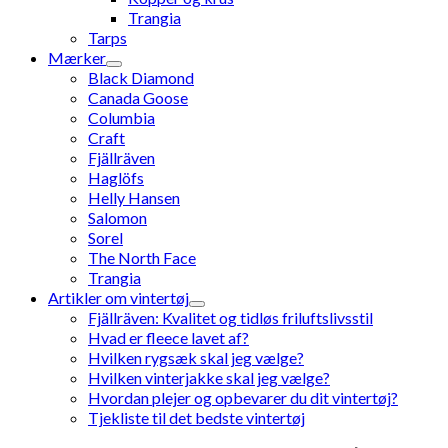
Trangia
Tarps
Mærker
Black Diamond
Canada Goose
Columbia
Craft
Fjällräven
Haglöfs
Helly Hansen
Salomon
Sorel
The North Face
Trangia
Artikler om vintertøj
Fjällräven: Kvalitet og tidløs friluftslivsstil
Hvad er fleece lavet af?
Hvilken rygsæk skal jeg vælge?
Hvilken vinterjakke skal jeg vælge?
Hvordan plejer og opbevarer du dit vintertøj?
Tjekliste til det bedste vintertøj