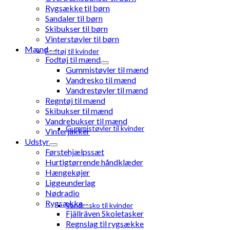
Rygsække til børn
Sandaler til børn
Skibukser til børn
Vinterstøvler til børn
Mænd
Fodtøj til kvinder
Fodtøj til mænd
Gummistøvler til mænd
Vandresko til mænd
Vandrestøvler til mænd
Regntøj til mænd
Skibukser til mænd
Vandrebukser til mænd
Gummistøvler til kvinder
Vinterjakker
Udstyr
Førstehjælpssæt
Hurtigtørrende håndklæder
Hængekøjer
Liggeunderlag
Nødradio
Rygsække
Vandresko til kvinder
Fjällräven Skoletasker
Regnslag til rygsække