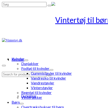
Search
for:
Kvinder
Kvinder
Dunjakker
Fodtøj til kvinder
Gummistøvler til kvinder
Search
Vandresko til kvinder
for:
Vandrestøvler
Vinterstøvler
Regntøj til kvinder
Dunjakker
Vinterjakker
Børn
Overtræksbukser til børn