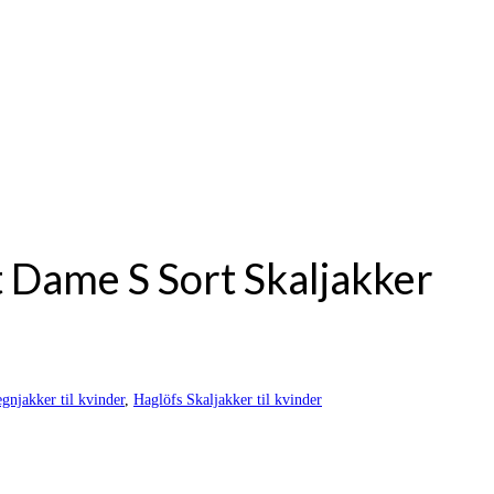
t Dame S Sort Skaljakker
gnjakker til kvinder
,
Haglöfs Skaljakker til kvinder