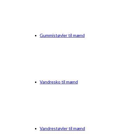
Gummistøvler til mænd
Vandresko til mænd
Vandrestøvler til mænd