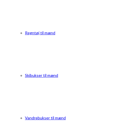
Regntøj til mænd
Skibukser til mænd
Vandrebukser til mænd