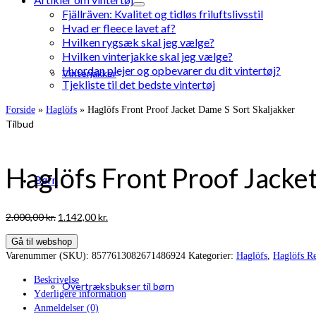
Fjällräven: Kvalitet og tidløs friluftslivsstil
Hvad er fleece lavet af?
Hvilken rygsæk skal jeg vælge?
Hvilken vinterjakke skal jeg vælge?
Hvordan plejer og opbevarer du dit vintertøj?
Vinterjakker
Tjekliste til det bedste vintertøj
Forside
»
Haglöfs
»
Haglöfs Front Proof Jacket Dame S Sort Skaljakker
Tilbud
Haglöfs Front Proof Jacke
Børn
Den
Den
2.000,00
kr.
1.142,00
kr.
oprindelige
aktuelle
Gå til webshop
pris
pris
Varenummer (SKU):
8577613082671486924
Kategorier:
Haglöfs
,
Haglöfs Re
var:
er:
2.000,00 kr..
1.142,00 kr..
Beskrivelse
Overtræksbukser til børn
Yderligere information
Anmeldelser (0)