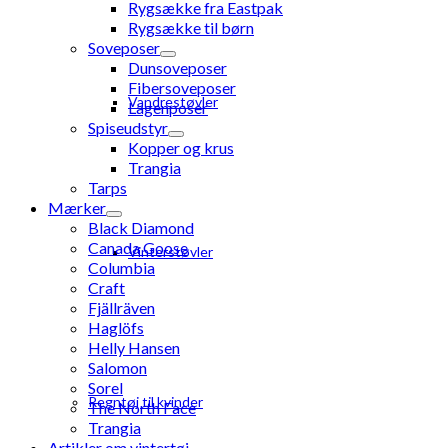
Rygsække fra Eastpak
Rygsække til børn
Soveposer
Dunsoveposer
Fibersoveposer
Vandrestøvler
Lagenposer
Spiseudstyr
Kopper og krus
Trangia
Tarps
Mærker
Black Diamond
Canada Goose
Vinterstøvler
Columbia
Craft
Fjällräven
Haglöfs
Helly Hansen
Salomon
Sorel
Regntøj til kvinder
The North Face
Trangia
Artikler om vintertøj