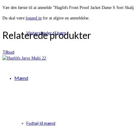
Vær den første til at anmelde “Haglöfs Front Proof Jacket Dame S Sort Skalj
Du skal være
logged in
for at afgive en anmeldelse.
Relaterede produkter
Vinterstøvler til børn
Tilbud
Mænd
Fodtøj til mænd