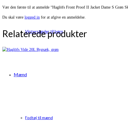
Vær den første til at anmelde “Haglöfs Front Proof II Jacket Dame S Grøn S
Du skal være
logged in
for at afgive en anmeldelse.
Relaterede produkter
Vinterstøvler til børn
Mænd
Fodtøj til mænd