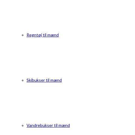
Regntøj til mænd
Skibukser til mænd
Vandrebukser til mænd