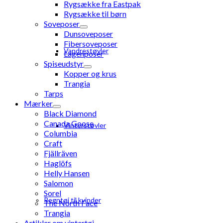
Rygsække fra Eastpak
Rygsække til børn
Soveposer
Dunsoveposer
Fibersoveposer
Vandrestøvler
Lagenposer
Spiseudstyr
Kopper og krus
Trangia
Tarps
Mærker
Black Diamond
Canada Goose
Vinterstøvler
Columbia
Craft
Fjällräven
Haglöfs
Helly Hansen
Salomon
Sorel
Regntøj til kvinder
The North Face
Trangia
Artikler om vintertøj