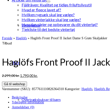
Fjällräven: Kvalitet og tidløs friluftslivsstil
Hvad er fleece lavet af?
Hvilken rygsæk skal jeg vælge?
Hvilken vinterjakke skal jeg vælge?
Hvordan plejer og opbevarer du dit vintertøj?
Vinterjakker
Tjekliste til det bedste vintertøj
Forside
»
Haglöfs
»
Haglöfs Front Proof II Jacket Dame S Grøn Skaljakker
Tilbud
Haglöfs Front Proof II Jac
Børn
Den
Den
2.299,00
kr.
1.790,00
kr.
oprindelige
aktuelle
Gå til webshop
pris
pris
Varenummer (SKU):
8577611110826364310
Kategorier:
Haglöfs
,
Haglöfs Reg
var:
er:
2.299,00 kr..
1.790,00 kr..
Beskrivelse
Overtræksbukser til børn
Yderligere information
Anmeldelser (0)