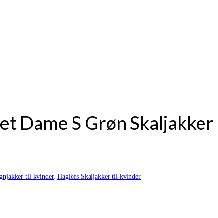
ket Dame S Grøn Skaljakker
njakker til kvinder
,
Haglöfs Skaljakker til kvinder