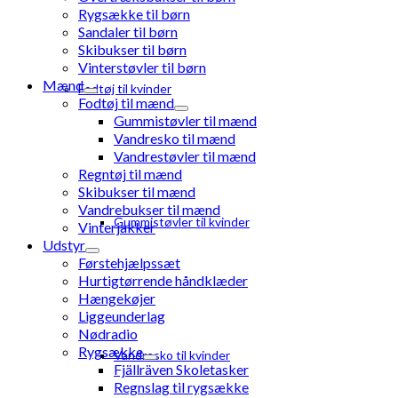
Rygsække til børn
Sandaler til børn
Skibukser til børn
Vinterstøvler til børn
Mænd
Fodtøj til kvinder
Fodtøj til mænd
Gummistøvler til mænd
Vandresko til mænd
Vandrestøvler til mænd
Regntøj til mænd
Skibukser til mænd
Vandrebukser til mænd
Gummistøvler til kvinder
Vinterjakker
Udstyr
Førstehjælpssæt
Hurtigtørrende håndklæder
Hængekøjer
Liggeunderlag
Nødradio
Rygsække
Vandresko til kvinder
Fjällräven Skoletasker
Regnslag til rygsække