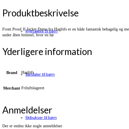
Produktbeskrivelse
Front Proof II Jacket Dame fra Haglöfs er en både fantastisk behagelig og me
Rygsække til børn
under åben himmel, hvor en hø
Yderligere information
Haglöfs
Brand
Sandaler til børn
Friluftslageret
Merchant
Anmeldelser
Skibukser til børn
Der er endnu ikke nogle anmeldelser.