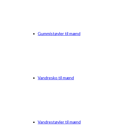
Gummistøvler til mænd
Vandresko til mænd
Vandrestøvler til mænd