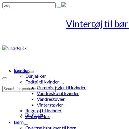
Search
for:
Kvinder
Kvinder
Dunjakker
Fodtøj til kvinder
Gummistøvler til kvinder
Search
Vandresko til kvinder
for:
Vandrestøvler
Vinterstøvler
Regntøj til kvinder
Dunjakker
Vinterjakker
Børn
Overtræksbukser til børn