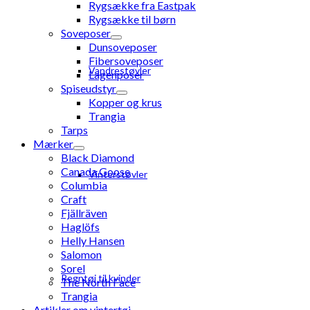
Rygsække fra Eastpak
Rygsække til børn
Soveposer
Dunsoveposer
Fibersoveposer
Vandrestøvler
Lagenposer
Spiseudstyr
Kopper og krus
Trangia
Tarps
Mærker
Black Diamond
Canada Goose
Vinterstøvler
Columbia
Craft
Fjällräven
Haglöfs
Helly Hansen
Salomon
Sorel
Regntøj til kvinder
The North Face
Trangia
Artikler om vintertøj