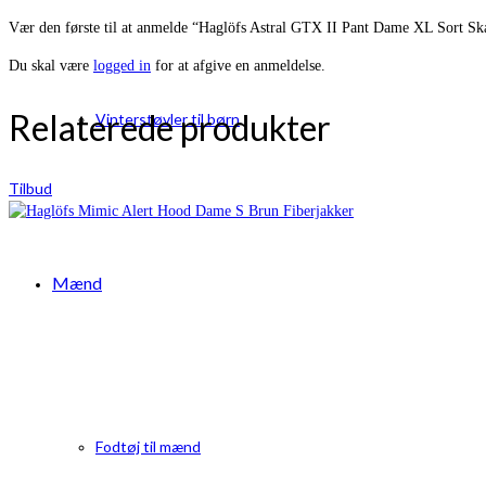
Vær den første til at anmelde “Haglöfs Astral GTX II Pant Dame XL Sort Sk
Du skal være
logged in
for at afgive en anmeldelse.
Relaterede produkter
Vinterstøvler til børn
Tilbud
Mænd
Fodtøj til mænd