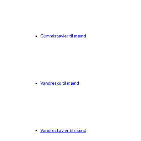
Gummistøvler til mænd
Vandresko til mænd
Vandrestøvler til mænd