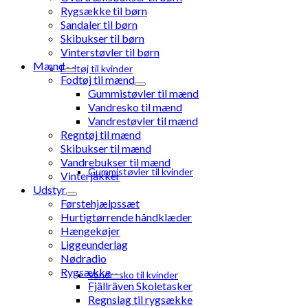
Rygsække til børn
Sandaler til børn
Skibukser til børn
Vinterstøvler til børn
Mænd
Fodtøj til kvinder
Fodtøj til mænd
Gummistøvler til mænd
Vandresko til mænd
Vandrestøvler til mænd
Regntøj til mænd
Skibukser til mænd
Vandrebukser til mænd
Gummistøvler til kvinder
Vinterjakker
Udstyr
Førstehjælpssæt
Hurtigtørrende håndklæder
Hængekøjer
Liggeunderlag
Nødradio
Rygsække
Vandresko til kvinder
Fjällräven Skoletasker
Regnslag til rygsække