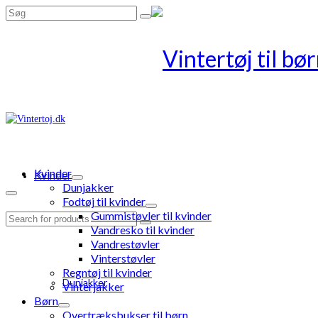
Search
for:
Kvinder
Kvinder
Dunjakker
Fodtøj til kvinder
Gummistøvler til kvinder
Search
Vandresko til kvinder
for:
Vandrestøvler
Vinterstøvler
Regntøj til kvinder
Dunjakker
Vinterjakker
Børn
Overtræksbukser til børn