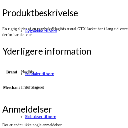
Produktbeskrivelse
En rigtig slider af en regnbuks!Haglöfs Astral GTX Jacket har i lang tid været
Rygsække til børn
derfor har det vær
Yderligere information
Haglöfs
Brand
Sandaler til børn
Friluftslageret
Merchant
Anmeldelser
Skibukser til børn
Der er endnu ikke nogle anmeldelser.