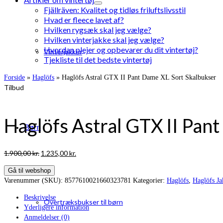
Fjällräven: Kvalitet og tidløs friluftslivsstil
Hvad er fleece lavet af?
Hvilken rygsæk skal jeg vælge?
Hvilken vinterjakke skal jeg vælge?
Hvordan plejer og opbevarer du dit vintertøj?
Vinterjakker
Tjekliste til det bedste vintertøj
Forside
»
Haglöfs
»
Haglöfs Astral GTX II Pant Dame XL Sort Skalbukser
Tilbud
Haglöfs Astral GTX II Pan
Børn
Den
Den
1.900,00
kr.
1.235,00
kr.
oprindelige
aktuelle
Gå til webshop
pris
pris
Varenummer (SKU):
8577610021660323781
Kategorier:
Haglöfs
,
Haglöfs Ja
var:
er:
1.900,00 kr..
1.235,00 kr..
Beskrivelse
Overtræksbukser til børn
Yderligere information
Anmeldelser (0)