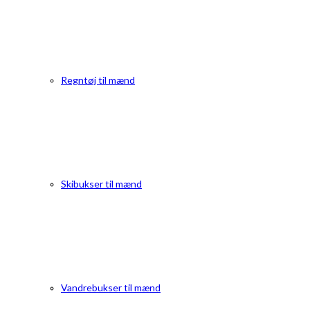
Regntøj til mænd
Skibukser til mænd
Vandrebukser til mænd