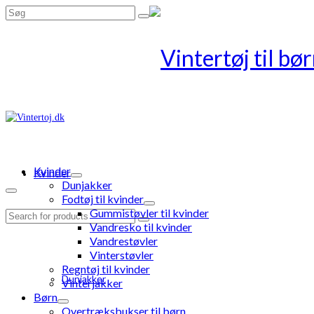
Search
for:
Kvinder
Kvinder
Dunjakker
Fodtøj til kvinder
Gummistøvler til kvinder
Search
Vandresko til kvinder
for:
Vandrestøvler
Vinterstøvler
Regntøj til kvinder
Dunjakker
Vinterjakker
Børn
Overtræksbukser til børn