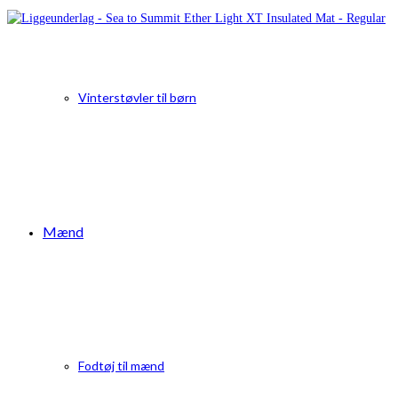
Vinterstøvler til børn
Mænd
Fodtøj til mænd