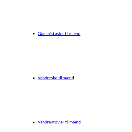
Gummistøvler til mænd
Vandresko til mænd
Vandrestøvler til mænd