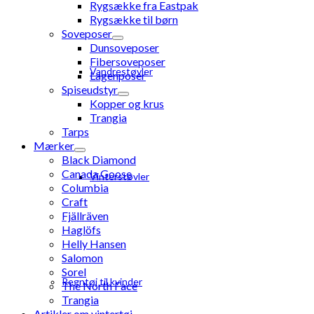
Rygsække fra Eastpak
Rygsække til børn
Soveposer
Dunsoveposer
Fibersoveposer
Vandrestøvler
Lagenposer
Spiseudstyr
Kopper og krus
Trangia
Tarps
Mærker
Black Diamond
Canada Goose
Vinterstøvler
Columbia
Craft
Fjällräven
Haglöfs
Helly Hansen
Salomon
Sorel
Regntøj til kvinder
The North Face
Trangia
Artikler om vintertøj