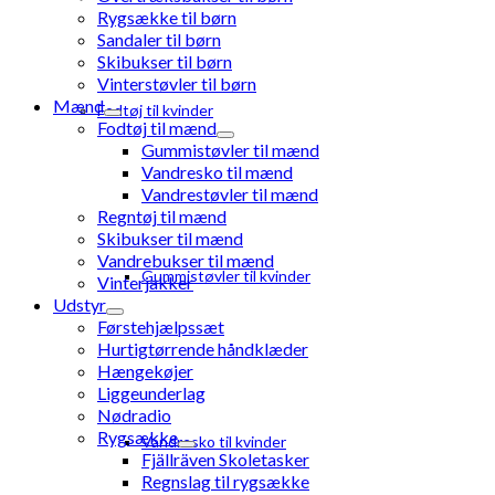
Rygsække til børn
Sandaler til børn
Skibukser til børn
Vinterstøvler til børn
Mænd
Fodtøj til kvinder
Fodtøj til mænd
Gummistøvler til mænd
Vandresko til mænd
Vandrestøvler til mænd
Regntøj til mænd
Skibukser til mænd
Vandrebukser til mænd
Gummistøvler til kvinder
Vinterjakker
Udstyr
Førstehjælpssæt
Hurtigtørrende håndklæder
Hængekøjer
Liggeunderlag
Nødradio
Rygsække
Vandresko til kvinder
Fjällräven Skoletasker
Regnslag til rygsække