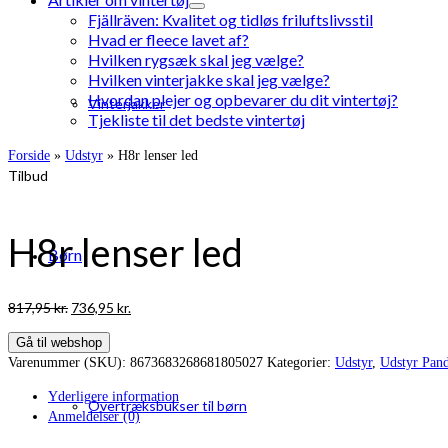
Fjällräven: Kvalitet og tidløs friluftslivsstil
Hvad er fleece lavet af?
Hvilken rygsæk skal jeg vælge?
Hvilken vinterjakke skal jeg vælge?
Hvordan plejer og opbevarer du dit vintertøj?
Vinterjakker
Tjekliste til det bedste vintertøj
Forside
»
Udstyr
»
H8r lenser led
Tilbud
H8r lenser led
Børn
Den
Den
817,95
kr.
736,95
kr.
oprindelige
aktuelle
Gå til webshop
pris
pris
Varenummer (SKU):
8673683268681805027
Kategorier:
Udstyr
,
Udstyr Pan
var:
er:
817,95 kr..
736,95 kr..
Yderligere information
Overtræksbukser til børn
Anmeldelser (0)