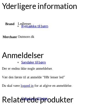
Yderligere information
Ledlenser
Brand
Rygsække til børn
Outmore.dk
Merchant
Anmeldelser
Sandaler til børn
Der er endnu ikke nogle anmeldelser.
Vær den første til at anmelde “H8r lenser led”
Du skal være
logged in
for at afgive en anmeldelse.
Relaterede produkter
Skibukser til børn