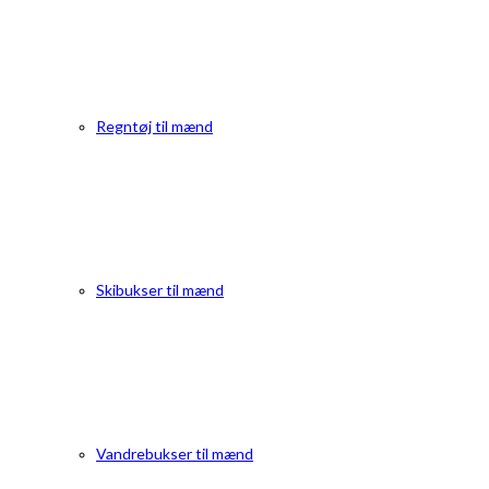
Regntøj til mænd
Skibukser til mænd
Vandrebukser til mænd