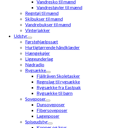
Vandresko til mænd
Vandrestøvler til mænd
Regntøj til mænd
Skibukser til mænd
Vandrebukser til mænd
Vinterjakker
Udstyr
Førstehjælpssæt
Hurtigtørrende håndklæder
Hængekøjer
Liggeunderlag
Nødradio
Rygsække
Fjällräven Skoletasker
Regnslag til rygsække
Rygsække fra Eastpak
Rygsække til børn
Soveposer
Dunsoveposer
Fibersoveposer
Lagenposer
Spiseudstyr
Kopper og krus