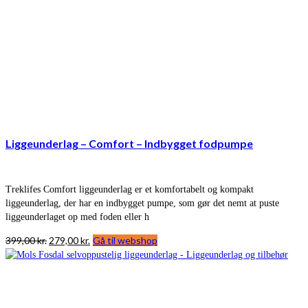
Liggeunderlag – Comfort – Indbygget fodpumpe
Treklifes Comfort liggeunderlag er et komfortabelt og kompakt
liggeunderlag, der har en indbygget pumpe, som gør det nemt at puste
liggeunderlaget op med foden eller h
Den
Den
399,00
kr.
279,00
kr.
Gå til webshop
oprindelige
aktuelle
pris
pris
var:
er:
399,00 kr..
279,00 kr..