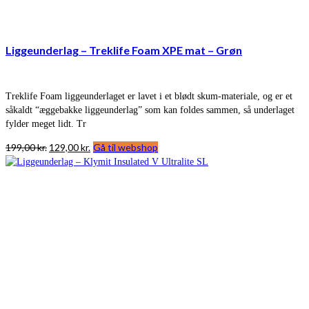
Liggeunderlag – Treklife Foam XPE mat – Grøn
Treklife Foam liggeunderlaget er lavet i et blødt skum-materiale, og er et
såkaldt “æggebakke liggeunderlag” som kan foldes sammen, så underlaget
fylder meget lidt. Tr
Den
Den
199,00
kr.
129,00
kr.
Gå til webshop
oprindelige
aktuelle
pris
pris
var:
er:
199,00 kr..
129,00 kr..