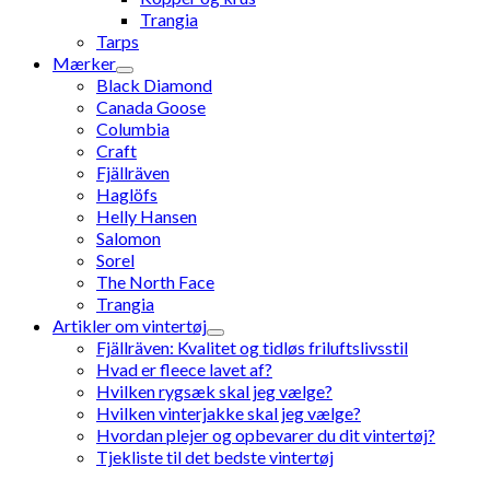
Trangia
Tarps
Mærker
Black Diamond
Canada Goose
Columbia
Craft
Fjällräven
Haglöfs
Helly Hansen
Salomon
Sorel
The North Face
Trangia
Artikler om vintertøj
Fjällräven: Kvalitet og tidløs friluftslivsstil
Hvad er fleece lavet af?
Hvilken rygsæk skal jeg vælge?
Hvilken vinterjakke skal jeg vælge?
Hvordan plejer og opbevarer du dit vintertøj?
Tjekliste til det bedste vintertøj