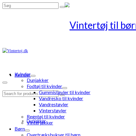
Search
for:
Kvinder
Kvinder
Dunjakker
Fodtøj til kvinder
Gummistøvler til kvinder
Search
Vandresko til kvinder
for:
Vandrestøvler
Vinterstøvler
Regntøj til kvinder
Dunjakker
Vinterjakker
Børn
Overtræksbukser til børn