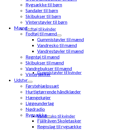
Rygsække til børn
Sandaler til børn
Skibukser til børn
Vinterstøvler til børn
Mænd
Fodtøj til kvinder
Fodtøj til mænd
Gummistøvler til mænd
Vandresko til mænd
Vandrestøvler til mænd
Regntøj til mænd
Skibukser til mænd
Vandrebukser til mænd
Gummistøvler til kvinder
Vinterjakker
Udstyr
Førstehjælpssæt
Hurtigtørrende håndklæder
Hængekøjer
Liggeunderlag
Nødradio
Rygsække
Vandresko til kvinder
Fjällräven Skoletasker
Regnslag til rygsække