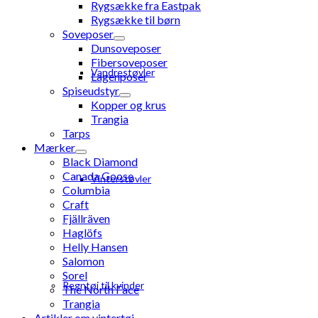
Rygsække fra Eastpak
Rygsække til børn
Soveposer
Dunsoveposer
Fibersoveposer
Vandrestøvler
Lagenposer
Spiseudstyr
Kopper og krus
Trangia
Tarps
Mærker
Black Diamond
Canada Goose
Vinterstøvler
Columbia
Craft
Fjällräven
Haglöfs
Helly Hansen
Salomon
Sorel
Regntøj til kvinder
The North Face
Trangia
Artikler om vintertøj