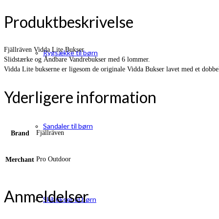
Produktbeskrivelse
Fjällräven Vidda Lite Bukser
Rygsække til børn
Slidstærke og Åndbare Vandrebukser med 6 lommer.
Vidda Lite bukserne er ligesom de originale Vidda Bukser lavet med et dobbelt 
Yderligere information
Sandaler til børn
Fjällräven
Brand
Pro Outdoor
Merchant
Anmeldelser
Skibukser til børn