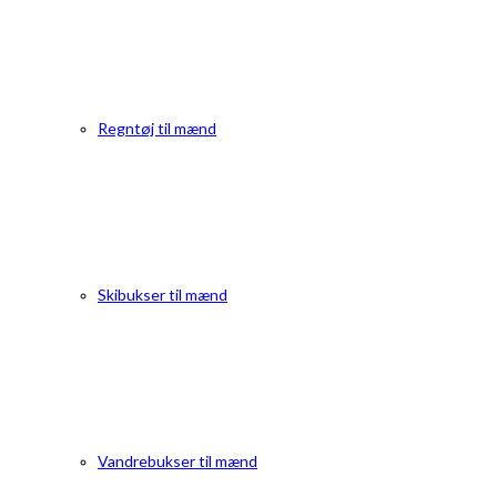
Regntøj til mænd
Skibukser til mænd
Vandrebukser til mænd