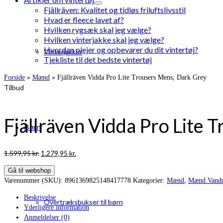
Fjällräven: Kvalitet og tidløs friluftslivsstil
Hvad er fleece lavet af?
Hvilken rygsæk skal jeg vælge?
Hvilken vinterjakke skal jeg vælge?
Hvordan plejer og opbevarer du dit vintertøj?
Vinterjakker
Tjekliste til det bedste vintertøj
Forside
»
Mænd
»
Fjällräven Vidda Pro Lite Trousers Mens, Dark Grey
Tilbud
Fjällräven Vidda Pro Lite 
Børn
Den
Den
1.599,95
kr.
1.279,95
kr.
oprindelige
aktuelle
Gå til webshop
pris
pris
Varenummer (SKU):
8961369825148417778
Kategorier:
Mænd
,
Mænd Vandr
var:
er:
1.599,95 kr..
1.279,95 kr..
Beskrivelse
Overtræksbukser til børn
Yderligere information
Anmeldelser (0)