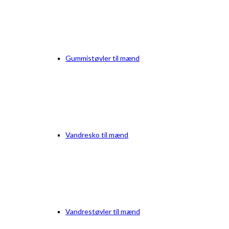
Gummistøvler til mænd
Vandresko til mænd
Vandrestøvler til mænd