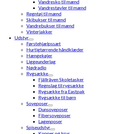
Vandresko til mænd
Vandrestøvler til mænd
Regntøj til mænd
Skibukser til mænd
Vandrebukser til mænd
Vinterjakker
Udstyr
Førstehjælpssæt
Hurtigtørrende håndklæder
Hængekøjer
Liggeunderlag
Nødradio
Rygsække
Fjällräven Skoletasker
Regnslag til rygsække
Rygsække fra Eastpak
Rygsække til børn
Soveposer
Dunsoveposer
Fibersoveposer
Lagenposer
Spiseudstyr
Kopper og krus