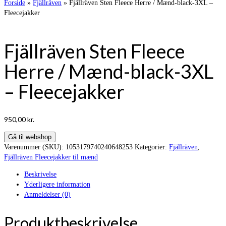
Forside
»
Fjällräven
»
Fjällräven Sten Fleece Herre / Mænd-black-3XL –
Fleecejakker
Fjällräven Sten Fleece
Herre / Mænd-black-3XL
– Fleecejakker
950,00
kr.
Gå til webshop
Varenummer (SKU):
1053179740240648253
Kategorier:
Fjällräven
,
Fjällräven Fleecejakker til mænd
Beskrivelse
Yderligere information
Anmeldelser (0)
Produktbeskrivelse