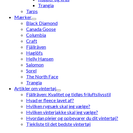
Trangia
Tarps
Mærker
Black Diamond
Canada Goose
Columbia
Craft
Fjällräven
Haglöfs
Helly Hansen
Salomon
Sorel
The North Face
Trangia
Artikler om vintertøj
Fjällräven: Kvalitet og tidløs friluftslivsstil
Hvad er fleece lavet af?
Hvilken rygsæk skal jeg vælge?
Hvilken vinterjakke skal jeg vælge?
Hvordan plejer og opbevarer du dit vintertøj?
Tjekliste til det bedste vintertøj