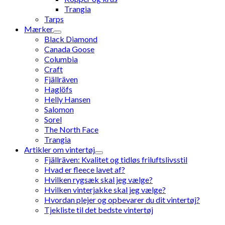
Trangia
Tarps
Mærker
Black Diamond
Canada Goose
Columbia
Craft
Fjällräven
Haglöfs
Helly Hansen
Salomon
Sorel
The North Face
Trangia
Artikler om vintertøj
Fjällräven: Kvalitet og tidløs friluftslivsstil
Hvad er fleece lavet af?
Hvilken rygsæk skal jeg vælge?
Hvilken vinterjakke skal jeg vælge?
Hvordan plejer og opbevarer du dit vintertøj?
Tjekliste til det bedste vintertøj