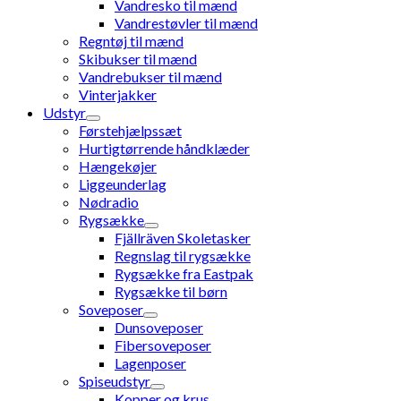
Vandresko til mænd
Vandrestøvler til mænd
Regntøj til mænd
Skibukser til mænd
Vandrebukser til mænd
Vinterjakker
Udstyr
Førstehjælpssæt
Hurtigtørrende håndklæder
Hængekøjer
Liggeunderlag
Nødradio
Rygsække
Fjällräven Skoletasker
Regnslag til rygsække
Rygsække fra Eastpak
Rygsække til børn
Soveposer
Dunsoveposer
Fibersoveposer
Lagenposer
Spiseudstyr
Kopper og krus