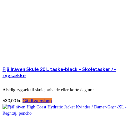
Fjällräven Skule 20 L taske-black – Skoletasker / -
rygsække
Alsidig rygsæk til skole, arbejde eller korte dagture.
630,00
kr.
Gå til webshop