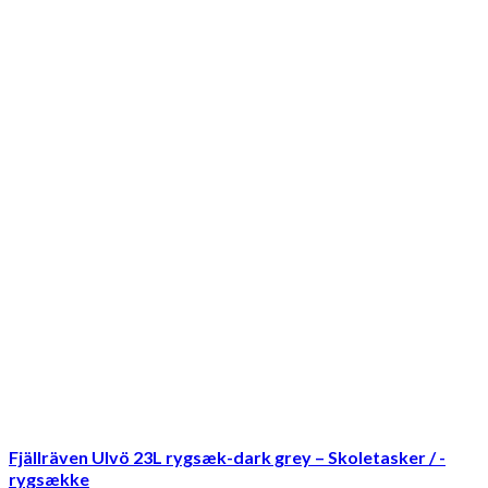
Fjällräven Ulvö 23L rygsæk-dark grey – Skoletasker / -
rygsække