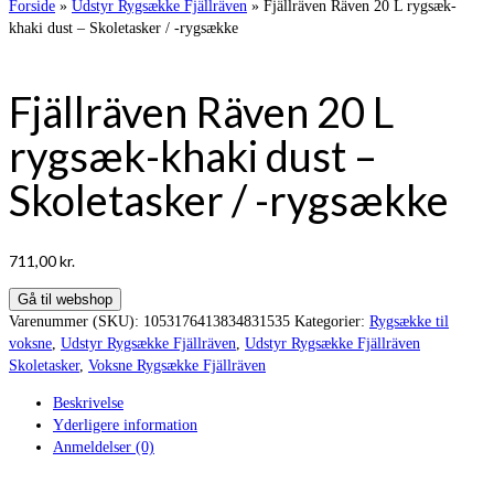
Forside
»
Udstyr Rygsække Fjällräven
»
Fjällräven Räven 20 L rygsæk-
khaki dust – Skoletasker / -rygsække
Fjällräven Räven 20 L
rygsæk-khaki dust –
Skoletasker / -rygsække
711,00
kr.
Gå til webshop
Varenummer (SKU):
1053176413834831535
Kategorier:
Rygsække til
voksne
,
Udstyr Rygsække Fjällräven
,
Udstyr Rygsække Fjällräven
Skoletasker
,
Voksne Rygsække Fjällräven
Beskrivelse
Yderligere information
Anmeldelser (0)