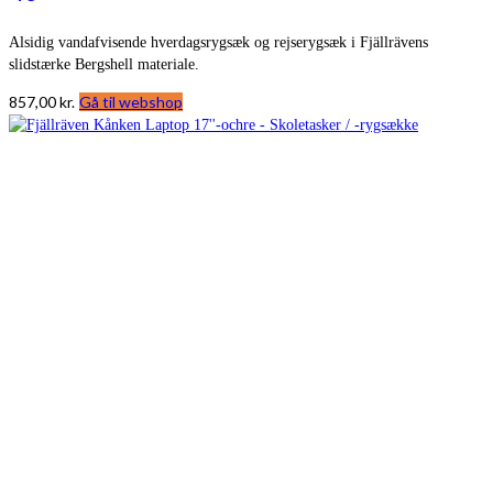
Alsidig vandafvisende hverdagsrygsæk og rejserygsæk i Fjällrävens
slidstærke Bergshell materiale.
857,00
kr.
Gå til webshop