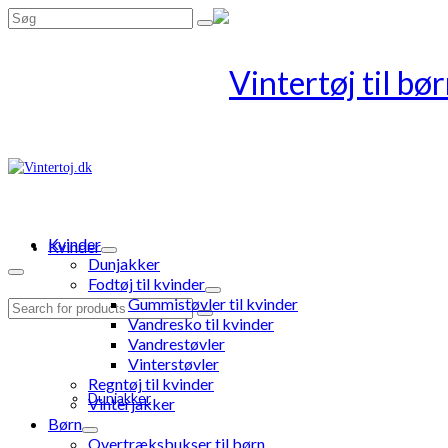
Search
for:
Kvinder
Kvinder
Dunjakker
Fodtøj til kvinder
Gummistøvler til kvinder
Search
Vandresko til kvinder
for:
Vandrestøvler
Vinterstøvler
Regntøj til kvinder
Dunjakker
Vinterjakker
Børn
Overtræksbukser til børn