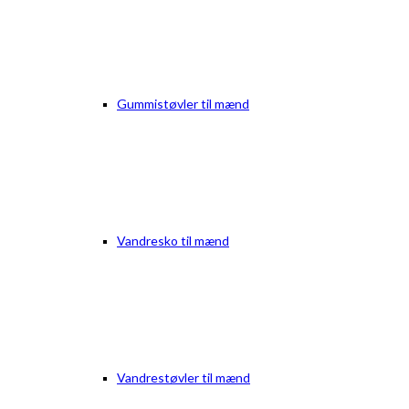
Gummistøvler til mænd
Vandresko til mænd
Vandrestøvler til mænd