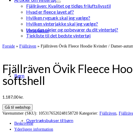
Fjällräven: Kvalitet og tidløs friluftslivsstil
Hvad er fleece lavet af?
Hvilken rygsæk skal jeg vælge?
Hvilken vinterjakke skal jeg vælge?
Hvordan plejer og opbevarer du dit vintertøj?
Vinterjakker
Tjekliste til det bedste vintertøj
Forside
»
Fjällräven
»
Fjällräven Övik Fleece Hoodie Kvinder / Damer-autumn
Fjällräven Övik Fleece Ho
Børn
softshell
1.187,00
kr.
Gå til webshop
Varenummer (SKU):
1053176520248158720
Kategorier:
Fjällräven
,
Fjällräv
Overtræksbukser til børn
Beskrivelse
Yderligere information