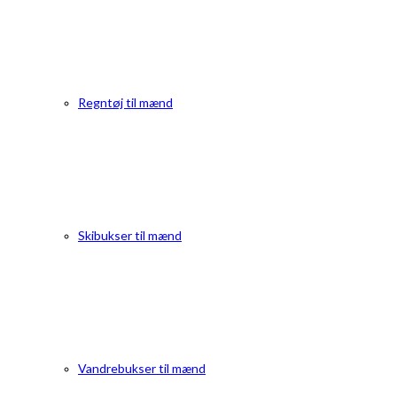
Regntøj til mænd
Skibukser til mænd
Vandrebukser til mænd