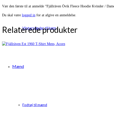
Vær den første til at anmelde “Fjällräven Övik Fleece Hoodie Kvinder / Dame
Du skal være
logged in
for at afgive en anmeldelse.
Relaterede produkter
Vinterstøvler til børn
Mænd
Fodtøj til mænd