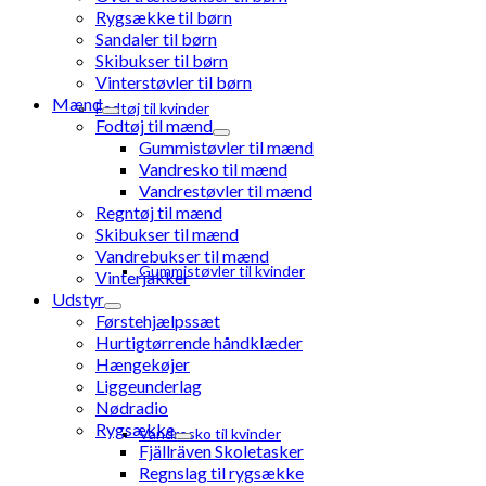
Rygsække til børn
Sandaler til børn
Skibukser til børn
Vinterstøvler til børn
Mænd
Fodtøj til kvinder
Fodtøj til mænd
Gummistøvler til mænd
Vandresko til mænd
Vandrestøvler til mænd
Regntøj til mænd
Skibukser til mænd
Vandrebukser til mænd
Gummistøvler til kvinder
Vinterjakker
Udstyr
Førstehjælpssæt
Hurtigtørrende håndklæder
Hængekøjer
Liggeunderlag
Nødradio
Rygsække
Vandresko til kvinder
Fjällräven Skoletasker
Regnslag til rygsække