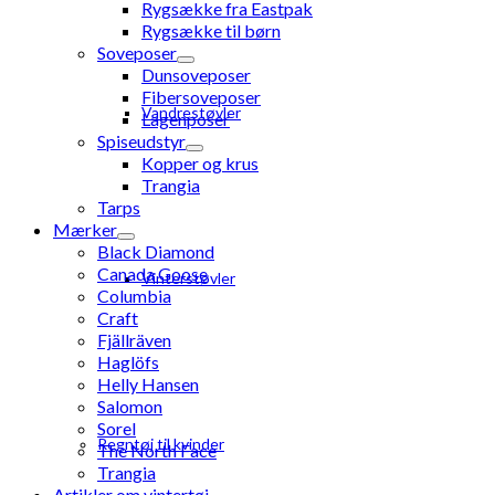
Rygsække fra Eastpak
Rygsække til børn
Soveposer
Dunsoveposer
Fibersoveposer
Vandrestøvler
Lagenposer
Spiseudstyr
Kopper og krus
Trangia
Tarps
Mærker
Black Diamond
Canada Goose
Vinterstøvler
Columbia
Craft
Fjällräven
Haglöfs
Helly Hansen
Salomon
Sorel
Regntøj til kvinder
The North Face
Trangia
Artikler om vintertøj