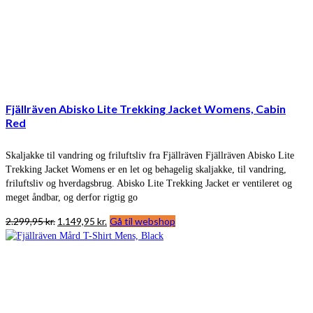
Fjällräven Abisko Lite Trekking Jacket Womens, Cabin
Red
Skaljakke til vandring og friluftsliv fra Fjällräven Fjällräven Abisko Lite
Trekking Jacket Womens er en let og behagelig skaljakke, til vandring,
friluftsliv og hverdagsbrug. Abisko Lite Trekking Jacket er ventileret og
meget åndbar, og derfor rigtig go
Den
Den
2.299,95
kr.
1.149,95
kr.
Gå til webshop
oprindelige
aktuelle
pris
pris
var:
er:
2.299,95 kr..
1.149,95 kr..