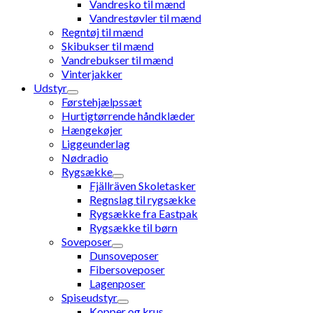
Vandresko til mænd
Vandrestøvler til mænd
Regntøj til mænd
Skibukser til mænd
Vandrebukser til mænd
Vinterjakker
Udstyr
Førstehjælpssæt
Hurtigtørrende håndklæder
Hængekøjer
Liggeunderlag
Nødradio
Rygsække
Fjällräven Skoletasker
Regnslag til rygsække
Rygsække fra Eastpak
Rygsække til børn
Soveposer
Dunsoveposer
Fibersoveposer
Lagenposer
Spiseudstyr
Kopper og krus