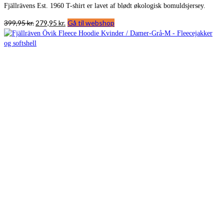
Fjällrävens Est. 1960 T-shirt er lavet af blødt økologisk bomuldsjersey.
Den
Den
399,95
kr.
279,95
kr.
Gå til webshop
oprindelige
aktuelle
pris
pris
var:
er:
399,95 kr..
279,95 kr..