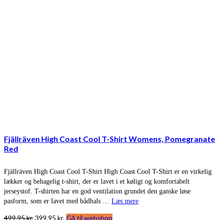
Fjällräven High Coast Cool T-Shirt Womens, Pomegranate
Red
Fjällräven High Coast Cool T-Shirt High Coast Cool T-Shirt er en virkelig
lækker og behagelig t-shirt, der er lavet i et køligt og komfortabelt
jerseystof. T-shirten har en god ventilation grundet den ganske løse
pasform, som er lavet med bådhals …
Læs mere
Den
Den
499,95
kr.
399,95
kr.
Gå til webshop