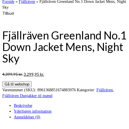
Forside
»
Fjällräven
»
Fjällräven Greenland No.1 Down Jacket Mens, Night
Sky
Tilbud
Fjällräven Greenland No.1
Down Jacket Mens, Night
Sky
Den
Den
4.399,95
kr.
3.299,95
kr.
oprindelige
aktuelle
Gå til webshop
pris
pris
Varenummer (SKU):
8961368851674883976
Kategorier:
Fjällräven
,
var:
er:
Fjällräven Dunjakker til mænd
4.399,95 kr..
3.299,95 kr..
Beskrivelse
Yderligere information
Anmeldelser (0)