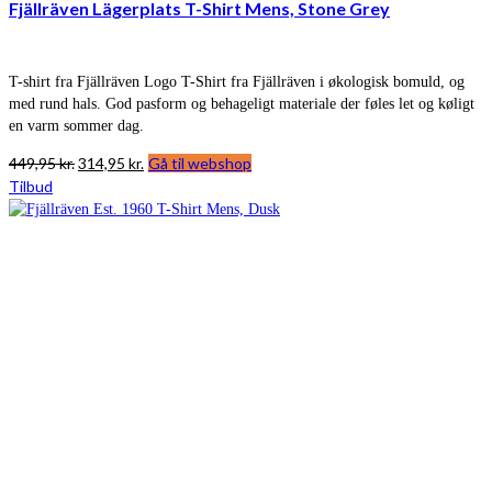
Fjällräven Lägerplats T-Shirt Mens, Stone Grey
T-shirt fra Fjällräven Logo T-Shirt fra Fjällräven i økologisk bomuld, og
med rund hals. God pasform og behageligt materiale der føles let og køligt
en varm sommer dag.
Den
Den
449,95
kr.
314,95
kr.
Gå til webshop
oprindelige
aktuelle
Tilbud
pris
pris
var:
er:
449,95 kr..
314,95 kr..