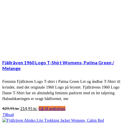
Fjällräven 1960 Logo T-Shirt Womens, Patina Green /
Melange
Feminin Fjällräven Logo T-shirt i Patina Green Let og åndbar T-Shirt til
kvinder, med det originale 1960 Logo på brystet. Fjällrävens 1960 Logo
Dame T-Shirt har en almindelig feminin pasform med en let taljering.
Halsudskæringen er svagt bådformet, me
Den
Den
429,95
kr.
214,95
kr.
Gå til webshop
oprindelige
aktuelle
Tilbud
pris
pris
var:
er: