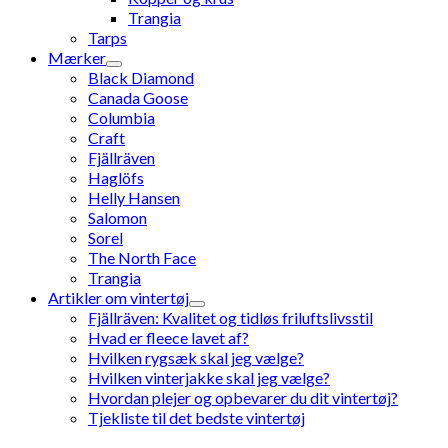
Trangia
Tarps
Mærker
Black Diamond
Canada Goose
Columbia
Craft
Fjällräven
Haglöfs
Helly Hansen
Salomon
Sorel
The North Face
Trangia
Artikler om vintertøj
Fjällräven: Kvalitet og tidløs friluftslivsstil
Hvad er fleece lavet af?
Hvilken rygsæk skal jeg vælge?
Hvilken vinterjakke skal jeg vælge?
Hvordan plejer og opbevarer du dit vintertøj?
Tjekliste til det bedste vintertøj