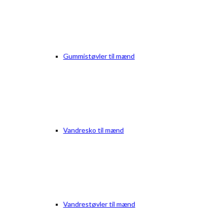
Gummistøvler til mænd
Vandresko til mænd
Vandrestøvler til mænd