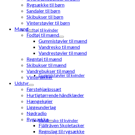
Rygsække til børn
Sandaler til børn
Skibukser til børn
Vinterstøvler til børn
Mænd
Fodtøj til kvinder
Fodtøj til mænd
Gummistøvler til mænd
Vandresko til mænd
Vandrestøvler til mænd
Regntøj til mænd
Skibukser til mænd
Vandrebukser til mænd
Gummistøvler til kvinder
Vinterjakker
Udstyr
Førstehjælpssæt
Hurtigtørrende håndklæder
Hængekøjer
Liggeunderlag
Nødradio
Rygsække
Vandresko til kvinder
Fjällräven Skoletasker
Regnslag til rygsække