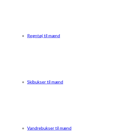
Regntøj til mænd
Skibukser til mænd
Vandrebukser til mænd