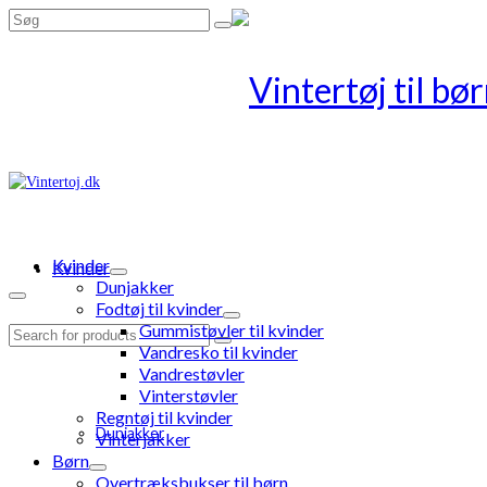
Search
for:
Kvinder
Kvinder
Dunjakker
Fodtøj til kvinder
Gummistøvler til kvinder
Search
Vandresko til kvinder
for:
Vandrestøvler
Vinterstøvler
Regntøj til kvinder
Dunjakker
Vinterjakker
Børn
Overtræksbukser til børn