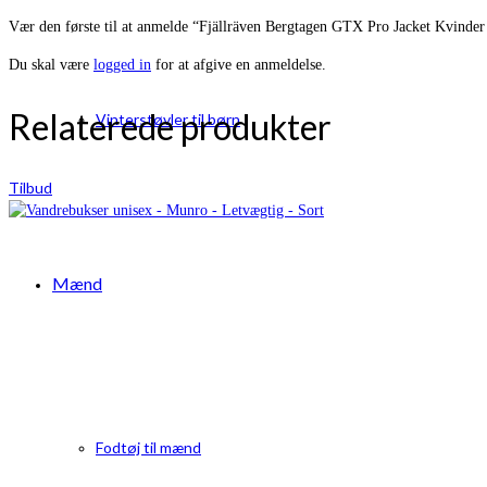
Vær den første til at anmelde “Fjällräven Bergtagen GTX Pro Jacket Kvind
Du skal være
logged in
for at afgive en anmeldelse.
Relaterede produkter
Vinterstøvler til børn
Tilbud
Mænd
Fodtøj til mænd