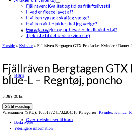
Fjällräven: Kvalitet og tidløs friluftslivsstil
Hvad er fleece lavet af?
Hvilken rygsæk skal jeg vælge?
Hvilken vinterjakke skal jeg vælge?
Hvordan plejer og opbevarer du dit vintertøj?
Vinterjakker
Tjekliste til det bedste vintertøj
Forside
»
Kvinder
»
Fjällräven Bergtagen GTX Pro Jacket Kvinder / Damer
Fjällräven Bergtagen GTX
Børn
blue-L – Regntøj, poncho
5.389,00
kr.
Gå til webshop
Varenummer (SKU):
1053177241732284318
Kategorier:
Kvinder
,
Kvinder R
Overtræksbukser til børn
Beskrivelse
Yderligere information