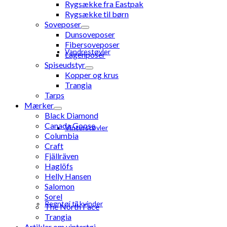
Rygsække fra Eastpak
Rygsække til børn
Soveposer
Dunsoveposer
Fibersoveposer
Vandrestøvler
Lagenposer
Spiseudstyr
Kopper og krus
Trangia
Tarps
Mærker
Black Diamond
Canada Goose
Vinterstøvler
Columbia
Craft
Fjällräven
Haglöfs
Helly Hansen
Salomon
Sorel
Regntøj til kvinder
The North Face
Trangia
Artikler om vintertøj