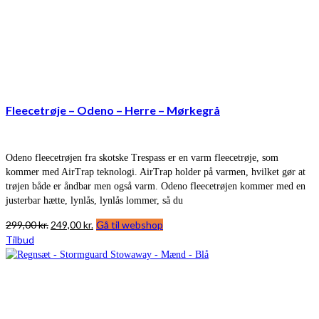
Fleecetrøje – Odeno – Herre – Mørkegrå
Odeno fleecetrøjen fra skotske Trespass er en varm fleecetrøje, som
kommer med AirTrap teknologi. AirTrap holder på varmen, hvilket gør at
trøjen både er åndbar men også varm. Odeno fleecetrøjen kommer med en
justerbar hætte, lynlås, lynlås lommer, så du
Den
Den
299,00
kr.
249,00
kr.
Gå til webshop
oprindelige
aktuelle
Tilbud
pris
pris
var:
er:
299,00 kr..
249,00 kr..