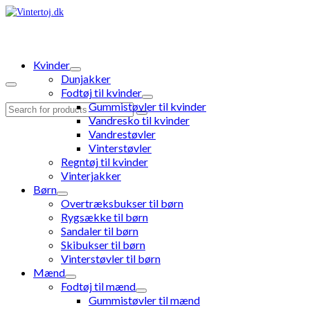
Kvinder
Dunjakker
Fodtøj til kvinder
Gummistøvler til kvinder
Search
Vandresko til kvinder
for:
Vandrestøvler
Vinterstøvler
Regntøj til kvinder
Vinterjakker
Børn
Overtræksbukser til børn
Rygsække til børn
Sandaler til børn
Skibukser til børn
Vinterstøvler til børn
Mænd
Fodtøj til mænd
Gummistøvler til mænd