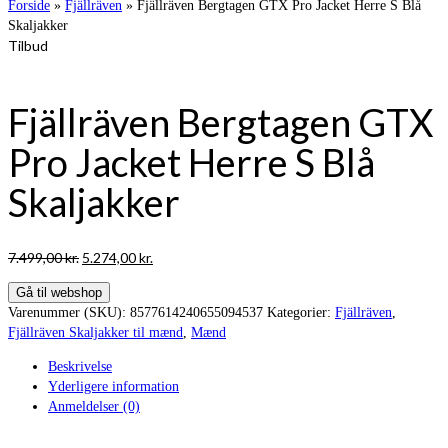
Forside
»
Fjällräven
»
Fjällräven Bergtagen GTX Pro Jacket Herre S Blå
Skaljakker
Tilbud
Fjällräven Bergtagen GTX
Pro Jacket Herre S Blå
Skaljakker
Den
Den
7.499,00
kr.
5.274,00
kr.
oprindelige
aktuelle
Gå til webshop
pris
pris
Varenummer (SKU):
8577614240655094537
Kategorier:
Fjällräven
,
var:
er:
Fjällräven Skaljakker til mænd
,
Mænd
7.499,00 kr..
5.274,00 kr..
Beskrivelse
Yderligere information
Anmeldelser (0)