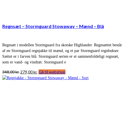
Regnsæt – Stormguard Stowaway – Mænd – Blå
Regnsæt i modellen Stormguard fra skotske Highlander. Regnsættet består
af en Stormguard regnjakke til mænd, og et par Stormguard regnbukser.
Sættet er i farven blå. Stormguard serien er et sammenfoldeligt regnsæt,
som er vand- og vindtæt. Stormguard e
Den
Den
348,00
kr.
279,00
kr.
Gå til webshop
oprindelige
aktuelle
pris
pris
var:
er:
348,00 kr..
279,00 kr..