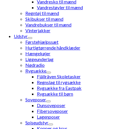
Vandresko til mænd
Vandrestøvler til mænd
Regntøj til mænd
Skibukser til mænd
Vandrebukser til mænd
Vinterjakker
Udstyr
Førstehjælpssæt
Hurtigtørrende håndklæder
Hængekøjer
Liggeunderlag
Nødradio
Rygsække
Fjällräven Skoletasker
Regnslag til rygsække
Rygsække fra Eastpak
Rygsække til børn
Soveposer
Dunsoveposer
Fibersoveposer
Lagenposer
Spiseudstyr
Kopper og krus