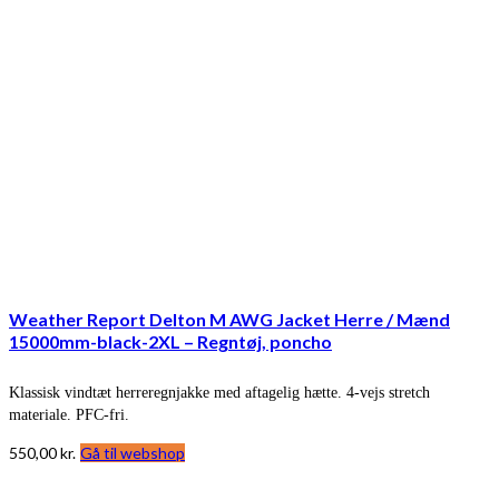
Weather Report Delton M AWG Jacket Herre / Mænd
15000mm-black-2XL – Regntøj, poncho
Klassisk vindtæt herreregnjakke med aftagelig hætte. 4-vejs stretch
materiale. PFC-fri.
550,00
kr.
Gå til webshop