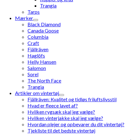
Trangia
Tarps
Mærker
Black Diamond
Canada Goose
Columbia
Craft
Fjällräven
Haglöfs
Helly Hansen
Salomon
Sorel
The North Face
Trangia
Artikler om vintertøj
Fjällräven: Kvalitet og tidløs friluftslivsstil
Hvad er fleece lavet af?
Hvilken rygsæk skal jeg vælge?
Hvilken vinterjakke skal jeg vælge?
Hvordan plejer og opbevarer du dit vintertøj?
Tjekliste til det bedste vintertøj