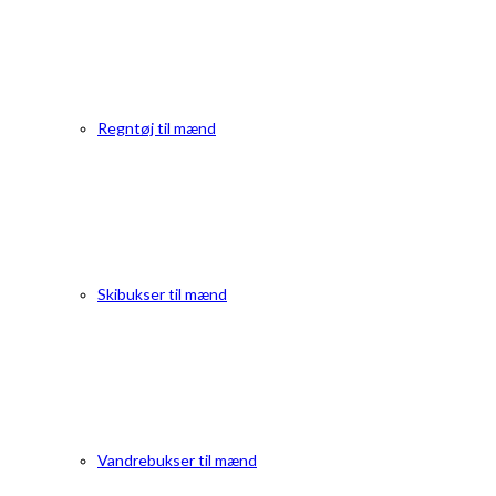
Regntøj til mænd
Skibukser til mænd
Vandrebukser til mænd