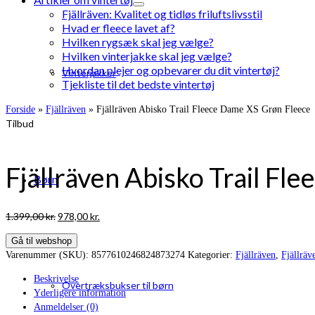
Fjällräven: Kvalitet og tidløs friluftslivsstil
Hvad er fleece lavet af?
Hvilken rygsæk skal jeg vælge?
Hvilken vinterjakke skal jeg vælge?
Hvordan plejer og opbevarer du dit vintertøj?
Vinterjakker
Tjekliste til det bedste vintertøj
Forside
»
Fjällräven
»
Fjällräven Abisko Trail Fleece Dame XS Grøn Fleece
Tilbud
Fjällräven Abisko Trail Fl
Børn
Den
Den
1.399,00
kr.
978,00
kr.
oprindelige
aktuelle
Gå til webshop
pris
pris
Varenummer (SKU):
8577610246824873274
Kategorier:
Fjällräven
,
Fjällräv
var:
er:
1.399,00 kr..
978,00 kr..
Beskrivelse
Overtræksbukser til børn
Yderligere information
Anmeldelser (0)