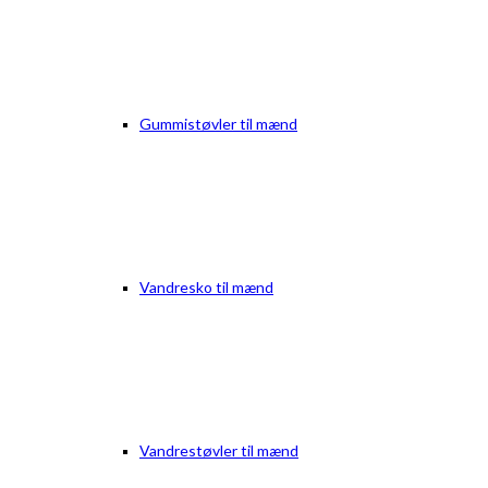
Gummistøvler til mænd
Vandresko til mænd
Vandrestøvler til mænd