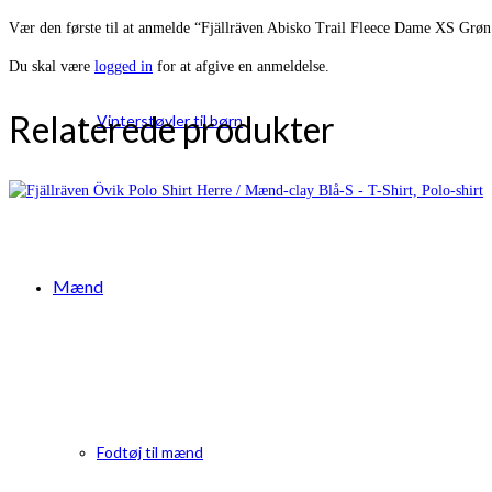
Vær den første til at anmelde “Fjällräven Abisko Trail Fleece Dame XS Grøn
Du skal være
logged in
for at afgive en anmeldelse.
Relaterede produkter
Vinterstøvler til børn
Mænd
Fodtøj til mænd