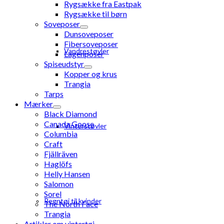
Rygsække fra Eastpak
Rygsække til børn
Soveposer
Dunsoveposer
Fibersoveposer
Vandrestøvler
Lagenposer
Spiseudstyr
Kopper og krus
Trangia
Tarps
Mærker
Black Diamond
Canada Goose
Vinterstøvler
Columbia
Craft
Fjällräven
Haglöfs
Helly Hansen
Salomon
Sorel
Regntøj til kvinder
The North Face
Trangia
Artikler om vintertøj