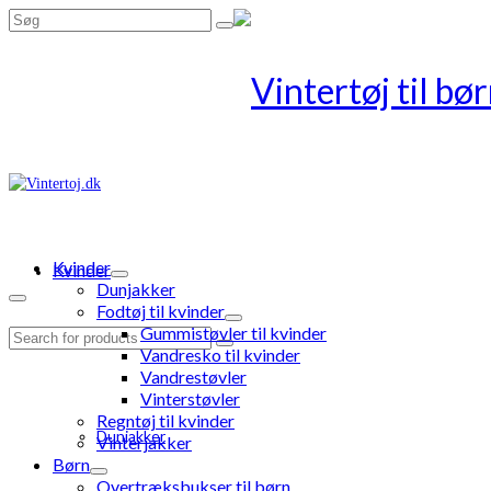
Search
for:
Kvinder
Kvinder
Dunjakker
Fodtøj til kvinder
Gummistøvler til kvinder
Search
Vandresko til kvinder
for:
Vandrestøvler
Vinterstøvler
Regntøj til kvinder
Dunjakker
Vinterjakker
Børn
Overtræksbukser til børn