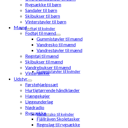
Rygsække til børn
Sandaler til børn
Skibukser til børn
Vinterstøvler til børn
Mænd
Fodtøj til kvinder
Fodtøj til mænd
Gummistøvler til mænd
Vandresko til mænd
Vandrestøvler til mænd
Regntøj til mænd
Skibukser til mænd
Vandrebukser til mænd
Gummistøvler til kvinder
Vinterjakker
Udstyr
Førstehjælpssæt
Hurtigtørrende håndklæder
Hængekøjer
Liggeunderlag
Nødradio
Rygsække
Vandresko til kvinder
Fjällräven Skoletasker
Regnslag til rygsække