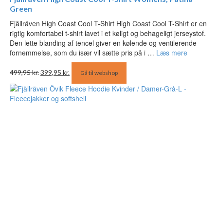
Green
Fjällräven High Coast Cool T-Shirt High Coast Cool T-Shirt er en
rigtig komfortabel t-shirt lavet i et køligt og behageligt jerseystof.
Den lette blanding af tencel giver en kølende og ventilerende
fornemmelse, som du især vil sætte pris på i …
Læs mere
Den
Den
499,95
kr.
399,95
kr.
Gå til webshop
oprindelige
aktuelle
pris
pris
var:
er:
499,95 kr..
399,95 kr..