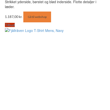
Strikket yderside, børstet og blød inderside. Flotte detaljer i
læder.
1.187,00
kr.
Gå til webshop
Tilbud