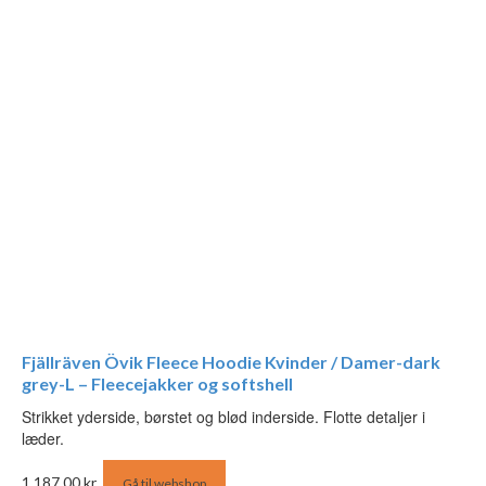
Fjällräven Övik Fleece Hoodie Kvinder / Damer-dark
grey-L – Fleecejakker og softshell
Strikket yderside, børstet og blød inderside. Flotte detaljer i
læder.
1.187,00
kr.
Gå til webshop