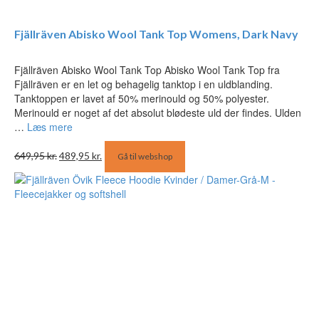
Fjällräven Abisko Wool Tank Top Womens, Dark Navy
Fjällräven Abisko Wool Tank Top Abisko Wool Tank Top fra
Fjällräven er en let og behagelig tanktop i en uldblanding.
Tanktoppen er lavet af 50% merinould og 50% polyester.
Merinould er noget af det absolut blødeste uld der findes. Ulden
…
Læs mere
Den
Den
649,95
kr.
489,95
kr.
Gå til webshop
oprindelige
aktuelle
pris
pris
var:
er:
649,95 kr..
489,95 kr..