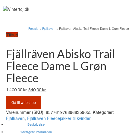
Forside
»
Fjällräven
»
Fjällräven Abisko Trail Fleece Dame L Grøn Fleece
Tilbud
Fjällräven Abisko Trail
Fleece Dame L Grøn
Fleece
Den
Den
1.400,00
kr.
840,00
kr.
oprindelige
aktuelle
pris
pris
Gå til webshop
var:
er:
Varenummer (SKU):
8577619768968359055
Kategorier:
1.400,00 kr..
840,00 kr..
Fjällräven
,
Fjällräven Fleecejakker til kvinder
Beskrivelse
Yderligere information