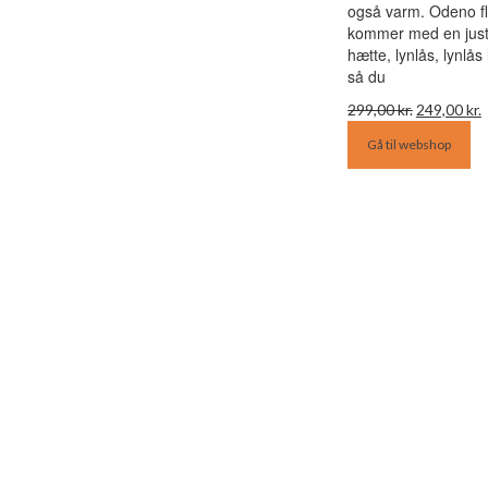
også varm. Odeno fl
kommer med en just
hætte, lynlås, lynlå
så du
Den
299,00
kr.
249,00
kr.
oprindelig
a
Gå til webshop
pris
p
var:
e
299,00 kr..
2