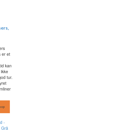
sers,
ers
 er et
tid kan
 ikke
god tur.
yret
mliner
hop