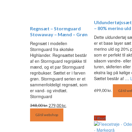
Uldundertøjssæt
– 80% merino uld
Regnsæt – Stormguard
Stowaway – Mænd – Grøn
Dette uldundertøj sæt
er et base layer sæt
Regnsæt i modellen
merino uld og 20% p
Stormguard fra skotske
som er perfekt til akt
Highlander. Regnsættet består
såsom vandre- eller
af en Stormguard regnjakke til
turen, skiferien elle
mænd, og et par Stormguard
ekstra lag på kølige
regnbukser. Sættet er i farven
Sættet består af …
grøn. Stormguard serien er et
sammenfoldeligt regnsæt, som
er vand- og vindtæt.
699,00
kr.
Gå til w
Stormguard
Den
Den
348,00
kr.
279,00
kr.
oprindelige
aktuelle
Gå til webshop
pris
pris
Tilbud
var:
er:
348,00 kr..
279,00 kr..