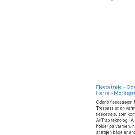
Fleecetrøje – Od
Herre – Mørkegr
Odeno fleecetrøjen 
Trespass er en var
fleecetrøje, som k
AirTrap teknologi. A
holder på varmen, hv
at trøjen både er å