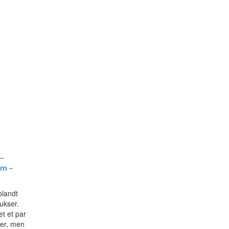
–
am –
blandt
ukser.
t et par
er, men