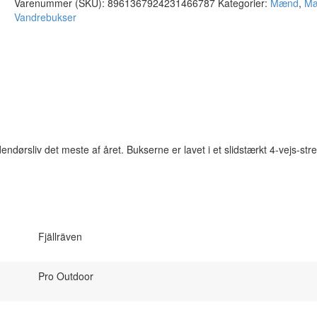
Varenummer (SKU):
8961367924231466787
Kategorier:
Mænd
,
M
1.699,95 kr..
1.359,95 kr..
Vandrebukser
endørsliv det meste af året. Bukserne er lavet i et slidstærkt 4-vejs-str
Fjällräven
Pro Outdoor