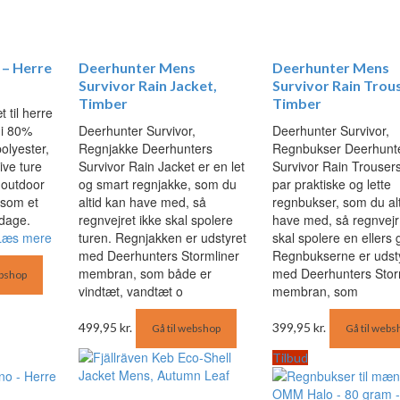
 – Herre
Deerhunter Mens
Deerhunter Mens
Survivor Rain Jacket,
Survivor Rain Trou
Timber
Timber
 til herre
 i 80%
Deerhunter Survivor,
Deerhunter Survivor,
olyester,
Regnjakke Deerhunters
Regnbukser Deerhunt
ive ture
Survivor Rain Jacket er en let
Survivor Rain Trousers
 outdoor
og smart regnjakke, som du
par praktiske og lette
r som et
altid kan have med, så
regnbukser, som du al
 dage.
regnvejret ikke skal spolere
have med, så regnvejr
Læs mere
turen. Regnjakken er udstyret
skal spolere en ellers 
med Deerhunters Stormliner
Regnbukserne er udst
membran, som både er
med Deerhunters Stor
ebshop
vindtæt, vandtæt o
membran, som
499,95
kr.
399,95
kr.
Gå til webshop
Gå til webs
Tilbud