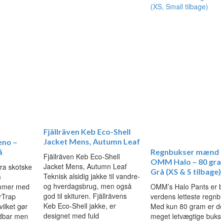
Fjällräven Keb Eco-Shell
Jacket Mens, Autumn Leaf
eno –
å
Regnbukser mænd 
Fjällräven Keb Eco-Shell
OMM Halo – 80 gr
Jacket Mens, Autumn Leaf
fra skotske
Grå (XS & S tilbage)
Teknisk alsidig jakke til vandre-
m
og hverdagsbrug, men også
ommer med
OMM’s Halo Pants er 
god til skituren. Fjällrävens
irTrap
verdens letteste regnb
Keb Eco-Shell jakke, er
ilket gør
Med kun 80 gram er de
designet med fuld
ndbar men
meget letvægtige buks