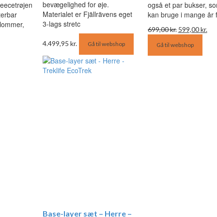
bevægelighed for øje.
eecetrøjen
også et par bukser, s
Materialet er Fjällrävens eget
erbar
kan bruge i mange år 
3-lags stretc
s lommer,
Den
De
699,00
kr.
599,00
kr.
oprindelige
akt
4.499,95
kr.
Gå til webshop
Gå til webshop
Den
pris
pri
e
ktuelle
var:
er:
ris
699,00 kr..
599
r:
49,00 kr..
Base-layer sæt – Herre –