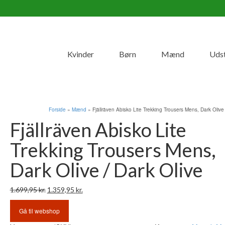
Kvinder
Børn
Mænd
Uds
Forside
»
Mænd
»
Fjällräven Abisko Lite Trekking Trousers Mens, Dark Olive 
Fjällräven Abisko Lite
Trekking Trousers Mens,
Dark Olive / Dark Olive
Den
Den
1.699,95
kr.
1.359,95
kr.
oprindelige
aktuelle
pris
pris
Gå til webshop
var:
er: