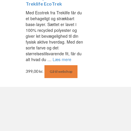
Treklife EcoTrek
Med Ecotrek fra Treklife får du
et behageligt og strækbart
base-layer. Sættet er lavet i
100% recycled polyester og
giver let bevægelighed til din
fysisk aktive hverdag. Med den
sorte farve og det
størrelsestilsvarende fit, får du
alt hvad du …
Læs mere
399,00
kr.
Gå til webshop