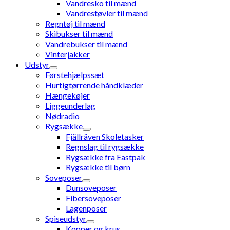
Vandresko til mænd
Vandrestøvler til mænd
Regntøj til mænd
Skibukser til mænd
Vandrebukser til mænd
Vinterjakker
Udstyr
Førstehjælpssæt
Hurtigtørrende håndklæder
Hængekøjer
Liggeunderlag
Nødradio
Rygsække
Fjällräven Skoletasker
Regnslag til rygsække
Rygsække fra Eastpak
Rygsække til børn
Soveposer
Dunsoveposer
Fibersoveposer
Lagenposer
Spiseudstyr
Kopper og krus