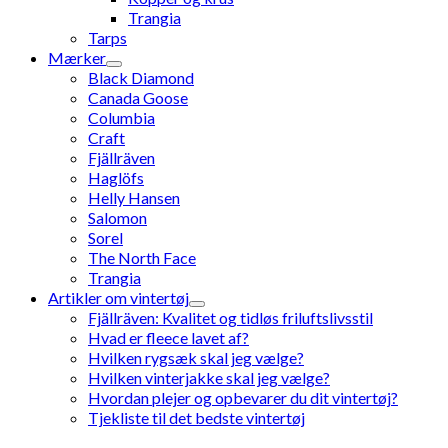
Trangia
Tarps
Mærker
Black Diamond
Canada Goose
Columbia
Craft
Fjällräven
Haglöfs
Helly Hansen
Salomon
Sorel
The North Face
Trangia
Artikler om vintertøj
Fjällräven: Kvalitet og tidløs friluftslivsstil
Hvad er fleece lavet af?
Hvilken rygsæk skal jeg vælge?
Hvilken vinterjakke skal jeg vælge?
Hvordan plejer og opbevarer du dit vintertøj?
Tjekliste til det bedste vintertøj