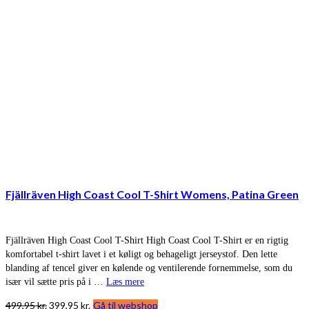
Fjällräven High Coast Cool T-Shirt Womens, Patina Green
Fjällräven High Coast Cool T-Shirt High Coast Cool T-Shirt er en rigtig
komfortabel t-shirt lavet i et køligt og behageligt jerseystof. Den lette
blanding af tencel giver en kølende og ventilerende fornemmelse, som du
især vil sætte pris på i …
Læs mere
Den
Den
499,95
kr.
399,95
kr.
Gå til webshop