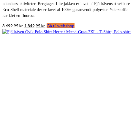
udendørs aktiviteter. Bergtagen Lite jakken er lavet af Fjällrävens strækbare
Eco-Shell materiale der er lavet af 100% genanvendt polyester. Yderstoffet
har fået en fluoroca
Den
Den
3.699,95
kr.
1.849,95
kr.
Gå til webshop
oprindelige
aktuelle
pris
pris
var:
er:
3.699,95 kr..
1.849,95 kr..