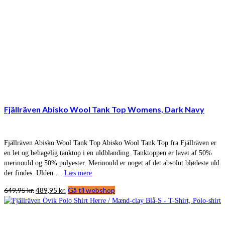
Fjällräven Abisko Wool Tank Top Womens, Dark Navy
Fjällräven Abisko Wool Tank Top Abisko Wool Tank Top fra Fjällräven er
en let og behagelig tanktop i en uldblanding. Tanktoppen er lavet af 50%
merinould og 50% polyester. Merinould er noget af det absolut blødeste uld
der findes. Ulden …
Læs mere
Den
Den
649,95
kr.
489,95
kr.
Gå til webshop
oprindelige
aktuelle
pris
pris
var:
er: