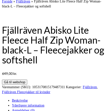
Forside
»
Fjällräven
»
Fjällräven Abisko Lite Fleece Half Zip Woman-
black-L – Fleecejakker og softshell
Fjällräven Abisko Lite
Fleece Half Zip Woman-
black-L – Fleecejakker og
softshell
649,00
kr.
Gå til webshop
Varenummer (SKU):
1053170815179487311
Kategorier:
Fjällräven
,
Fjällräven Fleecejakker til kvinder
Beskrivelse
Yderligere information
Anmeldelser (0)