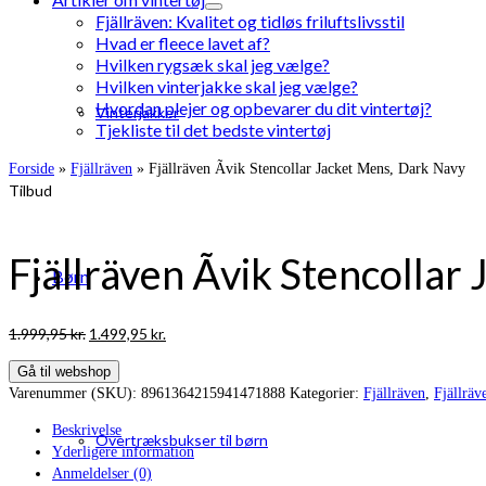
Fjällräven: Kvalitet og tidløs friluftslivsstil
Hvad er fleece lavet af?
Hvilken rygsæk skal jeg vælge?
Hvilken vinterjakke skal jeg vælge?
Hvordan plejer og opbevarer du dit vintertøj?
Vinterjakker
Tjekliste til det bedste vintertøj
Forside
»
Fjällräven
»
Fjällräven Ãvik Stencollar Jacket Mens, Dark Navy
Tilbud
Fjällräven Ãvik Stencolla
Børn
Den
Den
1.999,95
kr.
1.499,95
kr.
oprindelige
aktuelle
Gå til webshop
pris
pris
Varenummer (SKU):
8961364215941471888
Kategorier:
Fjällräven
,
Fjällräv
var:
er:
1.999,95 kr..
1.499,95 kr..
Beskrivelse
Overtræksbukser til børn
Yderligere information
Anmeldelser (0)