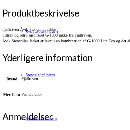
Produktbeskrivelse
Fjällräven Ãvik Stencollar Jakke
Rygsække til børn
Stilren og retro inspireret G-1000 jakke fra Fjällräven.
Ãvik Stencollar Jacket er lavet i en kombination af G-1000 Lite Eco og det
Yderligere information
Sandaler til børn
Fjällräven
Brand
Pro Outdoor
Merchant
Anmeldelser
Skibukser til børn