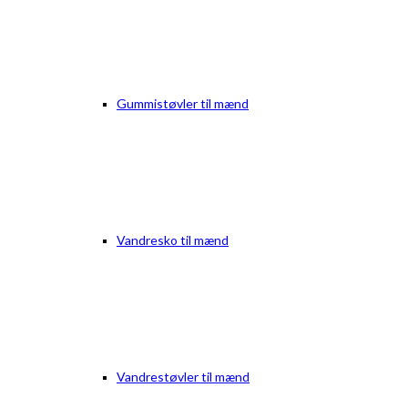
Gummistøvler til mænd
Vandresko til mænd
Vandrestøvler til mænd