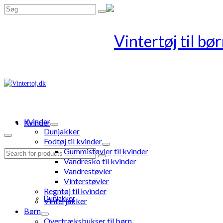
Search
for:
Kvinder
Kvinder
Dunjakker
Fodtøj til kvinder
Gummistøvler til kvinder
Search
Vandresko til kvinder
for:
Vandrestøvler
Vinterstøvler
Regntøj til kvinder
Dunjakker
Vinterjakker
Børn
Overtræksbukser til børn