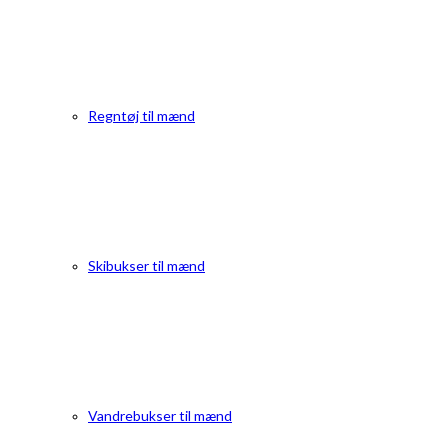
Regntøj til mænd
Skibukser til mænd
Vandrebukser til mænd