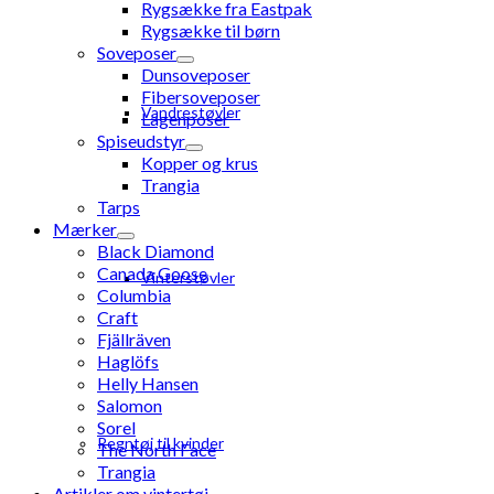
Rygsække fra Eastpak
Rygsække til børn
Soveposer
Dunsoveposer
Fibersoveposer
Vandrestøvler
Lagenposer
Spiseudstyr
Kopper og krus
Trangia
Tarps
Mærker
Black Diamond
Canada Goose
Vinterstøvler
Columbia
Craft
Fjällräven
Haglöfs
Helly Hansen
Salomon
Sorel
Regntøj til kvinder
The North Face
Trangia
Artikler om vintertøj