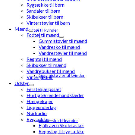
Rygsække til børn
Sandaler til børn
Skibukser til børn
Vinterstøvler til børn
Mænd
Fodtøj til kvinder
Fodtøj til mænd
Gummistøvler til mænd
Vandresko til mænd
Vandrestøvler til mænd
Regntøj til mænd
Skibukser til mænd
Vandrebukser til mænd
Gummistøvler til kvinder
Vinterjakker
Udstyr
Førstehjælpssæt
Hurtigtørrende håndklæder
Hængekøjer
Liggeunderlag
Nødradio
Rygsække
Vandresko til kvinder
Fjällräven Skoletasker
Regnslag til rygsække