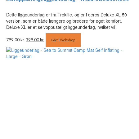
Dette liggeunderlag er fra Treklife, og er i deres Deluxe XL 50
version, som er både længere og bredere for øget komfort.
Deluxe XL er et selvoppusteligt liggeunderlag, hvilket vil
Den
Den
799,00
kr.
399,00
kr.
Gå til webshop
oprindelige
aktuelle
pris
pris
var:
er:
799,00 kr..
399,00 kr..