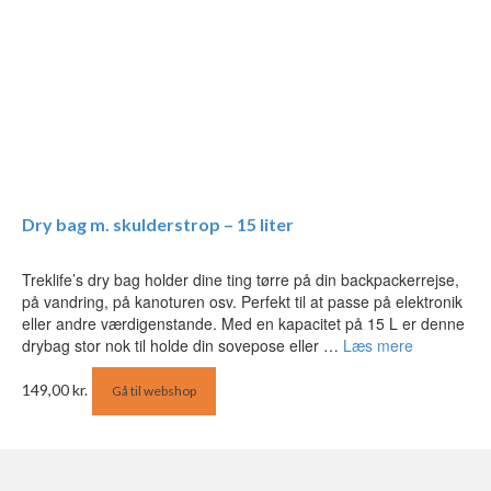
Dry bag m. skulderstrop – 15 liter
Treklife’s dry bag holder dine ting tørre på din backpackerrejse,
på vandring, på kanoturen osv. Perfekt til at passe på elektronik
eller andre værdigenstande. Med en kapacitet på 15 L er denne
drybag stor nok til holde din sovepose eller …
Læs mere
149,00
kr.
Gå til webshop