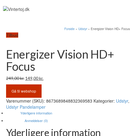
Forside
»
Udstyr
»
Energizer Vision HD+ Focus
Tilbud
Energizer Vision HD+
Focus
Den
Den
249,00
kr.
149,00
kr.
oprindelige
aktuelle
pris
pris
Gå til webshop
var:
er:
Varenummer (SKU):
8673689848832369583
Kategorier:
Udstyr
,
249,00 kr..
149,00 kr..
Udstyr Pandelamper
Yderligere information
Anmeldelser (0)
Yderligere information