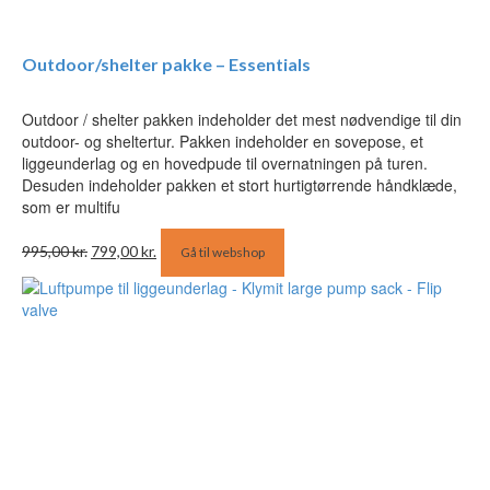
Outdoor/shelter pakke – Essentials
Outdoor / shelter pakken indeholder det mest nødvendige til din
outdoor- og sheltertur. Pakken indeholder en sovepose, et
liggeunderlag og en hovedpude til overnatningen på turen.
Desuden indeholder pakken et stort hurtigtørrende håndklæde,
som er multifu
Den
Den
995,00
kr.
799,00
kr.
Gå til webshop
oprindelige
aktuelle
pris
pris
var:
er:
995,00 kr..
799,00 kr..