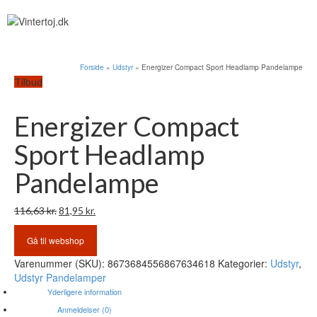
Forside
»
Udstyr
»
Energizer Compact Sport Headlamp Pandelampe
Tilbud
Energizer Compact
Sport Headlamp
Pandelampe
Den
Den
116,63
kr.
81,95
kr.
oprindelige
aktuelle
pris
pris
Gå til webshop
var:
er:
Varenummer (SKU):
8673684556867634618
Kategorier:
Udstyr
,
116,63 kr..
81,95 kr..
Udstyr Pandelamper
Yderligere information
Anmeldelser (0)