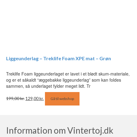
Liggeunderlag – Treklife Foam XPE mat – Grøn
Treklife Foam liggeunderlaget er lavet i et blødt skum-materiale,
og er et såkaldt “æggebakke liggeunderlag” som kan foldes
sammen, så underlaget fylder meget lidt. Tr
Den
Den
199,00
kr.
129,00
kr.
Gå til webshop
oprindelige
aktuelle
pris
pris
var:
er:
199,00 kr..
129,00 kr..
Information om Vintertoj.dk