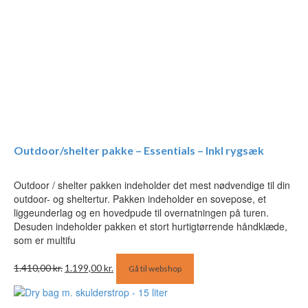
Outdoor/shelter pakke – Essentials – Inkl rygsæk
Outdoor / shelter pakken indeholder det mest nødvendige til din
outdoor- og sheltertur. Pakken indeholder en sovepose, et
liggeunderlag og en hovedpude til overnatningen på turen.
Desuden indeholder pakken et stort hurtigtørrende håndklæde,
som er multifu
Den
Den
1.410,00
kr.
1.199,00
kr.
Gå til webshop
oprindelige
aktuelle
pris
pris
var:
er: