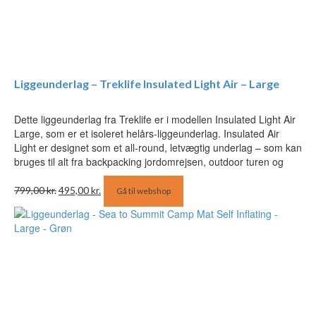
Liggeunderlag – Treklife Insulated Light Air – Large
Dette liggeunderlag fra Treklife er i modellen Insulated Light Air
Large, som er et isoleret helårs-liggeunderlag. Insulated Air
Light er designet som et all-round, letvægtig underlag – som kan
bruges til alt fra backpacking jordomrejsen, outdoor turen og
Den
Den
799,00
kr.
495,00
kr.
Gå til webshop
oprindelige
aktuelle
pris
pris
var:
er:
799,00 kr..
495,00 kr..