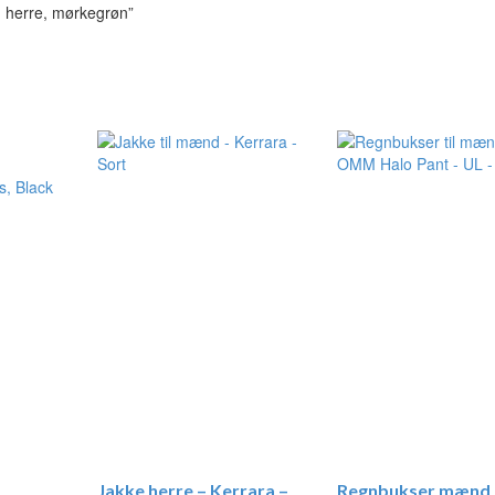
e, herre, mørkegrøn”
Jakke herre – Kerrara –
Regnbukser mænd 