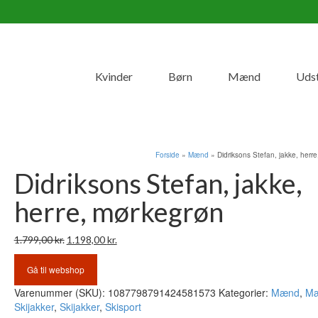
Kvinder
Børn
Mænd
Uds
Forside
»
Mænd
»
Didriksons Stefan, jakke, herr
Didriksons Stefan, jakke,
herre, mørkegrøn
Den
Den
1.799,00
kr.
1.198,00
kr.
oprindelige
aktuelle
pris
pris
Gå til webshop
var:
er:
Varenummer (SKU):
1087798791424581573
Kategorier:
Mænd
,
M
1.799,00 kr..
1.198,00 kr..
Skijakker
,
Skijakker
,
Skisport