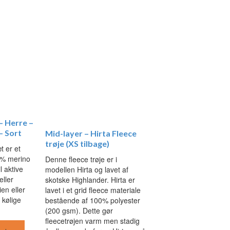
– Herre –
– Sort
Mid-layer – Hirta Fleece
trøje (XS tilbage)
t er et
0% merino
Denne fleece trøje er i
l aktive
modellen Hirta og lavet af
eller
skotske Highlander. Hirta er
ien eller
lavet i et grid fleece materiale
 kølige
bestående af 100% polyester
(200 gsm). Dette gør
fleecetrøjen varm men stadig