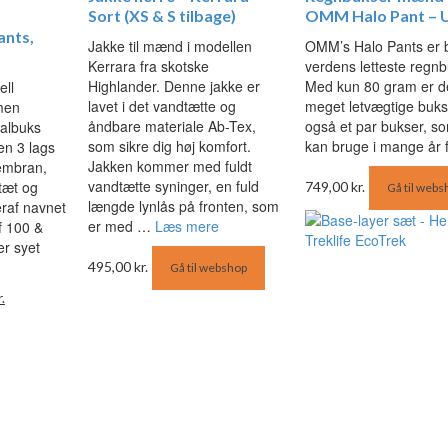
Sort (XS & S tilbage)
OMM Halo Pant – 
ants,
Jakke til mænd i modellen
OMM’s Halo Pants er 
Kerrara fra skotske
verdens letteste regnb
Highlander. Denne jakke er
Med kun 80 gram er de
ell
lavet i det vandtætte og
meget letvægtige buks
men
åndbare materiale Ab-Tex,
også et par bukser, s
kalbuks
som sikre dig høj komfort.
kan bruge i mange år 
en 3 lags
Jakken kommer med fuldt
embran,
vandtætte syninger, en fuld
tæt og
749,00
kr.
Gå til webs
længde lynlås på fronten, som
eraf navnet
er med …
Læs mere
af 100 &
er syet
495,00
kr.
Gå til webshop
Den
r.
ige
aktuelle
pris
er:
kr..
879,95 kr..