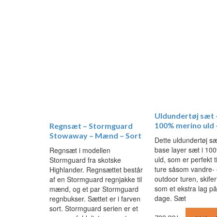
Uldundertøj sæt 
100% merino uld 
Regnsæt – Stormguard
Stowaway – Mænd – Sort
Dette uldundertøj sæ
base layer sæt i 10
Regnsæt i modellen
uld, som er perfekt ti
Stormguard fra skotske
ture såsom vandre- 
Highlander. Regnsættet består
outdoor turen, skifer
af en Stormguard regnjakke til
som et ekstra lag på
mænd, og et par Stormguard
dage. Sæt
regnbukser. Sættet er i farven
sort. Stormguard serien er et