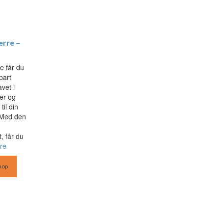
erre –
e får du
bart
vet i
er og
til din
. Med den
t, får du
re
hop