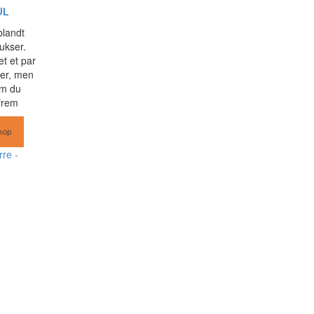
UL
blandt
ukser.
t et par
er, men
om du
frem
hop