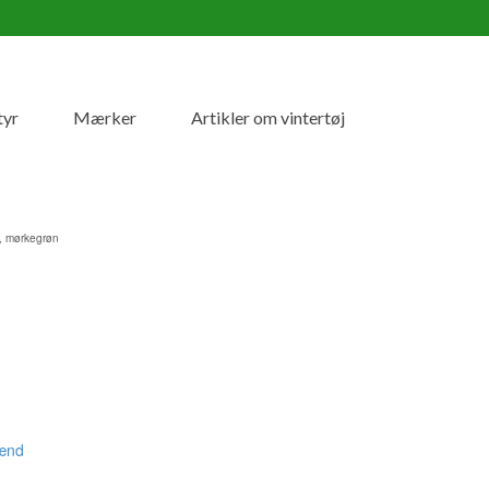
tyr
Mærker
Artikler om vintertøj
e, mørkegrøn
ænd