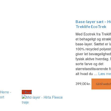
Base-layer sæt – H
Treklife EcoTrek
Med Ecotrek fra Treklif
et behageligt og stræk
base-layer. Sættet er la
100% recycled polyest
giver let bevægelighed 
fysisk aktive hverdag
sorte farve og det
størrelsestilsvarende fi
alt hvad du …
Læs me
399,00
kr.
Gå til webs
Tilbud