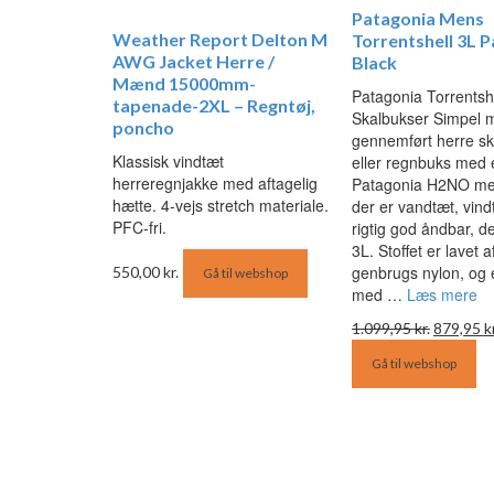
Patagonia Mens
Weather Report Delton M
Torrentshell 3L P
AWG Jacket Herre /
Black
Mænd 15000mm-
Patagonia Torrentsh
tapenade-2XL – Regntøj,
Skalbukser Simpel 
poncho
gennemført herre s
Klassisk vindtæt
eller regnbuks med 
herreregnjakke med aftagelig
Patagonia H2NO m
hætte. 4-vejs stretch materiale.
der er vandtæt, vind
PFC-fri.
rigtig god åndbar, d
3L. Stoffet er lavet 
genbrugs nylon, og 
550,00
kr.
Gå til webshop
med …
Læs mere
Den
1.099,95
kr.
879,95
k
oprindel
Gå til webshop
pris
var:
1.099,95 