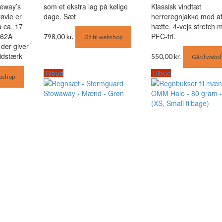
eway’s
som et ekstra lag på kølige
Klassisk vindtæt
øvle er
dage. Sæt
herreregnjakke med af
å ca. 17
hætte. 4-vejs stretch m
162A
PFC-fri.
798,00
kr.
Gå til webshop
der giver
idstærk
550,00
kr.
Gå til webs
Tilbud
Tilbud
ebshop