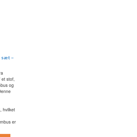
 sæt –
ra
 et stof,
mbus og
Denne
, hvilket
ambus er