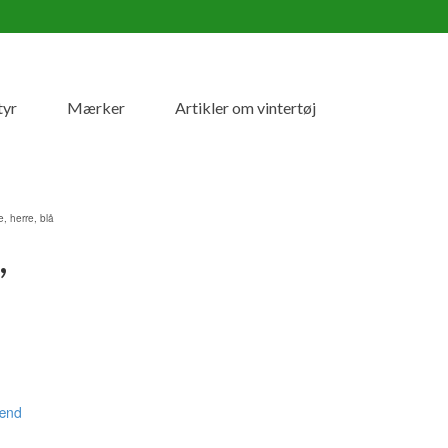
tyr
Mærker
Artikler om vintertøj
e, herre, blå
,
ænd