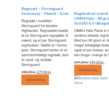
Regnsæt – Stormguard
Stowaway – Mænd – Grøn
Regnbukser mænd 
OMM Halo – 80 gr
Regnsæt i modellen
Grå (XS & S tilbage)
Stormguard fra skotske
Highlander. Regnsættet består
OMM’s Halo Pants er 
af en Stormguard regnjakke til
verdens letteste regnb
mænd, og et par Stormguard
Med kun 80 gram er de
regnbukser. Sættet er i farven
meget letvægtige buks
grøn. Stormguard serien er et
også et par bukser, s
sammenfoldeligt regnsæt, som
kan bruge i mange år 
er vand- og vindtæt.
Den
De
699,00
kr.
599,00
kr.
Stormguard
oprindelige
akt
Gå til webshop
Den
Den
pris
pri
348,00
kr.
279,00
kr.
oprindelige
aktuelle
var:
er:
Gå til webshop
pris
pris
699,00 kr..
599
var:
er:
348,00 kr..
279,00 kr..