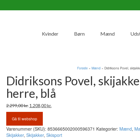
Kvinder
Børn
Mænd
Uds
Forside
»
Mænd
»
Didriksons Povel, skijakk
Didriksons Povel, skijakke
herre, blå
Den
Den
2.299,00
kr.
1.208,00
kr.
oprindelige
aktuelle
pris
pris
Gå til webshop
var:
er:
Varenummer (SKU):
8536665002000596371
Kategorier:
Mænd
,
M
2.299,00 kr..
1.208,00 kr..
Skijakker
,
Skijakker
,
Skisport