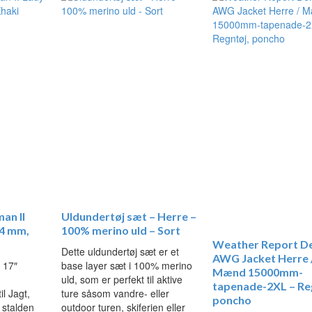
an II
Uldundertøj sæt – Herre –
4 mm,
100% merino uld – Sort
Weather Report D
Dette uldundertøj sæt er et
AWG Jacket Herre 
 17″
base layer sæt i 100% merino
Mænd 15000mm-
uld, som er perfekt til aktive
tapenade-2XL – Re
l Jagt,
ture såsom vandre- eller
poncho
, stalden
outdoor turen, skiferien eller