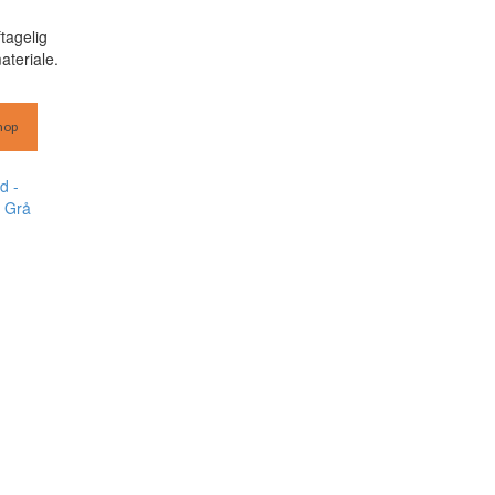
tagelig
ateriale.
hop