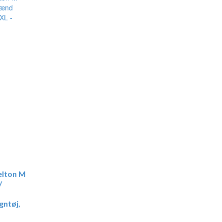
elton M
/
gntøj,