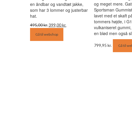
og meget mere. Gat
en åndbar og vandtæt jakke,
Sportsman Gummist
som har 3 lommer og justerbar
lavet med et skaft p
hat.
tommers højde, i G
Den
Den
495,00
kr.
399,00
kr.
vulkaniseret gummi, 
oprindelige
aktuelle
en blød men også sl
Gå til webshop
pris
pris
var:
er:
799,95
kr.
Gå til w
495,00 kr..
399,00 kr..