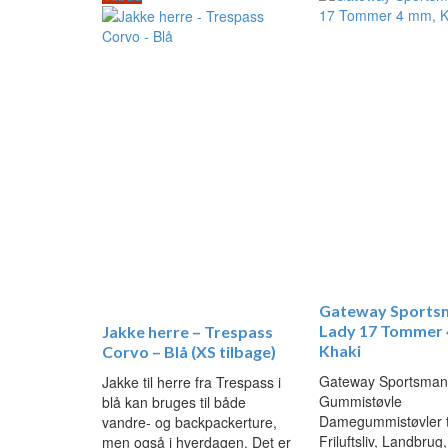
Gateway Sportsm
Lady 17 Tommer 
Jakke herre – Trespass
Khaki
Corvo – Blå (XS tilbage)
Gateway Sportsman
Jakke til herre fra Trespass i
Gummistøvle
blå kan bruges til både
Damegummistøvler ti
vandre- og backpackerture,
Friluftsliv, Landbrug
men også i hverdagen. Det er