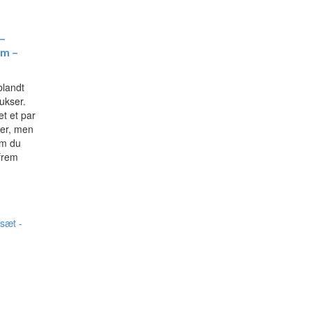
–
am –
blandt
ukser.
t et par
er, men
om du
frem
n
uelle
s
,00 kr..