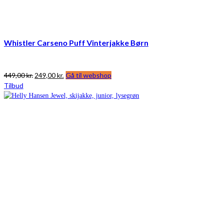
Whistler Carseno Puff Vinterjakke Børn
Den
Den
449,00
kr.
249,00
kr.
Gå til webshop
oprindelige
aktuelle
Tilbud
pris
pris
var:
er:
449,00 kr..
249,00 kr..