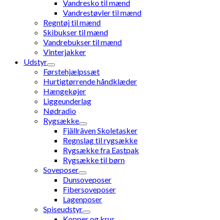
Vandresko til mænd
Vandrestøvler til mænd
Regntøj til mænd
Skibukser til mænd
Vandrebukser til mænd
Vinterjakker
Udstyr
Førstehjælpssæt
Hurtigtørrende håndklæder
Hængekøjer
Liggeunderlag
Nødradio
Rygsække
Fjällräven Skoletasker
Regnslag til rygsække
Rygsække fra Eastpak
Rygsække til børn
Soveposer
Dunsoveposer
Fibersoveposer
Lagenposer
Spiseudstyr
Kopper og krus