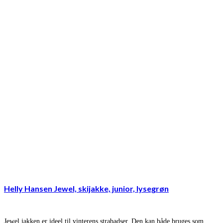
Helly Hansen Jewel, skijakke, junior, lysegrøn
Jewel jakken er ideel til vinterens strabadser. Den kan både bruges som