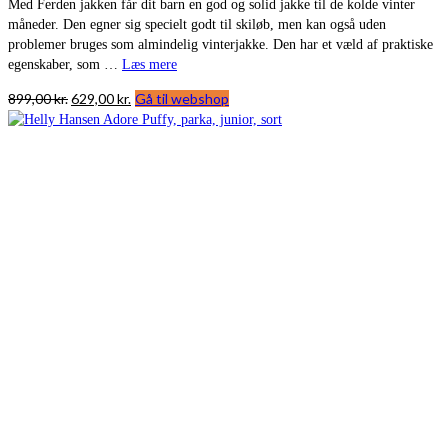
Med Ferden jakken får dit barn en god og solid jakke til de kolde vinter
måneder. Den egner sig specielt godt til skiløb, men kan også uden
problemer bruges som almindelig vinterjakke. Den har et væld af praktiske
egenskaber, som …
Læs mere
Den
Den
899,00
kr.
629,00
kr.
Gå til webshop
oprindelige
aktuelle
pris
pris
var:
er:
899,00 kr..
629,00 kr..