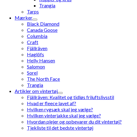
Trangia
Tarps
Mærker
Black Diamond
Canada Goose
Columbia
Craft
Fjällräven
Haglöfs
Helly Hansen
Salomon
Sorel
The North Face
Trangia
Artikler om vintertøj
Fjällräven: Kvalitet og tidløs friluftslivsstil
Hvad er fleece lavet af?
Hvilken rygsæk skal jeg vælge?
Hvilken vinterjakke skal jeg vælge?
Hvordan plejer og opbevarer du dit vintertøj?
Tjekliste til det bedste vintertøj