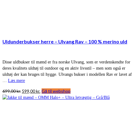
Uldunderbukser herre – Ulvang Rav – 100 % merino uld
Disse uldbukser til mænd er fra norske Ulvang, som er verdenskendte for
deres kvalitets uldtøj til outdoor og en aktiv livsstil – men som også er
uldtøj der kan bruges til hygge. Ulvangs bukser i modellen Rav er lavet af
…
Læs mere
Den
Den
699,00
kr.
599,00
kr.
Gå til webshop
oprindelige
aktuelle
pris
pris
var:
er:
699,00 kr..
599,00 kr..