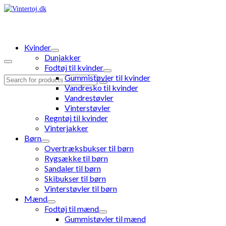
Kvinder
Dunjakker
Fodtøj til kvinder
Gummistøvler til kvinder
Search
Vandresko til kvinder
for:
Vandrestøvler
Vinterstøvler
Regntøj til kvinder
Vinterjakker
Børn
Overtræksbukser til børn
Rygsække til børn
Sandaler til børn
Skibukser til børn
Vinterstøvler til børn
Mænd
Fodtøj til mænd
Gummistøvler til mænd