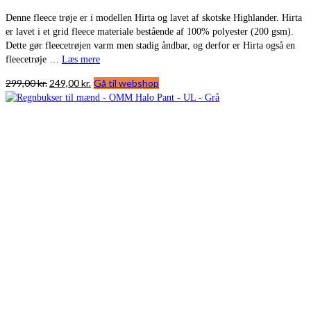
Denne fleece trøje er i modellen Hirta og lavet af skotske Highlander. Hirta
er lavet i et grid fleece materiale bestående af 100% polyester (200 gsm).
Dette gør fleecetrøjen varm men stadig åndbar, og derfor er Hirta også en
fleecetrøje …
Læs mere
Den
Den
299,00
kr.
249,00
kr.
Gå til webshop
oprindelige
aktuelle
pris
pris
var:
er:
299,00 kr..
249,00 kr..