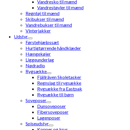
Vandresko til mænd
Vandrestøvler til mænd
Regntøj til mænd
Skibukser til mænd
Vandrebukser til mænd
Vinterjakker
Udstyr
Førstehjælpssæt
Hurtigtørrende håndklæder
Hængekøjer
Liggeunderlag
Nødradio
Rygsække
Fjällräven Skoletasker
Regnslag til rygsække
Rygsække fra Eastpak
Rygsække til børn
Soveposer
Dunsoveposer
Fibersoveposer
Lagenposer
Spiseudstyr
Kopper og krus