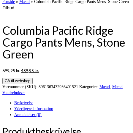
Forside
»
Mænd
»
Columbia Pacific Ridge Cargo Pants Mens, Stone Green
Tilbud
Columbia Pacific Ridge
Cargo Pants Mens, Stone
Green
Den
Den
699,95
kr.
489,95
kr.
oprindelige
aktuelle
Gå til webshop
pris
pris
Varenummer (SKU):
8961363432936401521
Kategorier:
Mænd
,
Mænd
var:
er:
Vandrebukser
699,95 kr..
489,95 kr..
Beskrivelse
Yderligere information
Anmeldelser (0)
Produktbeskrivelse