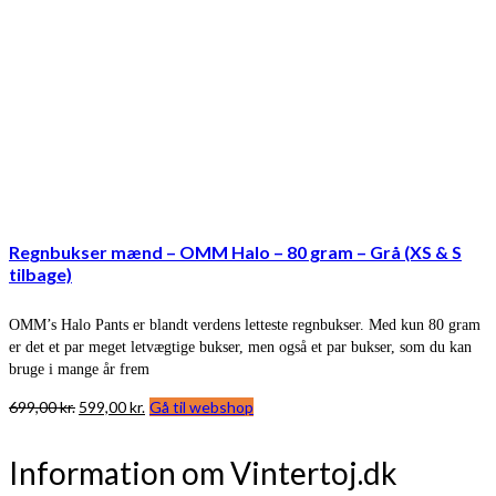
Regnbukser mænd – OMM Halo – 80 gram – Grå (XS & S
tilbage)
OMM’s Halo Pants er blandt verdens letteste regnbukser. Med kun 80 gram
er det et par meget letvægtige bukser, men også et par bukser, som du kan
bruge i mange år frem
Den
Den
699,00
kr.
599,00
kr.
Gå til webshop
oprindelige
aktuelle
pris
pris
Information om Vintertoj.dk
var:
er:
699,00 kr..
599,00 kr..