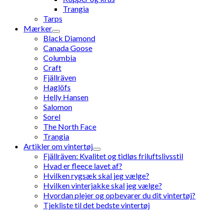
Trangia
Tarps
Mærker
Black Diamond
Canada Goose
Columbia
Craft
Fjällräven
Haglöfs
Helly Hansen
Salomon
Sorel
The North Face
Trangia
Artikler om vintertøj
Fjällräven: Kvalitet og tidløs friluftslivsstil
Hvad er fleece lavet af?
Hvilken rygsæk skal jeg vælge?
Hvilken vinterjakke skal jeg vælge?
Hvordan plejer og opbevarer du dit vintertøj?
Tjekliste til det bedste vintertøj