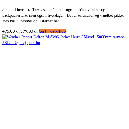
Jakke til herre fra Trespass i blå kan bruges til både vandre- og
backpackerture, men også i hverdagen. Det er en åndbar og vandtæt jakke,
som har 3 lommer og justerbar hat.
Den
Den
495,00
kr.
399,00
kr.
Gå til webshop
oprindelige
aktuelle
pris
pris
var:
er:
495,00 kr..
399,00 kr..