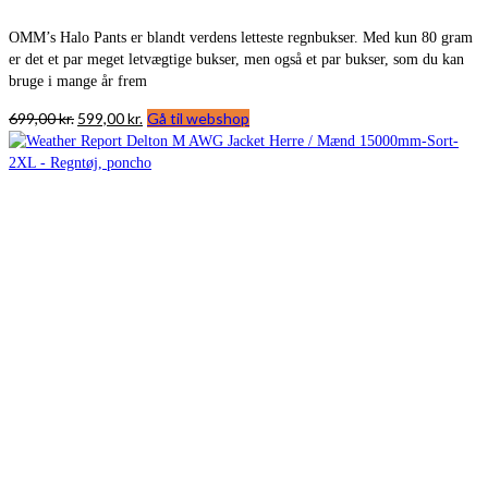
OMM’s Halo Pants er blandt verdens letteste regnbukser. Med kun 80 gram
er det et par meget letvægtige bukser, men også et par bukser, som du kan
bruge i mange år frem
Den
Den
699,00
kr.
599,00
kr.
Gå til webshop
oprindelige
aktuelle
pris
pris
var:
er:
699,00 kr..
599,00 kr..