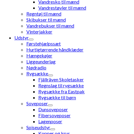
Vandresko til mænd
Vandrestøvler til mænd
Regntøj til mænd
Skibukser til mænd
Vandrebukser til mænd
Vinterjakker
Udstyr
Førstehjælpssæt
Hurtigtørrende håndklæder
Hængekøjer
Liggeunderlag
Nødradio
Rygsække
Fjällräven Skoletasker
Regnslag til rygsække
Rygsække fra Eastpak
Rygsække til børn
Soveposer
Dunsoveposer
Fibersoveposer
Lagenposer
Spiseudstyr
Kopper og krus