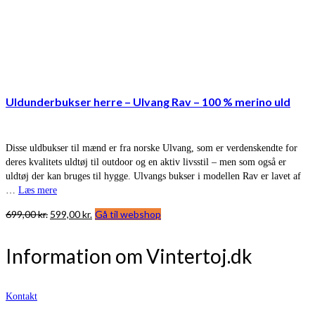
Uldunderbukser herre – Ulvang Rav – 100 % merino uld
Disse uldbukser til mænd er fra norske Ulvang, som er verdenskendte for
deres kvalitets uldtøj til outdoor og en aktiv livsstil – men som også er
uldtøj der kan bruges til hygge. Ulvangs bukser i modellen Rav er lavet af
…
Læs mere
Den
Den
699,00
kr.
599,00
kr.
Gå til webshop
oprindelige
aktuelle
pris
pris
Information om Vintertoj.dk
var:
er:
699,00 kr..
599,00 kr..
Kontakt