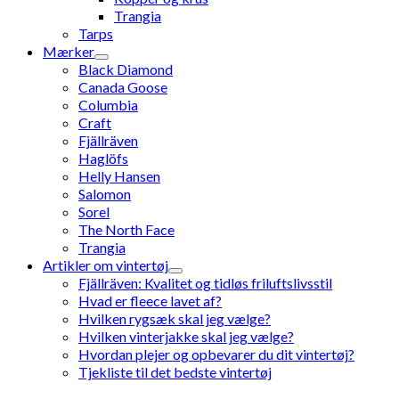
Trangia
Tarps
Mærker
Black Diamond
Canada Goose
Columbia
Craft
Fjällräven
Haglöfs
Helly Hansen
Salomon
Sorel
The North Face
Trangia
Artikler om vintertøj
Fjällräven: Kvalitet og tidløs friluftslivsstil
Hvad er fleece lavet af?
Hvilken rygsæk skal jeg vælge?
Hvilken vinterjakke skal jeg vælge?
Hvordan plejer og opbevarer du dit vintertøj?
Tjekliste til det bedste vintertøj