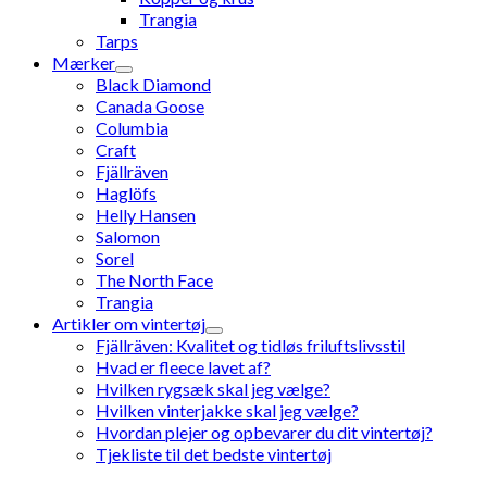
Trangia
Tarps
Mærker
Black Diamond
Canada Goose
Columbia
Craft
Fjällräven
Haglöfs
Helly Hansen
Salomon
Sorel
The North Face
Trangia
Artikler om vintertøj
Fjällräven: Kvalitet og tidløs friluftslivsstil
Hvad er fleece lavet af?
Hvilken rygsæk skal jeg vælge?
Hvilken vinterjakke skal jeg vælge?
Hvordan plejer og opbevarer du dit vintertøj?
Tjekliste til det bedste vintertøj