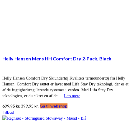
Helly Hansen Mens HH Comfort Dry 2-Pack, Black
Helly Hansen Comfort Dry Skiundertøj Kvalitets termoundertøj fra Helly
Hansen. Comfort Dry sættet er lavet med Lifa Stay Dry teknologi, der er et
af de fugtighedsregulerende systemer i verden. Med Lifa Stay Dry
teknologien, er du sikret en af de …
Læs mere
Den
Den
699,95
kr.
399,95
kr.
Gå til webshop
oprindelige
aktuelle
Tilbud
pris
pris
var:
er:
699,95 kr..
399,95 kr..