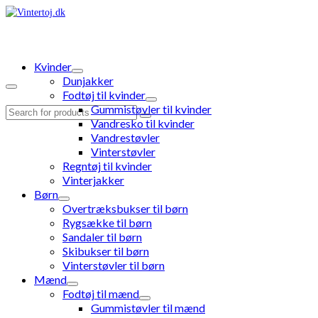
Kvinder
Dunjakker
Fodtøj til kvinder
Gummistøvler til kvinder
Search
Vandresko til kvinder
for:
Vandrestøvler
Vinterstøvler
Regntøj til kvinder
Vinterjakker
Børn
Overtræksbukser til børn
Rygsække til børn
Sandaler til børn
Skibukser til børn
Vinterstøvler til børn
Mænd
Fodtøj til mænd
Gummistøvler til mænd