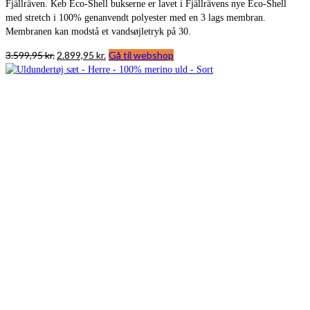
Fjällräven. Keb Eco-Shell bukserne er lavet i Fjällrävens nye Eco-Shell
med stretch i 100% genanvendt polyester med en 3 lags membran.
Membranen kan modstå et vandsøjletryk på 30.
Den
Den
3.599,95
kr.
2.899,95
kr.
Gå til webshop
oprindelige
aktuelle
pris
pris
var:
er:
3.599,95 kr..
2.899,95 kr..