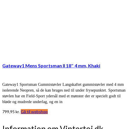
Gateway1 Mens Sportsman II 18″ 4 mm, Khaki
Gateway1 Sportsman Gummistøvler Langskaftet gummistøvler med 4 mm
isolerende Neopren, så de kan bruges ned til under frysepunktet. Sportsman
støvlen har en Field-Sport ydersål med et mønster der er specielt godt til
bløde og mudrede underlag, og en in
799,95
kr.
Gå til webshop
Information om Vintertoj.dk