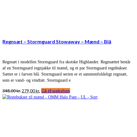
Regnsæt – Stormguard Stowaway – Mænd – Blå
Regnsæt i modellen Stormguard fra skotske Highlander. Regnsættet består
af en Stormguard regnjakke til mænd, og et par Stormguard regnbukser.
Sættet er i farven blå. Stormguard serien er et sammenfoldeligt regnsæt,
som er vand- og vindtæt. Stormguard e
Den
Den
348,00
kr.
279,00
kr.
Gå til webshop
oprindelige
aktuelle
pris
pris
var:
er:
348,00 kr..
279,00 kr..