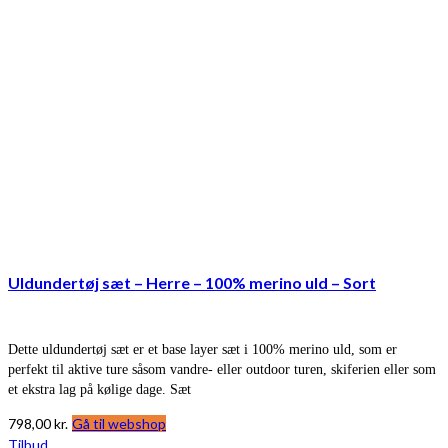
Uldundertøj sæt – Herre – 100% merino uld – Sort
Dette uldundertøj sæt er et base layer sæt i 100% merino uld, som er
perfekt til aktive ture såsom vandre- eller outdoor turen, skiferien eller som
et ekstra lag på kølige dage. Sæt
798,00
kr.
Gå til webshop
Tilbud