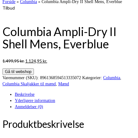
Forside
»
Columbia
»
Columbia Ampli-Dry II Shell Mens, Everblue
Tilbud
Columbia Ampli-Dry II
Shell Mens, Everblue
Den
Den
1.499,95
kr.
1.124,95
kr.
oprindelige
aktuelle
Gå til webshop
pris
pris
Varenummer (SKU):
8961368594513335072
Kategorier:
Columbia
,
var:
er:
Columbia Skaljakker til mænd
,
Mænd
1.499,95 kr..
1.124,95 kr..
Beskrivelse
Yderligere information
Anmeldelser (0)
Produktbeskrivelse