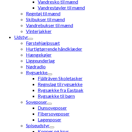
Vandresko til mænd
Vandrestøvler til mænd
Regntøj til mænd
Skibukser til mænd
Vandrebukser til mænd
Vinterjakker
Udstyr
Førstehjælpssæt
Hurtigtørrende håndklæder
Hængekøjer
Liggeunderlag
Nødradio
Rygsække
Fjällräven Skoletasker
Regnslag til rygsække
Rygsække fra Eastpak
Rygsække til børn
Soveposer
Dunsoveposer
Fibersoveposer
Lagenposer
Spiseudstyr
Kopper og krus