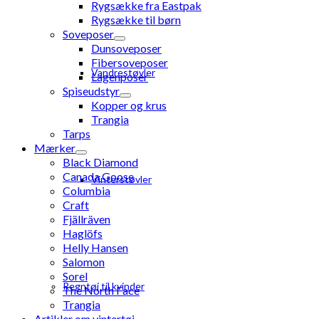
Rygsække fra Eastpak
Rygsække til børn
Soveposer
Dunsoveposer
Fibersoveposer
Vandrestøvler
Lagenposer
Spiseudstyr
Kopper og krus
Trangia
Tarps
Mærker
Black Diamond
Canada Goose
Vinterstøvler
Columbia
Craft
Fjällräven
Haglöfs
Helly Hansen
Salomon
Sorel
Regntøj til kvinder
The North Face
Trangia
Artikler om vintertøj