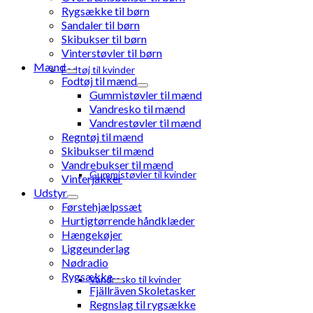
Rygsække til børn
Sandaler til børn
Skibukser til børn
Vinterstøvler til børn
Mænd
Fodtøj til kvinder
Fodtøj til mænd
Gummistøvler til mænd
Vandresko til mænd
Vandrestøvler til mænd
Regntøj til mænd
Skibukser til mænd
Vandrebukser til mænd
Gummistøvler til kvinder
Vinterjakker
Udstyr
Førstehjælpssæt
Hurtigtørrende håndklæder
Hængekøjer
Liggeunderlag
Nødradio
Rygsække
Vandresko til kvinder
Fjällräven Skoletasker
Regnslag til rygsække