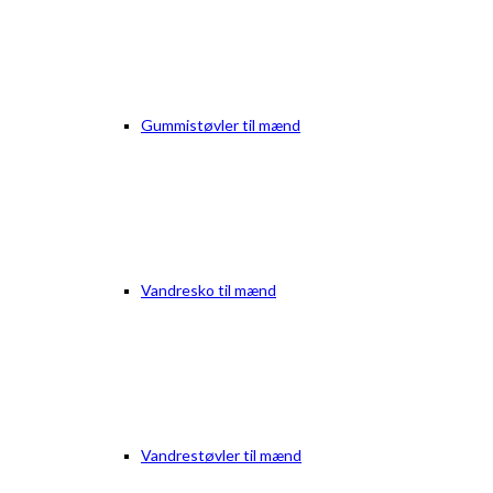
Gummistøvler til mænd
Vandresko til mænd
Vandrestøvler til mænd