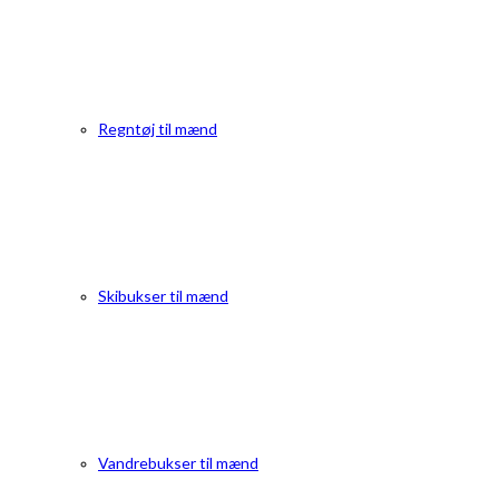
Regntøj til mænd
Skibukser til mænd
Vandrebukser til mænd