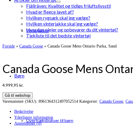
Fjällräven: Kvalitet og tidløs friluftslivsstil
Hvad er fleece lavet af?
Hvilken rygsæk skal jeg vælge?
Hvilken vinterjakke skal jeg vælge?
Hvordan plejer og opbevarer du dit vintertøj?
Vinterjakker
Tjekliste til det bedste vintertøj
Forside
»
Canada Goose
»
Canada Goose Mens Ontario Parka, Sand
Canada Goose Mens Ontari
Børn
4.999,95
kr.
Gå til webshop
Varenummer (SKU):
8961364312497052514
Kategorier:
Canada Goose
,
Can
Beskrivelse
Yderligere information
Overtræksbukser til børn
Anmeldelser (0)