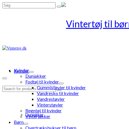
Search
for:
Kvinder
Kvinder
Dunjakker
Fodtøj til kvinder
Gummistøvler til kvinder
Search
Vandresko til kvinder
for:
Vandrestøvler
Vinterstøvler
Regntøj til kvinder
Dunjakker
Vinterjakker
Børn
Overtræksbukser til børn