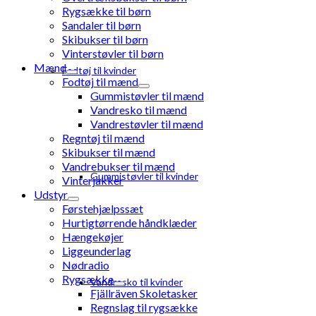
Rygsække til børn
Sandaler til børn
Skibukser til børn
Vinterstøvler til børn
Mænd
Fodtøj til kvinder
Fodtøj til mænd
Gummistøvler til mænd
Vandresko til mænd
Vandrestøvler til mænd
Regntøj til mænd
Skibukser til mænd
Vandrebukser til mænd
Gummistøvler til kvinder
Vinterjakker
Udstyr
Førstehjælpssæt
Hurtigtørrende håndklæder
Hængekøjer
Liggeunderlag
Nødradio
Rygsække
Vandresko til kvinder
Fjällräven Skoletasker
Regnslag til rygsække