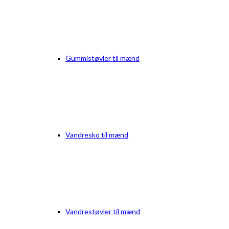
Gummistøvler til mænd
Vandresko til mænd
Vandrestøvler til mænd