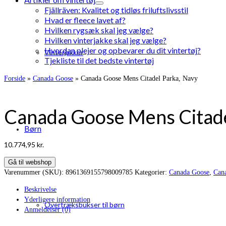
Fjällräven: Kvalitet og tidløs friluftslivsstil
Hvad er fleece lavet af?
Hvilken rygsæk skal jeg vælge?
Hvilken vinterjakke skal jeg vælge?
Hvordan plejer og opbevarer du dit vintertøj?
Vinterjakker
Tjekliste til det bedste vintertøj
Forside
»
Canada Goose
»
Canada Goose Mens Citadel Parka, Navy
Canada Goose Mens Citade
Børn
10.774,95
kr.
Gå til webshop
Varenummer (SKU):
8961369155798009785
Kategorier:
Canada Goose
,
Can
Beskrivelse
Yderligere information
Overtræksbukser til børn
Anmeldelser (0)