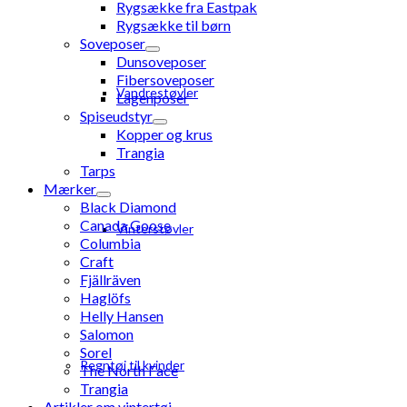
Rygsække fra Eastpak
Rygsække til børn
Soveposer
Dunsoveposer
Fibersoveposer
Vandrestøvler
Lagenposer
Spiseudstyr
Kopper og krus
Trangia
Tarps
Mærker
Black Diamond
Canada Goose
Vinterstøvler
Columbia
Craft
Fjällräven
Haglöfs
Helly Hansen
Salomon
Sorel
Regntøj til kvinder
The North Face
Trangia
Artikler om vintertøj