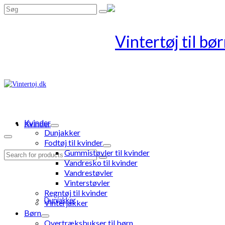
Search
for:
Kvinder
Kvinder
Dunjakker
Fodtøj til kvinder
Gummistøvler til kvinder
Search
Vandresko til kvinder
for:
Vandrestøvler
Vinterstøvler
Regntøj til kvinder
Dunjakker
Vinterjakker
Børn
Overtræksbukser til børn