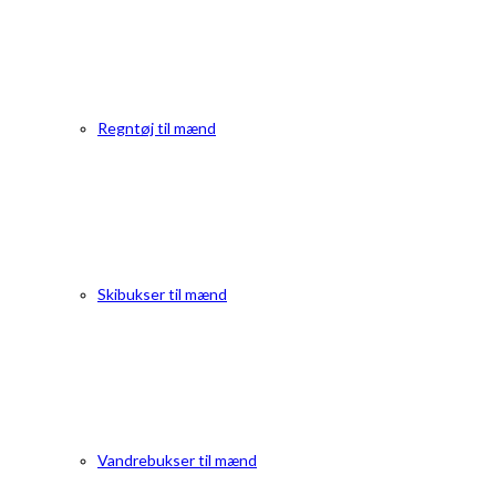
Regntøj til mænd
Skibukser til mænd
Vandrebukser til mænd