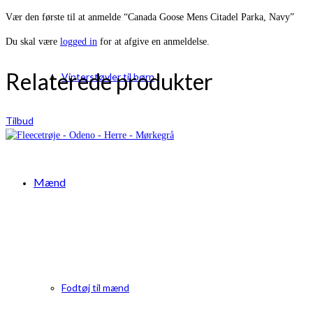
Vær den første til at anmelde “Canada Goose Mens Citadel Parka, Navy”
Du skal være
logged in
for at afgive en anmeldelse.
Relaterede produkter
Vinterstøvler til børn
Tilbud
Mænd
Fodtøj til mænd