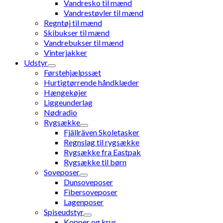
Vandresko til mænd
Vandrestøvler til mænd
Regntøj til mænd
Skibukser til mænd
Vandrebukser til mænd
Vinterjakker
Udstyr
Førstehjælpssæt
Hurtigtørrende håndklæder
Hængekøjer
Liggeunderlag
Nødradio
Rygsække
Fjällräven Skoletasker
Regnslag til rygsække
Rygsække fra Eastpak
Rygsække til børn
Soveposer
Dunsoveposer
Fibersoveposer
Lagenposer
Spiseudstyr
Kopper og krus