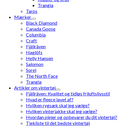
Trangia
Tarps
Mærker
Black Diamond
Canada Goose
Columbia
Craft
Fjällräven
Haglöfs
Helly Hansen
Salomon
Sorel
The North Face
Trangia
Artikler om vintertøj
Fjällräven: Kvalitet og tidløs friluftslivsstil
Hvad er fleece lavet af?
Hvilken rygsæk skal jeg vælge?
Hvilken vinterjakke skal jeg vælge?
Hvordan plejer og opbevarer du dit vintertøj?
Tjekliste til det bedste vintertøj