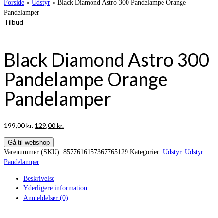
Forside
»
Udstyr
»
Black Diamond Astro 300 Pandelampe Orange
Pandelamper
Tilbud
Black Diamond Astro 300
Pandelampe Orange
Pandelamper
Den
Den
199,00
kr.
129,00
kr.
oprindelige
aktuelle
Gå til webshop
pris
pris
Varenummer (SKU):
8577616157367765129
Kategorier:
Udstyr
,
Udstyr
var:
er:
Pandelamper
199,00 kr..
129,00 kr..
Beskrivelse
Yderligere information
Anmeldelser (0)