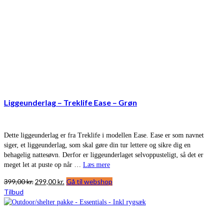
Liggeunderlag – Treklife Ease – Grøn
Dette liggeunderlag er fra Treklife i modellen Ease. Ease er som navnet
siger, et liggeunderlag, som skal gøre din tur lettere og sikre dig en
behagelig nattesøvn. Derfor er liggeunderlaget selvoppusteligt, så det er
meget let at puste op når …
Læs mere
Den
Den
399,00
kr.
299,00
kr.
Gå til webshop
oprindelige
aktuelle
Tilbud
pris
pris
var:
er: