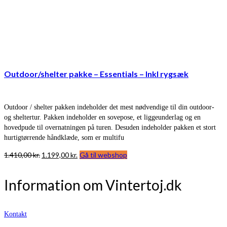
Outdoor/shelter pakke – Essentials – Inkl rygsæk
Outdoor / shelter pakken indeholder det mest nødvendige til din outdoor-
og sheltertur. Pakken indeholder en sovepose, et liggeunderlag og en
hovedpude til overnatningen på turen. Desuden indeholder pakken et stort
hurtigtørrende håndklæde, som er multifu
Den
Den
1.410,00
kr.
1.199,00
kr.
Gå til webshop
oprindelige
aktuelle
pris
pris
Information om Vintertoj.dk
var:
er:
1.410,00 kr..
1.199,00 kr..
Kontakt