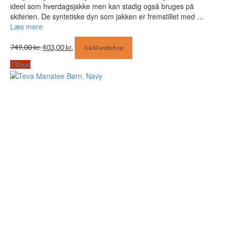
ideel som hverdagsjakke men kan stadig også bruges på
skiferien. De syntetiske dyn som jakken er fremstillet med …
Læs mere
Den
Den
749,00
kr.
403,00
kr.
Gå til webshop
oprindelige
aktuelle
pris
pris
Tilbud
var:
er:
749,00 kr..
403,00 kr..