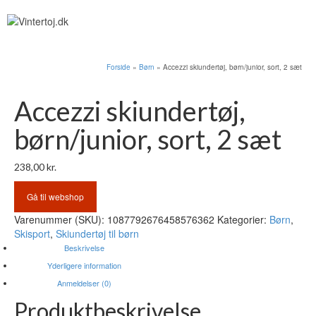
Forside
»
Børn
»
Accezzi skiundertøj, børn/junior, sort, 2 sæt
Accezzi skiundertøj,
børn/junior, sort, 2 sæt
238,00
kr.
Gå til webshop
Varenummer (SKU):
1087792676458576362
Kategorier:
Børn
,
Skisport
,
Skiundertøj til børn
Beskrivelse
Yderligere information
Anmeldelser (0)
Produktbeskrivelse