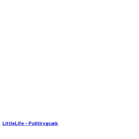
LittleLife – Politirygsæk