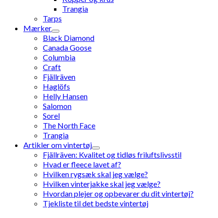
Trangia
Tarps
Mærker
Black Diamond
Canada Goose
Columbia
Craft
Fjällräven
Haglöfs
Helly Hansen
Salomon
Sorel
The North Face
Trangia
Artikler om vintertøj
Fjällräven: Kvalitet og tidløs friluftslivsstil
Hvad er fleece lavet af?
Hvilken rygsæk skal jeg vælge?
Hvilken vinterjakke skal jeg vælge?
Hvordan plejer og opbevarer du dit vintertøj?
Tjekliste til det bedste vintertøj