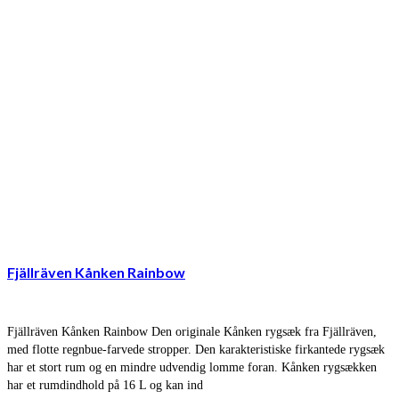
Fjällräven Kånken Rainbow
Fjällräven Kånken Rainbow Den originale Kånken rygsæk fra Fjällräven,
med flotte regnbue-farvede stropper. Den karakteristiske firkantede rygsæk
har et stort rum og en mindre udvendig lomme foran. Kånken rygsækken
har et rumdindhold på 16 L og kan ind