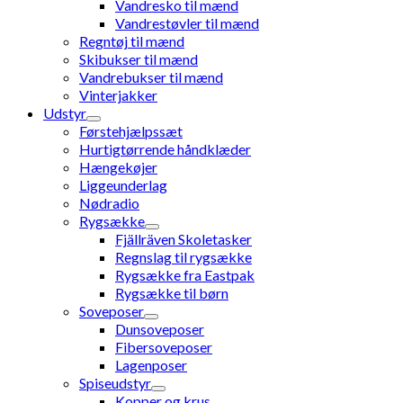
Vandresko til mænd
Vandrestøvler til mænd
Regntøj til mænd
Skibukser til mænd
Vandrebukser til mænd
Vinterjakker
Udstyr
Førstehjælpssæt
Hurtigtørrende håndklæder
Hængekøjer
Liggeunderlag
Nødradio
Rygsække
Fjällräven Skoletasker
Regnslag til rygsække
Rygsække fra Eastpak
Rygsække til børn
Soveposer
Dunsoveposer
Fibersoveposer
Lagenposer
Spiseudstyr
Kopper og krus