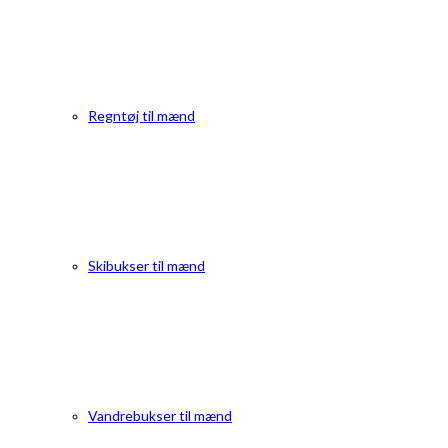
Regntøj til mænd
Skibukser til mænd
Vandrebukser til mænd