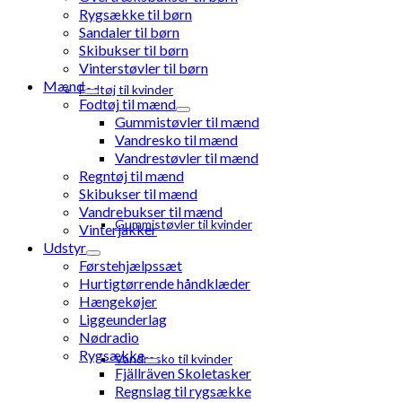
Rygsække til børn
Sandaler til børn
Skibukser til børn
Vinterstøvler til børn
Mænd
Fodtøj til kvinder
Fodtøj til mænd
Gummistøvler til mænd
Vandresko til mænd
Vandrestøvler til mænd
Regntøj til mænd
Skibukser til mænd
Vandrebukser til mænd
Gummistøvler til kvinder
Vinterjakker
Udstyr
Førstehjælpssæt
Hurtigtørrende håndklæder
Hængekøjer
Liggeunderlag
Nødradio
Rygsække
Vandresko til kvinder
Fjällräven Skoletasker
Regnslag til rygsække