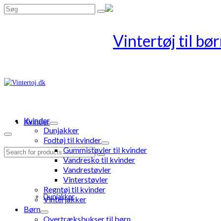
Search
for:
Kvinder
Kvinder
Dunjakker
Fodtøj til kvinder
Gummistøvler til kvinder
Search
Vandresko til kvinder
for:
Vandrestøvler
Vinterstøvler
Regntøj til kvinder
Dunjakker
Vinterjakker
Børn
Overtræksbukser til børn