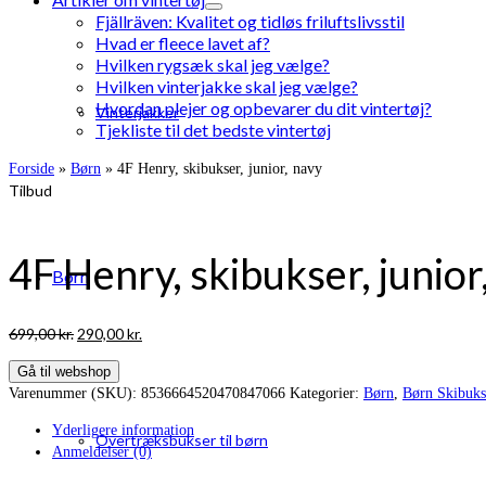
Fjällräven: Kvalitet og tidløs friluftslivsstil
Hvad er fleece lavet af?
Hvilken rygsæk skal jeg vælge?
Hvilken vinterjakke skal jeg vælge?
Hvordan plejer og opbevarer du dit vintertøj?
Vinterjakker
Tjekliste til det bedste vintertøj
Forside
»
Børn
»
4F Henry, skibukser, junior, navy
Tilbud
4F Henry, skibukser, junior
Børn
Den
Den
699,00
kr.
290,00
kr.
oprindelige
aktuelle
Gå til webshop
pris
pris
Varenummer (SKU):
8536664520470847066
Kategorier:
Børn
,
Børn Skibuks
var:
er:
699,00 kr..
290,00 kr..
Yderligere information
Overtræksbukser til børn
Anmeldelser (0)