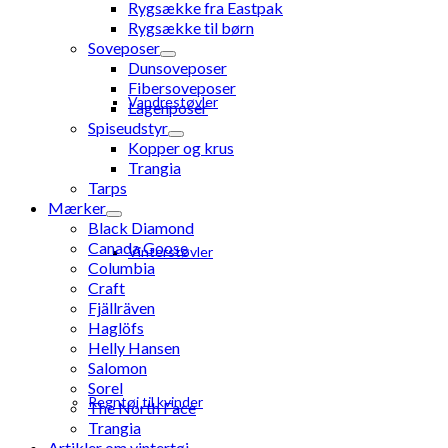
Rygsække fra Eastpak
Rygsække til børn
Soveposer
Dunsoveposer
Fibersoveposer
Vandrestøvler
Lagenposer
Spiseudstyr
Kopper og krus
Trangia
Tarps
Mærker
Black Diamond
Canada Goose
Vinterstøvler
Columbia
Craft
Fjällräven
Haglöfs
Helly Hansen
Salomon
Sorel
Regntøj til kvinder
The North Face
Trangia
Artikler om vintertøj