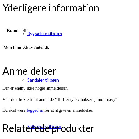
Yderligere information
4F
Brand
Rygsække til børn
AktivVinter.dk
Merchant
Anmeldelser
Sandaler til børn
Der er endnu ikke nogle anmeldelser.
Vær den første til at anmelde “4F Henry, skibukser, junior, navy”
Du skal være
logged in
for at afgive en anmeldelse.
Relaterede produkter
Skibukser til børn