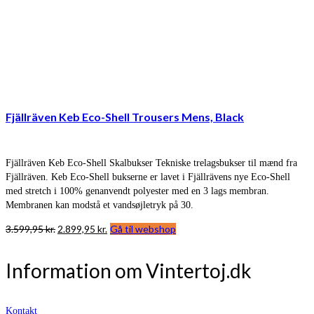
Fjällräven Keb Eco-Shell Trousers Mens, Black
Fjällräven Keb Eco-Shell Skalbukser Tekniske trelagsbukser til mænd fra
Fjällräven. Keb Eco-Shell bukserne er lavet i Fjällrävens nye Eco-Shell
med stretch i 100% genanvendt polyester med en 3 lags membran.
Membranen kan modstå et vandsøjletryk på 30.
Den
Den
3.599,95
kr.
2.899,95
kr.
Gå til webshop
oprindelige
aktuelle
pris
pris
Information om Vintertoj.dk
var:
er:
3.599,95 kr..
2.899,95 kr..
Kontakt