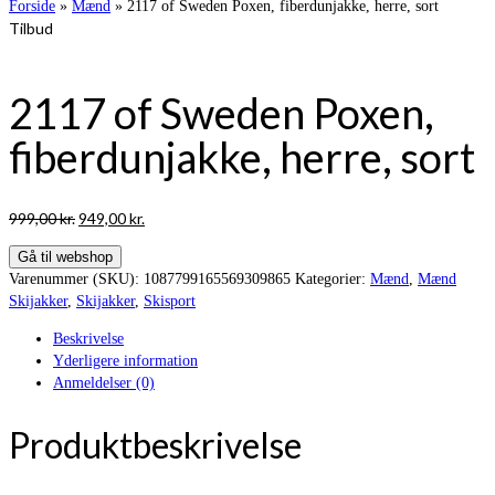
Forside
»
Mænd
»
2117 of Sweden Poxen, fiberdunjakke, herre, sort
Tilbud
2117 of Sweden Poxen,
fiberdunjakke, herre, sort
Den
Den
999,00
kr.
949,00
kr.
oprindelige
aktuelle
Gå til webshop
pris
pris
Varenummer (SKU):
1087799165569309865
Kategorier:
Mænd
,
Mænd
var:
er:
Skijakker
,
Skijakker
,
Skisport
999,00 kr..
949,00 kr..
Beskrivelse
Yderligere information
Anmeldelser (0)
Produktbeskrivelse