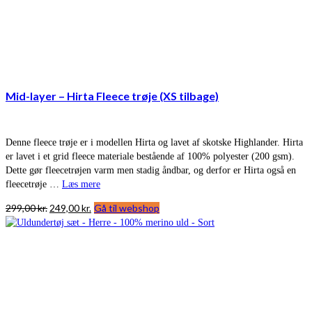
Mid-layer – Hirta Fleece trøje (XS tilbage)
Denne fleece trøje er i modellen Hirta og lavet af skotske Highlander. Hirta
er lavet i et grid fleece materiale bestående af 100% polyester (200 gsm).
Dette gør fleecetrøjen varm men stadig åndbar, og derfor er Hirta også en
fleecetrøje …
Læs mere
Den
Den
299,00
kr.
249,00
kr.
Gå til webshop
oprindelige
aktuelle
pris
pris
var:
er:
299,00 kr..
249,00 kr..