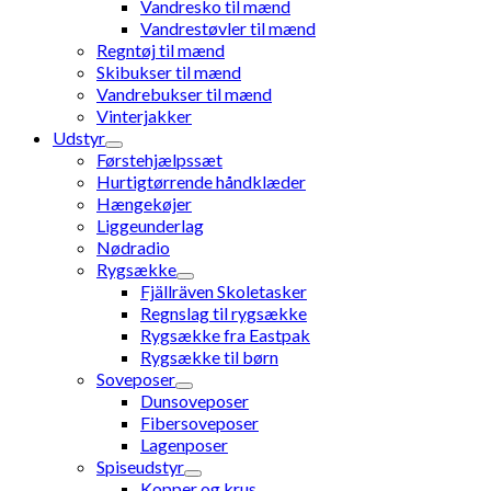
Vandresko til mænd
Vandrestøvler til mænd
Regntøj til mænd
Skibukser til mænd
Vandrebukser til mænd
Vinterjakker
Udstyr
Førstehjælpssæt
Hurtigtørrende håndklæder
Hængekøjer
Liggeunderlag
Nødradio
Rygsække
Fjällräven Skoletasker
Regnslag til rygsække
Rygsække fra Eastpak
Rygsække til børn
Soveposer
Dunsoveposer
Fibersoveposer
Lagenposer
Spiseudstyr
Kopper og krus