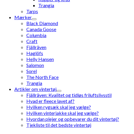
Trangia
Tarps
Mærker
Black Diamond
Canada Goose
Columbia
Craft
Fjällräven
Haglöfs
Helly Hansen
Salomon
Sorel
The North Face
Trangia
Artikler om vintertøj
Fjällräven: Kvalitet og tidløs friluftslivsstil
Hvad er fleece lavet af?
Hvilken rygsæk skal jeg vælge?
Hvilken vinterjakke skal jeg vælge?
Hvordan plejer og opbevarer du dit vintertøj?
Tjekliste til det bedste vintertøj