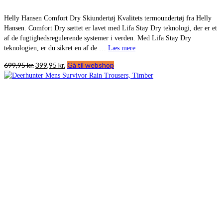
Helly Hansen Comfort Dry Skiundertøj Kvalitets termoundertøj fra Helly
Hansen. Comfort Dry sættet er lavet med Lifa Stay Dry teknologi, der er et
af de fugtighedsregulerende systemer i verden. Med Lifa Stay Dry
teknologien, er du sikret en af de …
Læs mere
Den
Den
699,95
kr.
399,95
kr.
Gå til webshop
oprindelige
aktuelle
pris
pris
var:
er:
699,95 kr..
399,95 kr..