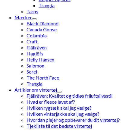
Trangia
Tarps
Mærker
Black Diamond
Canada Goose
Columbia
Craft
Fjällräven
Haglöfs
Helly Hansen
Salomon
Sorel
The North Face
Trangia
Artikler om vintertøj
Fjällräven: Kvalitet og tidløs friluftslivsstil
Hvad er fleece lavet af?
Hvilken rygsæk skal jeg vælge?
Hvilken vinterjakke skal jeg vælge?
Hvordan plejer og opbevarer du dit vintertøj?
Tjekliste til det bedste vintertøj