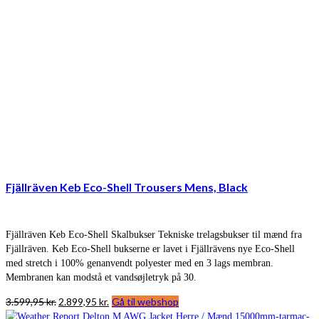
Fjällräven Keb Eco-Shell Trousers Mens, Black
Fjällräven Keb Eco-Shell Skalbukser Tekniske trelagsbukser til mænd fra
Fjällräven. Keb Eco-Shell bukserne er lavet i Fjällrävens nye Eco-Shell
med stretch i 100% genanvendt polyester med en 3 lags membran.
Membranen kan modstå et vandsøjletryk på 30.
Den
Den
3.599,95
kr.
2.899,95
kr.
Gå til webshop
oprindelige
aktuelle