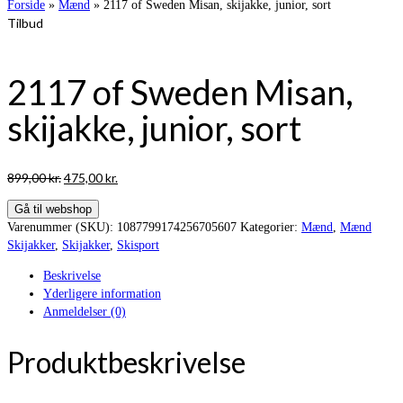
Forside
»
Mænd
»
2117 of Sweden Misan, skijakke, junior, sort
Tilbud
2117 of Sweden Misan,
skijakke, junior, sort
Den
Den
899,00
kr.
475,00
kr.
oprindelige
aktuelle
Gå til webshop
pris
pris
Varenummer (SKU):
1087799174256705607
Kategorier:
Mænd
,
Mænd
var:
er:
Skijakker
,
Skijakker
,
Skisport
899,00 kr..
475,00 kr..
Beskrivelse
Yderligere information
Anmeldelser (0)
Produktbeskrivelse