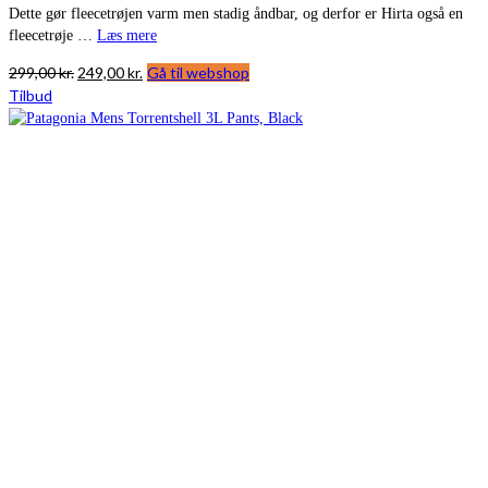
Dette gør fleecetrøjen varm men stadig åndbar, og derfor er Hirta også en
fleecetrøje …
Læs mere
Den
Den
299,00
kr.
249,00
kr.
Gå til webshop
oprindelige
aktuelle
Tilbud
pris
pris
var:
er:
299,00 kr..
249,00 kr..