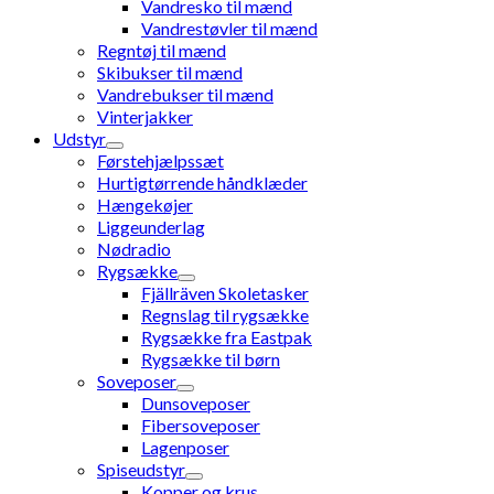
Vandresko til mænd
Vandrestøvler til mænd
Regntøj til mænd
Skibukser til mænd
Vandrebukser til mænd
Vinterjakker
Udstyr
Førstehjælpssæt
Hurtigtørrende håndklæder
Hængekøjer
Liggeunderlag
Nødradio
Rygsække
Fjällräven Skoletasker
Regnslag til rygsække
Rygsække fra Eastpak
Rygsække til børn
Soveposer
Dunsoveposer
Fibersoveposer
Lagenposer
Spiseudstyr
Kopper og krus