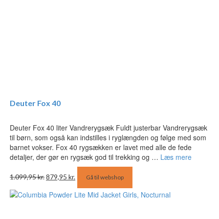
Deuter Fox 40
Deuter Fox 40 liter Vandrerygsæk Fuldt justerbar Vandrerygsæk
til børn, som også kan indstilles i ryglængden og følge med som
barnet vokser. Fox 40 rygsækken er lavet med alle de fede
detaljer, der gør en rygsæk god til trekking og …
Læs mere
Den
Den
1.099,95
kr.
879,95
kr.
Gå til webshop
oprindelige
aktuelle
pris
pris
var:
er:
1.099,95 kr..
879,95 kr..