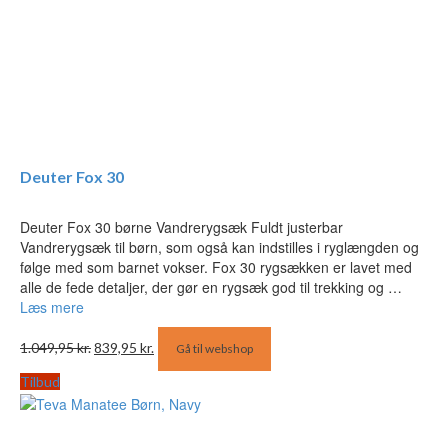
Deuter Fox 30
Deuter Fox 30 børne Vandrerygsæk Fuldt justerbar
Vandrerygsæk til børn, som også kan indstilles i ryglængden og
følge med som barnet vokser. Fox 30 rygsækken er lavet med
alle de fede detaljer, der gør en rygsæk god til trekking og …
Læs mere
Den
Den
1.049,95
kr.
839,95
kr.
Gå til webshop
oprindelige
aktuelle
pris
pris
Tilbud
var:
er:
1.049,95 kr..
839,95 kr..