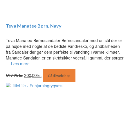
Teva Manatee Børn, Navy
Teva Manatee Børnesandaler Børnesandaler med en sål der er
på højde med nogle af de bedste Vandresko, og åndbarheden
fra Sandaler der gør dem perfekte til vandring i varme klimaer.
Manatee Sandalen er en skridsikker ydersål i gummi, der sørger
…
Læs mere
Den
Den
599,95
kr.
200,00
kr.
Gå til webshop
oprindelige
aktuelle
pris
pris
var:
er:
599,95 kr..
200,00 kr..