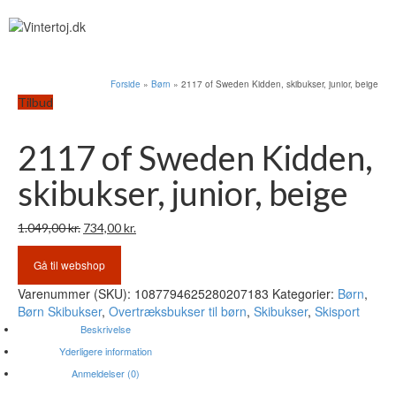
Forside
»
Børn
»
2117 of Sweden Kidden, skibukser, junior, beige
Tilbud
2117 of Sweden Kidden,
skibukser, junior, beige
Den
Den
1.049,00
kr.
734,00
kr.
oprindelige
aktuelle
pris
pris
Gå til webshop
var:
er:
Varenummer (SKU):
1087794625280207183
Kategorier:
Børn
,
1.049,00 kr..
734,00 kr..
Børn Skibukser
,
Overtræksbukser til børn
,
Skibukser
,
Skisport
Beskrivelse
Yderligere information
Anmeldelser (0)