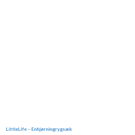
LittleLife – Enhjørningrygsæk