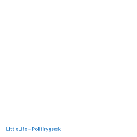
LittleLife – Politirygsæk